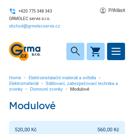
Přihlásit
+420 775 348 343
GRMOLEC servis s.r.o.
obchod@grmolecservis.cz
search
Home
Elektroinstalační materiál a svítidla
Elektromateriál
Sdělovací, zabezpečovací technika a
zvonky
Domovní zvonky
Modulové
Modulové
520,00
Kč
560,00
Kč