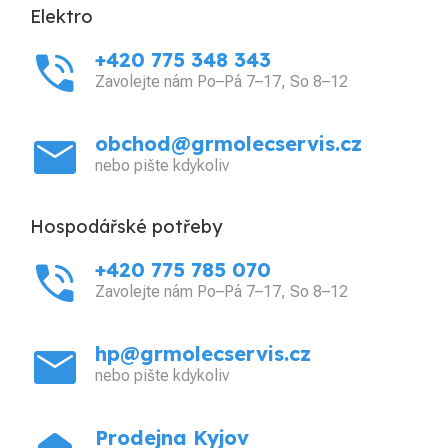
Elektro
phone_in_talk
+420 775 348 343
Zavolejte nám Po–Pá 7–17, So 8–12
mail
obchod@grmolecservis.cz
nebo pište kdykoliv
Hospodářské potřeby
phone_in_talk
+420 775 785 070
Zavolejte nám Po–Pá 7–17, So 8–12
mail
hp@grmolecservis.cz
nebo pište kdykoliv
Prodejna Kyjov