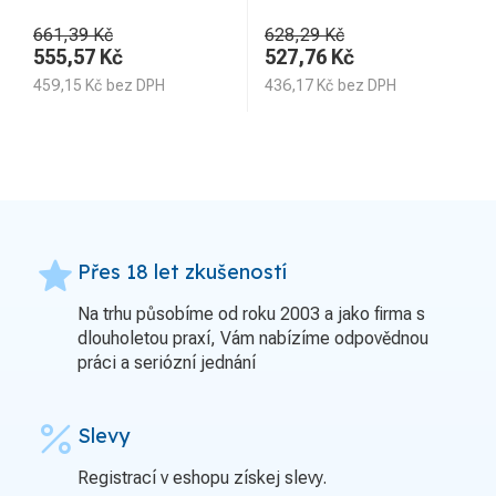
661,39 Kč
628,29 Kč
555,57
Kč
527,76
Kč
459,15
Kč
bez DPH
436,17
Kč
bez DPH
grade
Přes 18 let zkušeností
Na trhu působíme od roku 2003 a jako firma s
dlouholetou praxí, Vám nabízíme odpovědnou
práci a seriózní jednání
percent
Slevy
Registrací v eshopu získej slevy.