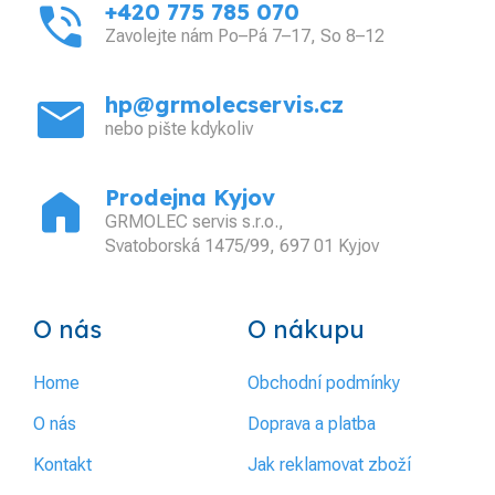
phone_in_talk
+420 775 785 070
Zavolejte nám Po–Pá 7–17, So 8–12
mail
hp@grmolecservis.cz
nebo pište kdykoliv
home
Prodejna Kyjov
GRMOLEC servis s.r.o.,
Svatoborská 1475/99, 697 01 Kyjov
O nás
O nákupu
Home
Obchodní podmínky
O nás
Doprava a platba
Kontakt
Jak reklamovat zboží