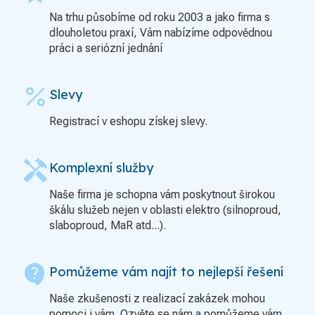
Na trhu působíme od roku 2003 a jako firma s
dlouholetou praxí, Vám nabízíme odpovědnou
práci a seriózní jednání
percent
Slevy
Registrací v eshopu získej slevy.
handyman
Komplexní služby
Naše firma je schopna vám poskytnout širokou
škálu služeb nejen v oblasti elektro (silnoproud,
slaboproud, MaR atd...).
contact_support
Pomůžeme vám najít to nejlepší řešení
Naše zkušenosti z realizací zakázek mohou
pomoci i vám. Ozvěte se nám a pomůžeme vám