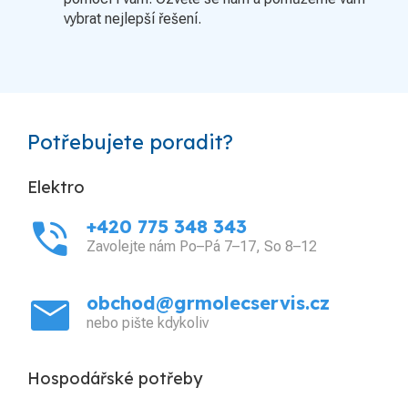
vybrat nejlepší řešení.
Potřebujete poradit?
Elektro
phone_in_talk
+420 775 348 343
Zavolejte nám Po–Pá 7–17, So 8–12
mail
obchod@grmolecservis.cz
nebo pište kdykoliv
Hospodářské potřeby