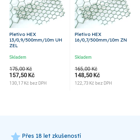
Pletivo HEX
Pletivo HEX
13/0,9/500mm/10m UH
16/0,7/500mm/10m ZN
ZEL
Skladem
Skladem
175,00 Kč
165,00 Kč
157,50
Kč
148,50
Kč
130,17
Kč
bez DPH
122,73
Kč
bez DPH
grade
Přes 18 let zkušeností