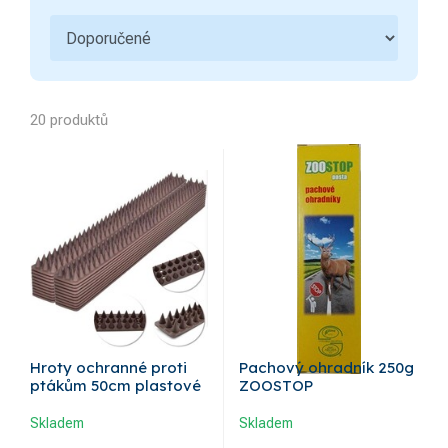
Grilování
1
Zahradní kolečka a vozíky
20 produktů
Hroty ochranné proti
Pachový ohradník 250g
ptákům 50cm plastové
ZOOSTOP
Skladem
Skladem