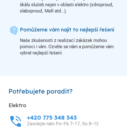
škálu služeb nejen v oblasti elektro (silnoproud,
slaboproud, MaR atd...).
contact_support
Pomůžeme vám najít to nejlepší řešení
Naše zkušenosti z realizací zakázek mohou
pomoci i vám. Ozvěte se nám a pomůžeme vám
vybrat nejlepší řešení.
Potřebujete poradit?
Elektro
phone_in_talk
+420 775 348 343
Zavolejte nám Po–Pá 7–17, So 8–12