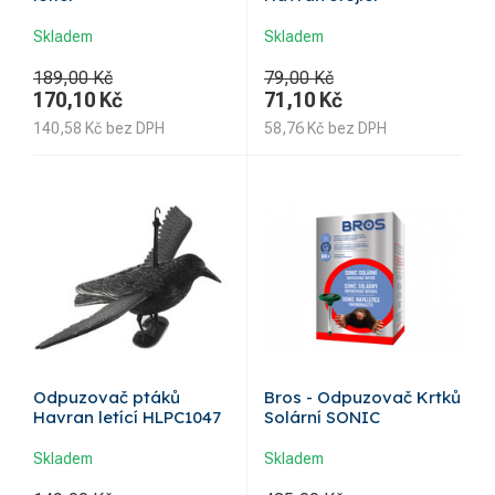
Skladem
Skladem
189,00 Kč
79,00 Kč
170,10
Kč
71,10
Kč
140,58
Kč
bez DPH
58,76
Kč
bez DPH
Odpuzovač ptáků
Bros - Odpuzovač Krtků
Havran letící HLPC1047
Solární SONIC
Skladem
Skladem