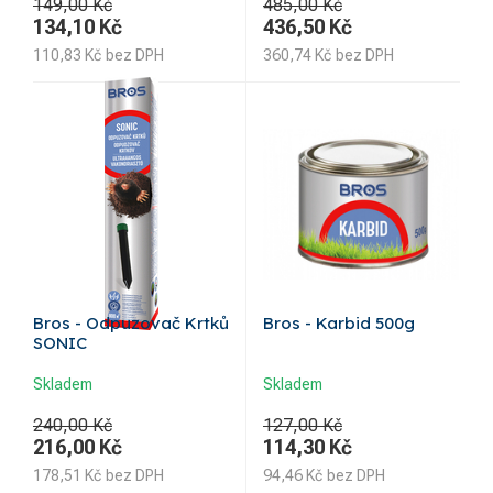
149,00 Kč
485,00 Kč
134,10
Kč
436,50
Kč
110,83
Kč
bez DPH
360,74
Kč
bez DPH
Bros - Odpuzovač Krtků
Bros - Karbid 500g
SONIC
Skladem
Skladem
240,00 Kč
127,00 Kč
216,00
Kč
114,30
Kč
178,51
Kč
bez DPH
94,46
Kč
bez DPH