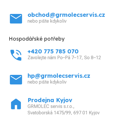
mail
obchod@grmolecservis.cz
nebo pište kdykoliv
Hospodářské potřeby
phone_in_talk
+420 775 785 070
Zavolejte nám Po–Pá 7–17, So 8–12
mail
hp@grmolecservis.cz
nebo pište kdykoliv
home
Prodejna Kyjov
GRMOLEC servis s.r.o.,
Svatoborská 1475/99, 697 01 Kyjov