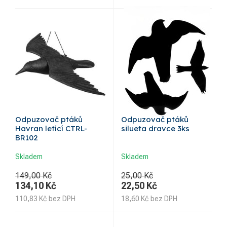
Odpuzovač ptáků
Odpuzovač ptáků
Havran letící CTRL-
silueta dravce 3ks
BR102
Skladem
Skladem
149,00 Kč
25,00 Kč
134,10
Kč
22,50
Kč
110,83
Kč
bez DPH
18,60
Kč
bez DPH