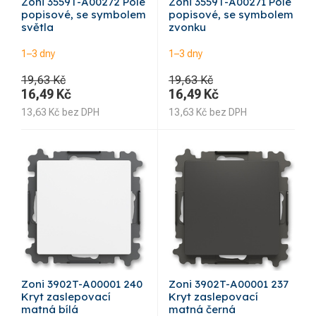
Zoni 3559T-A00272 Pole
Zoni 3559T-A00271 Pole
popisové, se symbolem
popisové, se symbolem
světla
zvonku
1–3 dny
1–3 dny
19,63 Kč
19,63 Kč
16,49
Kč
16,49
Kč
13,63
Kč
bez DPH
13,63
Kč
bez DPH
Zoni 3902T-A00001 240
Zoni 3902T-A00001 237
Kryt zaslepovací
Kryt zaslepovací
matná bílá
matná černá