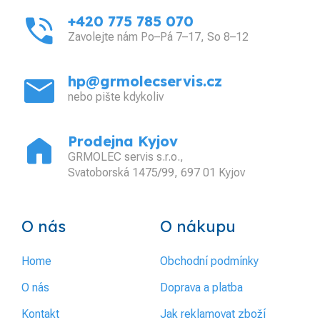
phone_in_talk
+420 775 785 070
Zavolejte nám Po–Pá 7–17, So 8–12
mail
hp@grmolecservis.cz
nebo pište kdykoliv
home
Prodejna Kyjov
GRMOLEC servis s.r.o.,
Svatoborská 1475/99, 697 01 Kyjov
O nás
O nákupu
Home
Obchodní podmínky
O nás
Doprava a platba
Kontakt
Jak reklamovat zboží