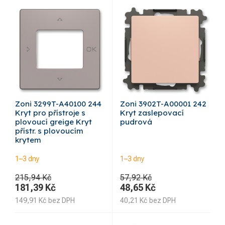
Zoni 3299T-A40100 244
Zoni 3902T-A00001 242
Kryt pro přístroje s
Kryt zaslepovací
plovoucí greige Kryt
pudrová
přístr. s plovoucím
krytem
1–3 dny
1–3 dny
215,94 Kč
57,92 Kč
181,39
Kč
48,65
Kč
149,91
Kč
bez DPH
40,21
Kč
bez DPH