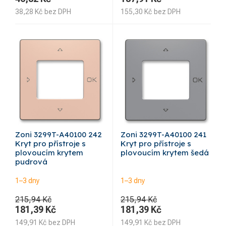
38,28
Kč
bez DPH
155,30
Kč
bez DPH
Zoni 3299T-A40100 242
Zoni 3299T-A40100 241
Kryt pro přístroje s
Kryt pro přístroje s
plovoucím krytem
plovoucím krytem šedá
pudrová
1–3 dny
1–3 dny
215,94 Kč
215,94 Kč
181,39
Kč
181,39
Kč
149,91
Kč
bez DPH
149,91
Kč
bez DPH