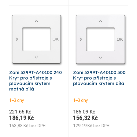
Zoni 3299T-A40100 240
Zoni 3299T-A40100 500
Kryt pro přístroje s
Kryt pro přístroje s
plovoucím krytem
plovoucím krytem bílá
matná bílá
1–3 dny
1–3 dny
221,66 Kč
186,09 Kč
186,19
Kč
156,32
Kč
153,88
Kč
bez DPH
129,19
Kč
bez DPH