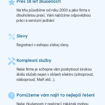
grade
Přes 18 let zkušeností
Na trhu působíme od roku 2003 a jako firma s
dlouholetou praxí, Vám nabízíme odpovědnou
práci a seriózní jednání
percent
Slevy
Registrací v eshopu získej slevy.
handyman
Komplexní služby
Naše firma je schopna vám poskytnout širokou
škálu služeb nejen v oblasti elektro (silnoproud,
slaboproud, MaR atd...).
contact_support
Pomůžeme vám najít to nejlepší řešení
Naše zkušenosti z realizací zakázek mohou