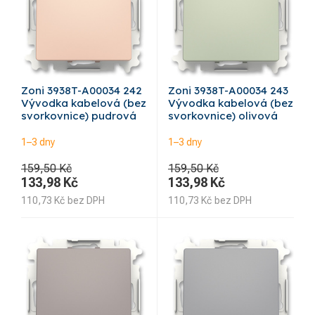
Zoni 3938T-A00034 242
Zoni 3938T-A00034 243
Vývodka kabelová (bez
Vývodka kabelová (bez
svorkovnice) pudrová
svorkovnice) olivová
1–3 dny
1–3 dny
159,50 Kč
159,50 Kč
133,98
Kč
133,98
Kč
110,73
Kč
bez DPH
110,73
Kč
bez DPH