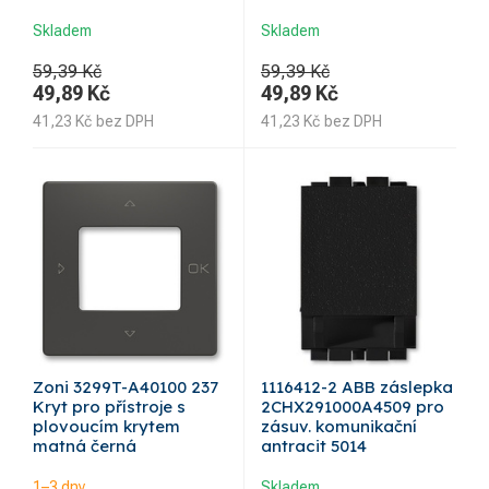
Skladem
Skladem
59,39 Kč
59,39 Kč
49,89
Kč
49,89
Kč
41,23
Kč
bez DPH
41,23
Kč
bez DPH
Zoni 3299T-A40100 237
1116412-2 ABB záslepka
Kryt pro přístroje s
2CHX291000A4509 pro
plovoucím krytem
zásuv. komunikační
matná černá
antracit 5014
1–3 dny
Skladem