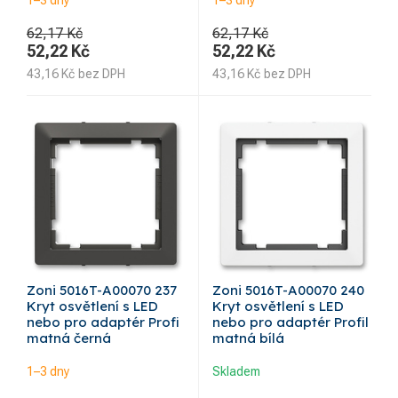
1–3 dny
1–3 dny
62,17 Kč
62,17 Kč
52,22
Kč
52,22
Kč
43,16
Kč
bez DPH
43,16
Kč
bez DPH
Zoni 5016T-A00070 237
Zoni 5016T-A00070 240
Kryt osvětlení s LED
Kryt osvětlení s LED
nebo pro adaptér Profi
nebo pro adaptér Profil
matná černá
matná bílá
1–3 dny
Skladem