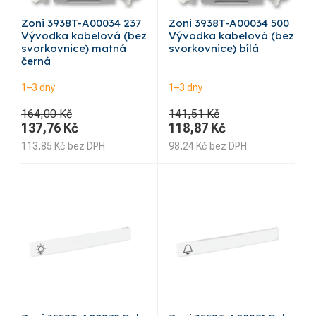
Zoni 3938T-A00034 237
Zoni 3938T-A00034 500
Vývodka kabelová (bez
Vývodka kabelová (bez
svorkovnice) matná
svorkovnice) bílá
černá
1–3 dny
1–3 dny
164,00 Kč
141,51 Kč
137,76
Kč
118,87
Kč
113,85
Kč
bez DPH
98,24
Kč
bez DPH