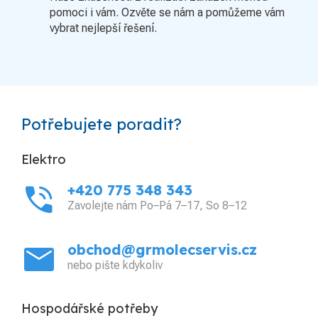
pomoci i vám. Ozvěte se nám a pomůžeme vám
vybrat nejlepší řešení.
Potřebujete poradit?
Elektro
phone_in_talk
+420 775 348 343
Zavolejte nám Po–Pá 7–17, So 8–12
mail
obchod@grmolecservis.cz
nebo pište kdykoliv
Hospodářské potřeby