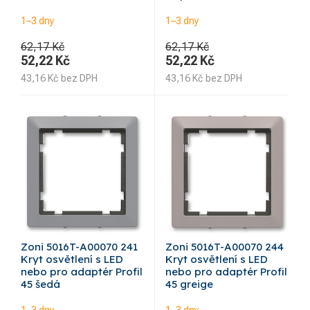
1–3 dny
1–3 dny
62,17 Kč
62,17 Kč
52,22
Kč
52,22
Kč
43,16
Kč
bez DPH
43,16
Kč
bez DPH
Zoni 5016T-A00070 241
Zoni 5016T-A00070 244
Kryt osvětlení s LED
Kryt osvětlení s LED
nebo pro adaptér Profil
nebo pro adaptér Profil
45 šedá
45 greige