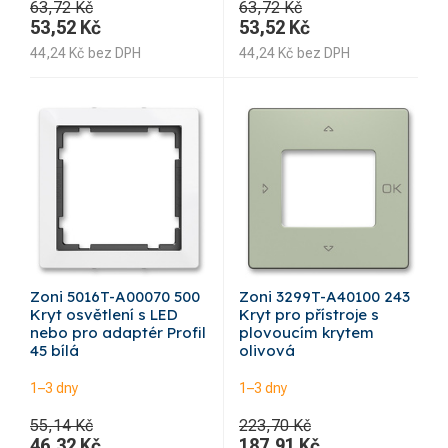
63,72 Kč
63,72 Kč
53,52
Kč
53,52
Kč
44,24
Kč
bez DPH
44,24
Kč
bez DPH
Zoni 5016T-A00070 500
Zoni 3299T-A40100 243
Kryt osvětlení s LED
Kryt pro přístroje s
nebo pro adaptér Profil
plovoucím krytem
45 bílá
olivová
1–3 dny
1–3 dny
55,14 Kč
223,70 Kč
46,32
Kč
187,91
Kč