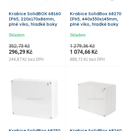
Krabice SolidBOX 68160
Krabice SolidBox 68270
IP65, 220x170x86mm,
IP65, 440x330x145mm,
plné víko, hladké boky
plné víko, hladké boky
Skladem
Skladem
352,73 Kč
1 279,36 Kč
296,29
Kč
1 074,66
Kč
244,87
Kč
bez DPH
888,15
Kč
bez DPH
Krabice SolidBox 68250
Krabice SolidBox 68240