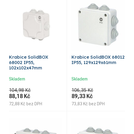
Krabice SolidBOX
Krabice SolidBOX 68012
68002 IP55,
IP55, 129x129x61mm
102x102x47mm
Skladem
Skladem
104,98 Kč
106,35 Kč
88,18
Kč
89,33
Kč
72,88
Kč
bez DPH
73,83
Kč
bez DPH