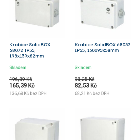
Krabice SolidBOX
Krabice SolidBOX 68032
68072 IP55,
IP55, 130x95x58mm
198x139x82mm
Skladem
Skladem
196,89 Kč
98,25 Kč
165,39
Kč
82,53
Kč
136,68
Kč
bez DPH
68,21
Kč
bez DPH