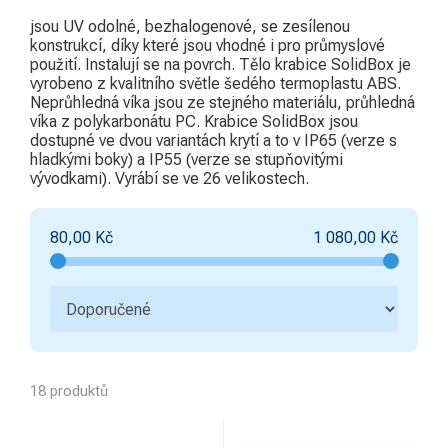
Chemie, sádra, pájky
1
jsou UV odolné, bezhalogenové, se zesílenou
Ovládací a signalizační
konstrukcí, díky které jsou vhodné i pro průmyslové
3
přístroje
použití. Instalují se na povrch. Tělo krabice SolidBox je
vyrobeno z kvalitního světle šedého termoplastu ABS.
Bezpečnost a ochranné
Neprůhledná víka jsou ze stejného materiálu, průhledná
1
pomůcky
víka z polykarbonátu PC. Krabice SolidBox jsou
dostupné ve dvou variantách krytí a to v IP65 (verze s
Hromosvody a uzemnění
5
hladkými boky) a IP55 (verze se stupňovitými
vývodkami). Vyrábí se ve 26 velikostech.
Bezdrátové ovládání
Sdělovací, zabezpečovací
2
80,00
Kč
1 080,00
Kč
technika a zvonky
Kondenzátory
Kabelové příslušenství
7
Úložný materiál
5
18 produktů