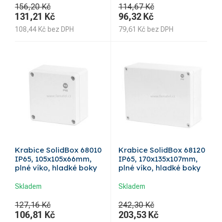
156,20 Kč
114,67 Kč
131,21
Kč
96,32
Kč
108,44
Kč
bez DPH
79,61
Kč
bez DPH
Krabice SolidBox 68010
Krabice SolidBox 68120
IP65, 105x105x66mm,
IP65, 170x135x107mm,
plné víko, hladké boky
plné víko, hladké boky
Skladem
Skladem
127,16 Kč
242,30 Kč
106,81
Kč
203,53
Kč