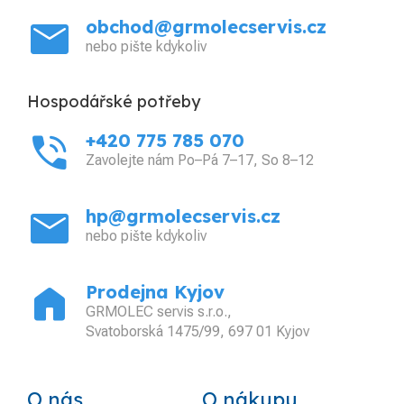
mail
obchod@grmolecservis.cz
nebo pište kdykoliv
Hospodářské potřeby
phone_in_talk
+420 775 785 070
Zavolejte nám Po–Pá 7–17, So 8–12
mail
hp@grmolecservis.cz
nebo pište kdykoliv
home
Prodejna Kyjov
GRMOLEC servis s.r.o.,
Svatoborská 1475/99, 697 01 Kyjov
O nás
O nákupu