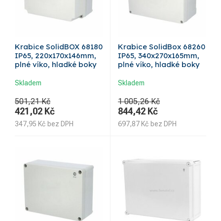
Krabice SolidBOX 68180
Krabice SolidBox 68260
IP65, 220x170x146mm,
IP65, 340x270x165mm,
plné víko, hladké boky
plné víko, hladké boky
Skladem
Skladem
501,21 Kč
1 005,26 Kč
421,02
Kč
844,42
Kč
347,95
Kč
bez DPH
697,87
Kč
bez DPH