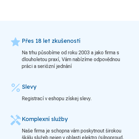
grade
Přes 18 let zkušeností
Na trhu působíme od roku 2003 a jako firma s
dlouholetou praxí, Vám nabízíme odpovědnou
práci a seriózní jednání
percent
Slevy
Registrací v eshopu získej slevy.
handyman
Komplexní služby
Naše firma je schopna vám poskytnout širokou
škálu služeb nejen v oblasti elektro (silnoproud,