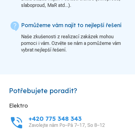
slaboproud, MaR atd...).
contact_support
Pomůžeme vám najít to nejlepší řešení
Naše zkušenosti z realizací zakázek mohou
pomoci i vám. Ozvěte se nám a pomůžeme vám
vybrat nejlepší řešení.
Potřebujete poradit?
Elektro
phone_in_talk
+420 775 348 343
Zavolejte nám Po–Pá 7–17, So 8–12