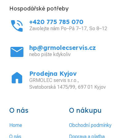
Hospodářské potřeby
phone_in_talk
+420 775 785 070
Zavolejte nám Po–Pá 7–17, So 8–12
mail
hp@grmolecservis.cz
nebo pište kdykoliv
home
Prodejna Kyjov
GRMOLEC servis s.r.o.,
Svatoborská 1475/99, 697 01 Kyjov
O nás
O nákupu
Home
Obchodní podmínky
O nás
Doprava a platba