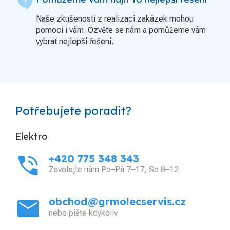
contact_support
Naše zkušenosti z realizací zakázek mohou
pomoci i vám. Ozvěte se nám a pomůžeme vám
vybrat nejlepší řešení.
Potřebujete poradit?
Elektro
phone_in_talk
+420 775 348 343
Zavolejte nám Po–Pá 7–17, So 8–12
mail
obchod@grmolecservis.cz
nebo pište kdykoliv