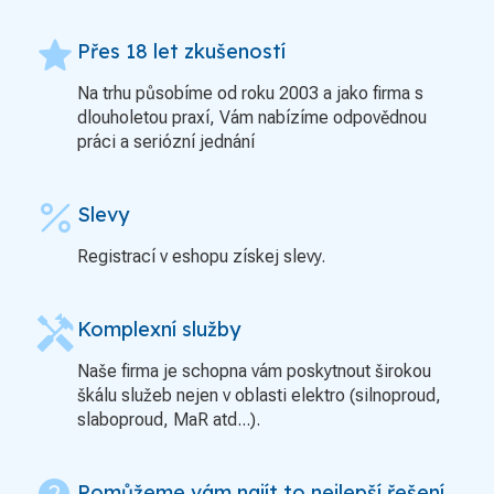
grade
Přes 18 let zkušeností
Na trhu působíme od roku 2003 a jako firma s
dlouholetou praxí, Vám nabízíme odpovědnou
práci a seriózní jednání
percent
Slevy
Registrací v eshopu získej slevy.
handyman
Komplexní služby
Naše firma je schopna vám poskytnout širokou
škálu služeb nejen v oblasti elektro (silnoproud,
slaboproud, MaR atd...).
Pomůžeme vám najít to nejlepší řešení