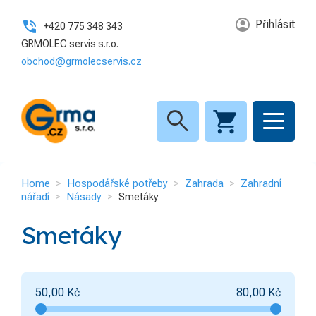
Přihlásit
+420 775 348 343
GRMOLEC servis s.r.o.
obchod@grmolecservis.cz
search
Home
Hospodářské potřeby
Zahrada
Zahradní
nářadí
Násady
Smetáky
Smetáky
50,00
Kč
80,00
Kč