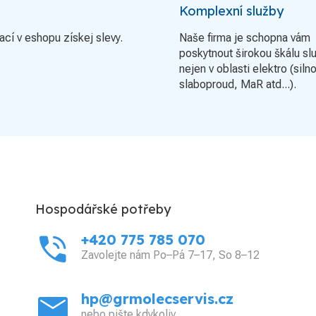
Komplexní služby
ací v eshopu získej slevy.
Naše firma je schopna vám
poskytnout širokou škálu sl
nejen v oblasti elektro (siln
slaboproud, MaR atd...).
Hospodářské potřeby
phone_in_talk
+420 775 785 070
Zavolejte nám Po–Pá 7–17, So 8–12
mail
hp@grmolecservis.cz
nebo pište kdykoliv