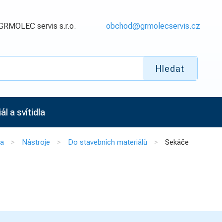
GRMOLEC servis s.r.o.
obchod@grmolecservis.cz
Hledat
l a svítidla
na
Nástroje
Do stavebních materiálů
Sekáče