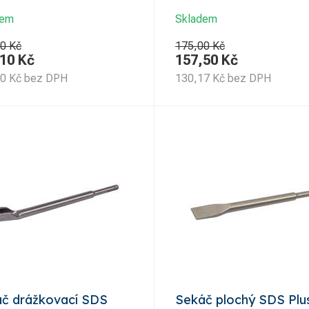
dem
Skladem
0 Kč
175,00 Kč
,10
Kč
157,50
Kč
70
Kč
bez DPH
130,17
Kč
bez DPH
č drážkovací SDS
Sekáč plochý SDS Plu