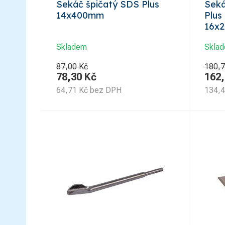
Sekáč špičatý SDS Plus
Seká
14x400mm
Plus
16x
Skladem
Skla
87,00 Kč
180,7
78,30
Kč
162
64,71
Kč
bez DPH
134,