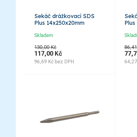
Sekáč drážkovací SDS
Seká
Plus 14x250x20mm
Plu
Skladem
Skla
130,00 Kč
86,41
117,00
Kč
77,7
96,69
Kč
bez DPH
64,27