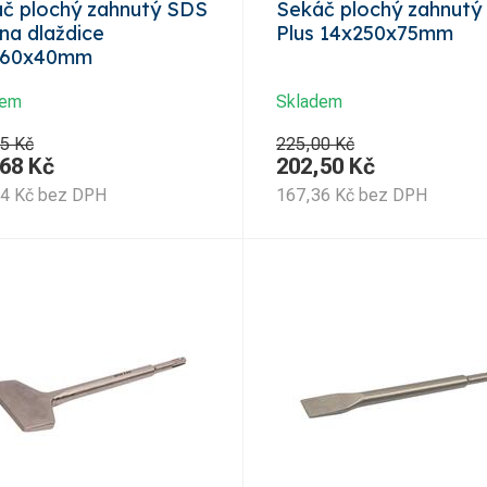
č plochý zahnutý SDS
Sekáč plochý zahnutý
 na dlaždice
Plus 14x250x75mm
260x40mm
dem
Skladem
5 Kč
225,00 Kč
,68
Kč
202,50
Kč
44
Kč
bez DPH
167,36
Kč
bez DPH