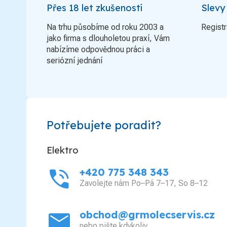
Přes 18 let zkušeností
Slevy
Na trhu působíme od roku 2003 a
Registr
jako firma s dlouholetou praxí, Vám
nabízíme odpovědnou práci a
seriózní jednání
Potřebujete poradit?
Elektro
phone_in_talk
+420 775 348 343
Zavolejte nám Po–Pá 7–17, So 8–12
mail
obchod@grmolecservis.cz
nebo pište kdykoliv