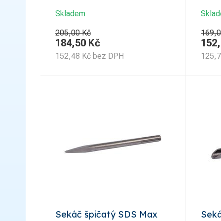
Skladem
Skla
205,00 Kč
169,0
184,50
Kč
152
152,48
Kč
bez DPH
125,
Sekáč špičatý SDS Max
Seká