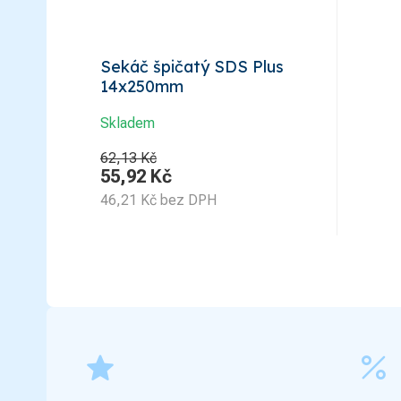
Sekáč špičatý SDS Plus
14x250mm
Skladem
62,13 Kč
55,92
Kč
46,21
Kč
bez DPH
grade
percent