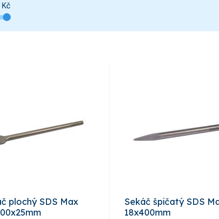
Kč
č plochý SDS Max
Sekáč špičatý SDS M
400x25mm
18x400mm