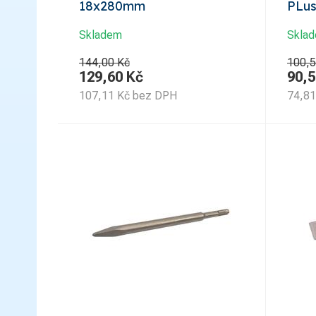
18x280mm
PLu
Skladem
Skla
144,00 Kč
100,5
129,60
Kč
90,5
107,11
Kč
bez DPH
74,81