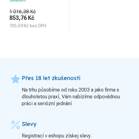
Skladem
1 016,38 Kč
853,76
Kč
705,59
Kč
bez DPH
grade
Přes 18 let zkušeností
Na trhu působíme od roku 2003 a jako firma s
dlouholetou praxí, Vám nabízíme odpovědnou
práci a seriózní jednání
percent
Slevy
Registrací v eshopu získej slevy.