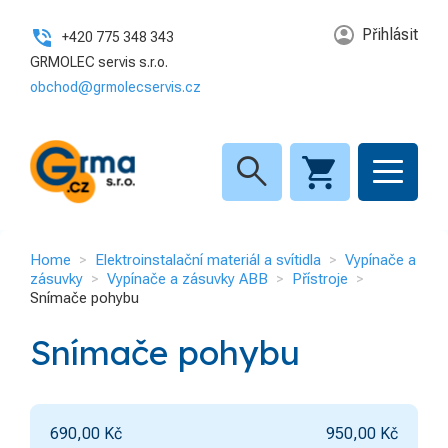
Přihlásit
+420 775 348 343
GRMOLEC servis s.r.o.
obchod@grmolecservis.cz
search
Home
Elektroinstalační materiál a svítidla
Vypínače a
zásuvky
Vypínače a zásuvky ABB
Přístroje
Snímače pohybu
Snímače pohybu
690,00
Kč
950,00
Kč