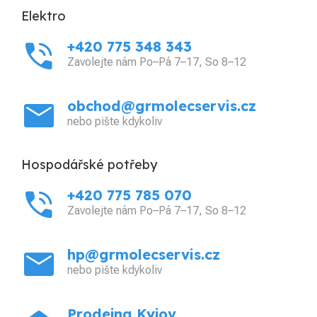
Elektro
phone_in_talk
+420 775 348 343
Zavolejte nám Po–Pá 7–17, So 8–12
mail
obchod@grmolecservis.cz
nebo pište kdykoliv
Hospodářské potřeby
phone_in_talk
+420 775 785 070
Zavolejte nám Po–Pá 7–17, So 8–12
mail
hp@grmolecservis.cz
nebo pište kdykoliv
Prodejna Kyjov