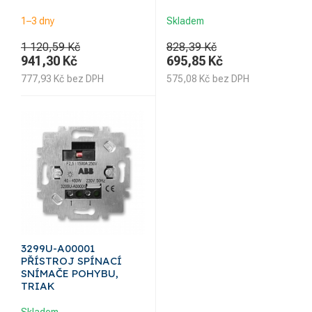
1–3 dny
Skladem
1 120,59 Kč
828,39 Kč
941,30
Kč
695,85
Kč
777,93
Kč
bez DPH
575,08
Kč
bez DPH
3299U-A00001
PŘÍSTROJ SPÍNACÍ
SNÍMAČE POHYBU,
TRIAK