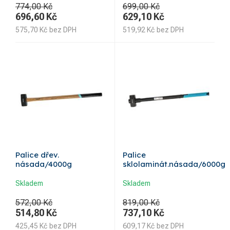
774,00 Kč
699,00 Kč
696,60
Kč
629,10
Kč
575,70
Kč
bez DPH
519,92
Kč
bez DPH
Palice dřev.
Palice
násada/4000g
sklolaminát.násada/6000g
Skladem
Skladem
572,00 Kč
819,00 Kč
514,80
Kč
737,10
Kč
425,45
Kč
bez DPH
609,17
Kč
bez DPH