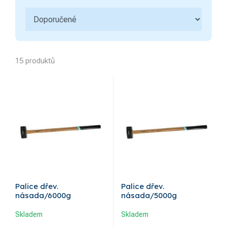
Pily, pilky, pilové listy
2
Pilníky, rašple, dláta
3
Svěrky, svěráky, stahováky
2
15 produktů
Upínací pásy, popruhy
2
Vzduchové nářadí a
3
příslušenství
Plynové soupravy,
3
elektrody, magnety
Popisovače, tužky,
rýsovací jehly
Palice dřev.
Palice dřev.
násada/6000g
násada/5000g
Skladem
Skladem