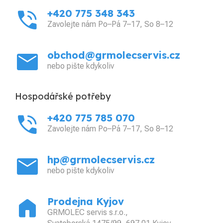
phone_in_talk
+420 775 348 343
Zavolejte nám Po–Pá 7–17, So 8–12
mail
obchod@grmolecservis.cz
nebo pište kdykoliv
Hospodářské potřeby
phone_in_talk
+420 775 785 070
Zavolejte nám Po–Pá 7–17, So 8–12
mail
hp@grmolecservis.cz
nebo pište kdykoliv
home
Prodejna Kyjov
GRMOLEC servis s.r.o.,