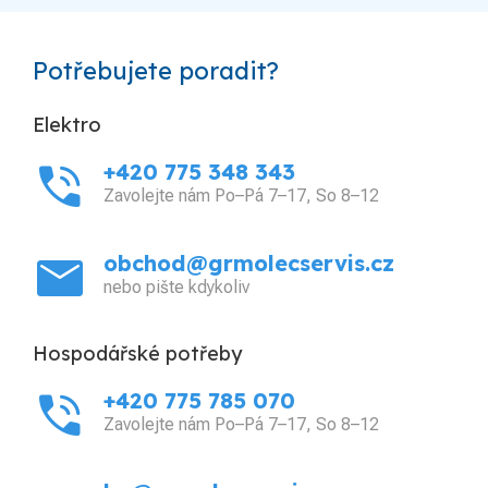
Potřebujete poradit?
Elektro
phone_in_talk
+420 775 348 343
Zavolejte nám Po–Pá 7–17, So 8–12
mail
obchod@grmolecservis.cz
nebo pište kdykoliv
Hospodářské potřeby
phone_in_talk
+420 775 785 070
Zavolejte nám Po–Pá 7–17, So 8–12