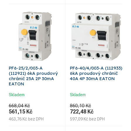
PF6-25/2/003-A
PF6-40/4/003-A (112933)
(112921) 6kA proudový
6kA proudový chránič
chránič 25A 2P 30mA
40A 4P 30mA EATON
EATON
Skladem
Skladem
668,04 Kč
860,10 Kč
561,15
Kč
722,48
Kč
463,76
Kč
bez DPH
597,09
Kč
bez DPH