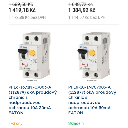
1 689,50 Kč
1 648,72 Kč
1 419,18
Kč
1 384,92
Kč
1 172,88
Kč
bez DPH
1 144,57
Kč
bez DPH
PFL6-16/1N/C/003-A
PFL6-10/1N/C/003-A
(112879) 6kA proudový
(112877) 6kA proudový
chránič s
chránič s
nadproudovou
nadproudovou
ochranou 10A 30mA
ochranou 10A 30mA
EATON
EATON
1–3 dny
Skladem