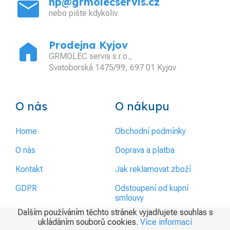
mail
hp@grmolecservis.cz
nebo pište kdykoliv
home
Prodejna Kyjov
GRMOLEC servis s.r.o.,
Svatoborská 1475/99, 697 01 Kyjov
O nás
O nákupu
Home
Obchodní podmínky
O nás
Doprava a platba
Kontakt
Jak reklamovat zboží
GDPR
Odstoupení od kupní
smlouvy
Dalším používáním těchto stránek vyjadřujete souhlas s
ukládáním souborů cookies.
Více informací