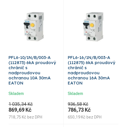
PFL6-10/1N/B/003-A
PFL6-16/1N/B/003-A
(112873) 6kA proudový
(112875) 6kA proudový
chránič s
chránič s
nadproudovou
nadproudovou
ochranou 10A 30mA
ochranou 16A 30mA
EATON
EATON
Skladem
Skladem
1 035,34 Kč
936,58 Kč
869,69
Kč
786,73
Kč
718,75
Kč
bez DPH
650,19
Kč
bez DPH