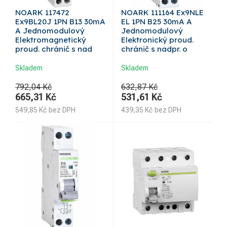
NOARK 117472
NOARK 111164 Ex9NLE
Ex9BL20J 1PN B13 30mA
EL 1PN B25 30mA A
A Jednomodulový
Jednomodulový
Elektromagnetický
Elektronický proud.
proud. chránič s nad
chránič s nadpr. o
Skladem
Skladem
792,04 Kč
632,87 Kč
665,31
Kč
531,61
Kč
549,85
Kč
bez DPH
439,35
Kč
bez DPH