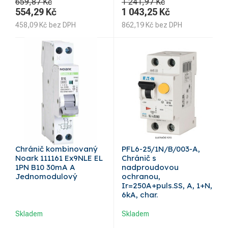
659,87 Kč
1 241,97 Kč
554,29
Kč
1 043,25
Kč
458,09
Kč
bez DPH
862,19
Kč
bez DPH
Chránič kombinovaný
PFL6-25/1N/B/003-A,
Noark 111161 Ex9NLE EL
Chránič s
1PN B10 30mA A
nadproudovou
Jednomodulový
ochranou,
Ir=250A+puls.SS, A, 1+N,
6kA, char.
Skladem
Skladem