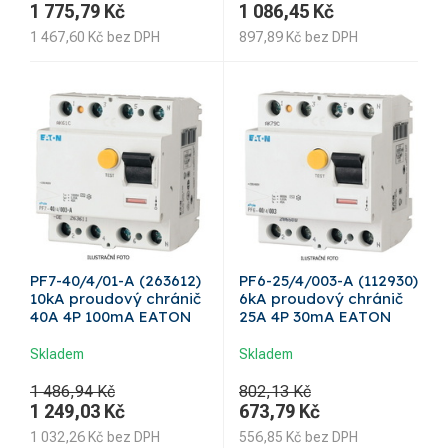
1 775,79
Kč
1 086,45
Kč
1 467,60
Kč
bez DPH
897,89
Kč
bez DPH
PF7-40/4/01-A (263612)
PF6-25/4/003-A (112930)
10kA proudový chránič
6kA proudový chránič
40A 4P 100mA EATON
25A 4P 30mA EATON
Skladem
Skladem
1 486,94 Kč
802,13 Kč
1 249,03
Kč
673,79
Kč
1 032,26
Kč
bez DPH
556,85
Kč
bez DPH