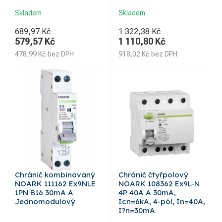
Skladem
Skladem
689,97 Kč
1 322,38 Kč
579,57
Kč
1 110,80
Kč
478,99
Kč
bez DPH
918,02
Kč
bez DPH
Chránič kombinovaný
Chránič čtyřpolový
NOARK 111162 Ex9NLE
NOARK 108362 Ex9L-N
1PN B16 30mA A
4P 40A A 30mA,
Jednomodulový
Icn=6kA, 4-pól, In=40A,
I?n=30mA