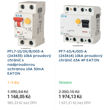
PFL7-10/1N/B/003-A
PF7-63/4/003-A
(263435) 10kA proudový
(263614) 10kA proudový
chránič s
chránič 63A 4P EATON
nadproudovou
ochranou 10A 30mA
EATON
1–3 dny
Skladem
1 390,54 Kč
2 350,15 Kč
1 168,05
Kč
1 974,13
Kč
965,33
Kč
bez DPH
1 631,51
Kč
bez DPH