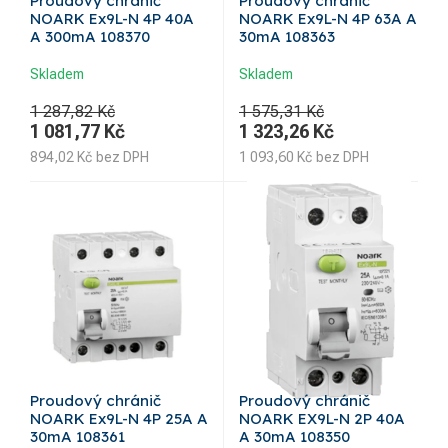
Proudový chránič
Proudový chránič
NOARK Ex9L-N 4P 40A
NOARK Ex9L-N 4P 63A A
A 300mA 108370
30mA 108363
Skladem
Skladem
1 287,82 Kč
1 575,31 Kč
1 081,77
Kč
1 323,26
Kč
894,02
Kč
bez DPH
1 093,60
Kč
bez DPH
Proudový chránič
Proudový chránič
NOARK Ex9L-N 4P 25A A
NOARK EX9L-N 2P 40A
30mA 108361
A 30mA 108350