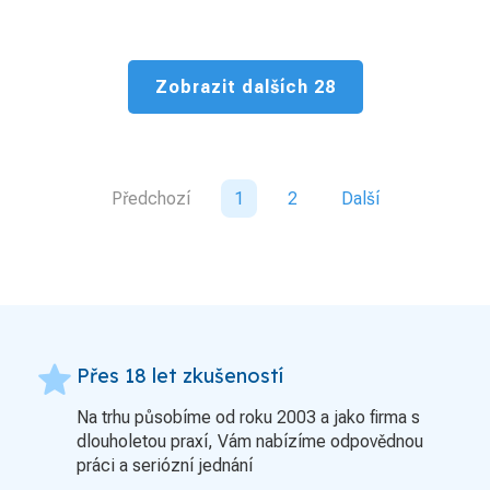
Zobrazit dalších 28
Předchozí
1
2
Další
grade
Přes 18 let zkušeností
Na trhu působíme od roku 2003 a jako firma s
dlouholetou praxí, Vám nabízíme odpovědnou
práci a seriózní jednání