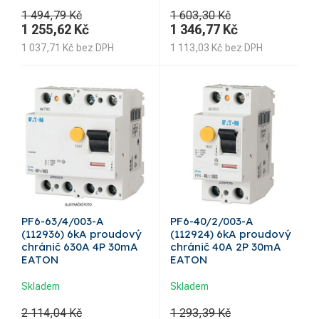
1 494,79 Kč
1 603,30 Kč
1 255,62
Kč
1 346,77
Kč
1 037,71
Kč
bez DPH
1 113,03
Kč
bez DPH
PF6-63/4/003-A
PF6-40/2/003-A
(112936) 6kA proudový
(112924) 6kA proudový
chránič 630A 4P 30mA
chránič 40A 2P 30mA
EATON
EATON
Skladem
Skladem
2 114,04 Kč
1 293,39 Kč