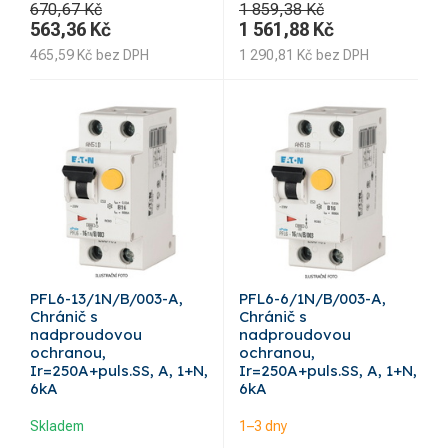
670,67 Kč
1 859,38 Kč
563,36
Kč
1 561,88
Kč
465,59
Kč
bez DPH
1 290,81
Kč
bez DPH
PFL6-13/1N/B/003-A,
PFL6-6/1N/B/003-A,
Chránič s
Chránič s
nadproudovou
nadproudovou
ochranou,
ochranou,
Ir=250A+puls.SS, A, 1+N,
Ir=250A+puls.SS, A, 1+N,
6kA
6kA
Skladem
1–3 dny