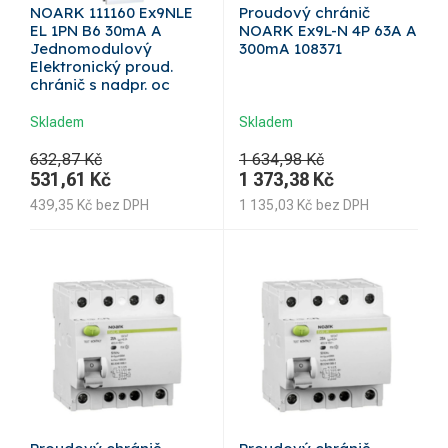
NOARK 111160 Ex9NLE
Proudový chránič
EL 1PN B6 30mA A
NOARK Ex9L-N 4P 63A A
Jednomodulový
300mA 108371
Elektronický proud.
chránič s nadpr. oc
Skladem
Skladem
632,87 Kč
1 634,98 Kč
531,61
Kč
1 373,38
Kč
439,35
Kč
bez DPH
1 135,03
Kč
bez DPH