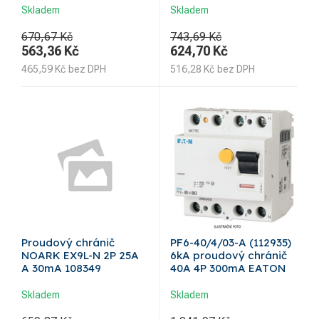
Skladem
Skladem
670,67 Kč
743,69 Kč
563,36
Kč
624,70
Kč
465,59
Kč
bez DPH
516,28
Kč
bez DPH
Proudový chránič
PF6-40/4/03-A (112935)
NOARK EX9L-N 2P 25A
6kA proudový chránič
A 30mA 108349
40A 4P 300mA EATON
Skladem
Skladem