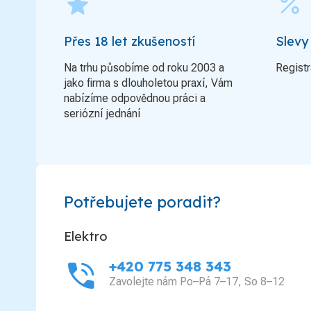
grade
percent
Přes 18 let zkušeností
Slevy
Na trhu působíme od roku 2003 a
Registr
jako firma s dlouholetou praxí, Vám
nabízíme odpovědnou práci a
seriózní jednání
Potřebujete poradit?
Elektro
phone_in_talk
+420 775 348 343
Zavolejte nám Po–Pá 7–17, So 8–12