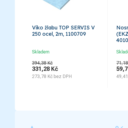
Víko žlabu TOP SERVIS V
Nosn
250 ocel, 2m, 1100709
(EKZ
401
Skladem
Skla
394,38 Kč
71,18
331,28
Kč
59,7
273,78
Kč
bez DPH
49,41