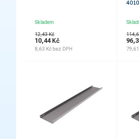
401
Skladem
Skla
12,43 Kč
114,6
10,44
Kč
96,3
8,63
Kč
bez DPH
79,61