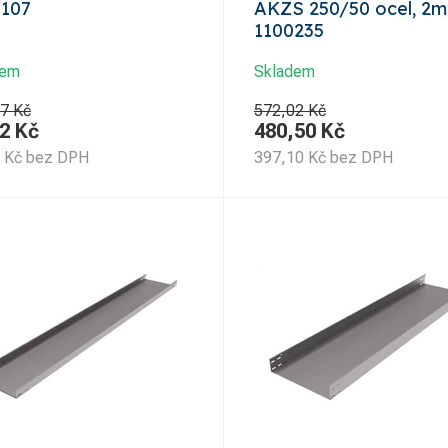
0107
AKZS 250/50 ocel, 2m
1100235
dem
Skladem
7 Kč
572,02 Kč
2
Kč
480,50
Kč
Kč
bez DPH
397,10
Kč
bez DPH