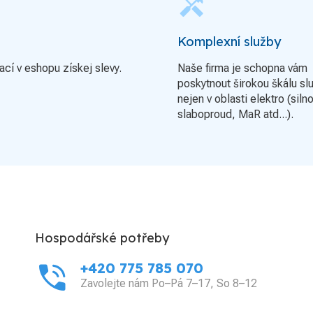
handyman
Komplexní služby
ací v eshopu získej slevy.
Naše firma je schopna vám
poskytnout širokou škálu sl
nejen v oblasti elektro (siln
slaboproud, MaR atd...).
Hospodářské potřeby
phone_in_talk
+420 775 785 070
Zavolejte nám Po–Pá 7–17, So 8–12