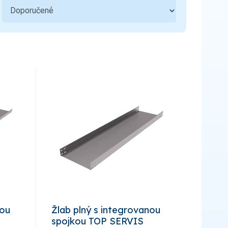
Ovládací a signalizační přístroje
3
Bezpečnost a ochranné pomůcky
1
Hromosvody a uzemnění
5
Bezdrátové ovládání
Sdělovací, zabezpečovací technika a
2
zvonky
Kondenzátory
Kabelové příslušenství
7
Úložný materiál
5
nou
Žlab plný s integrovanou
spojkou TOP SERVIS