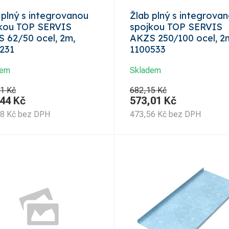
 plný s integrovanou
Žlab plný s integrova
kou TOP SERVIS
spojkou TOP SERVIS
 62/50 ocel, 2m,
AKZS 250/100 ocel, 2
231
1100533
dem
Skladem
1 Kč
682,15 Kč
,44
Kč
573,01
Kč
48
Kč
bez DPH
473,56
Kč
bez DPH