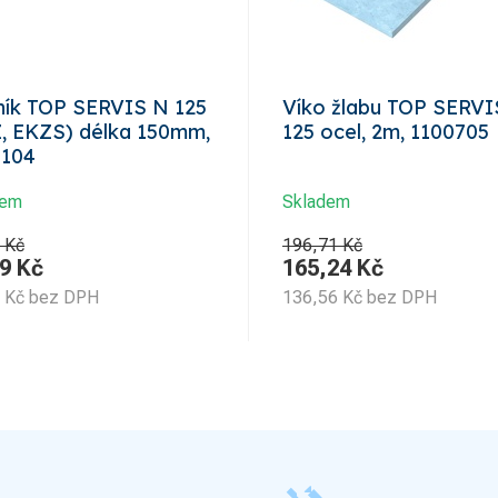
ík TOP SERVIS N 125
Víko žlabu TOP SERVI
, EKZS) délka 150mm,
125 ocel, 2m, 1100705
0104
dem
Skladem
 Kč
196,71 Kč
9
Kč
165,24
Kč
Kč
bez DPH
136,56
Kč
bez DPH