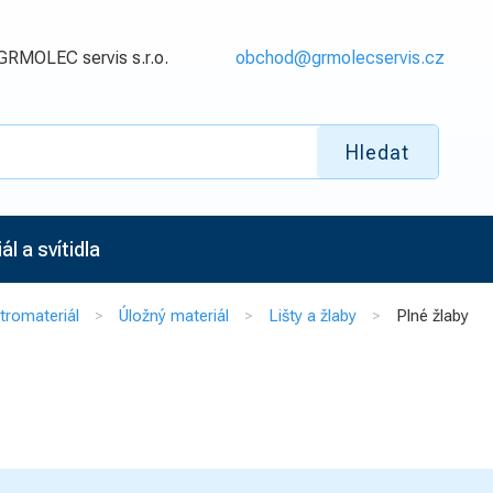
GRMOLEC servis s.r.o.
obchod@grmolecservis.cz
Hledat
l a svítidla
tromateriál
Úložný materiál
Lišty a žlaby
Plné žlaby