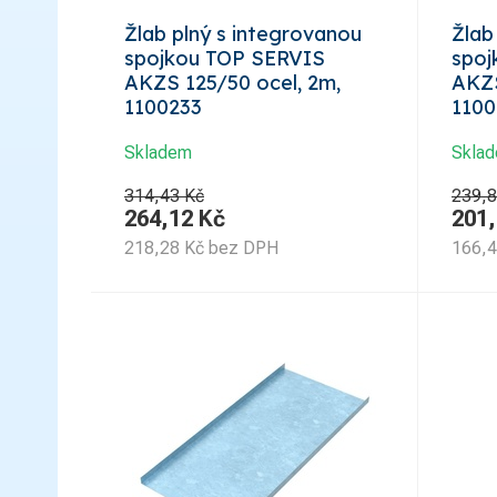
Žlab plný s integrovanou
Žlab
spojkou TOP SERVIS
spoj
AKZS 125/50 ocel, 2m,
AKZS
1100233
1100
Skladem
Skla
314,43 Kč
239,8
264,12
Kč
201
218,28
Kč
bez DPH
166,