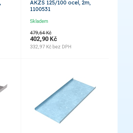
,
AKZS 125/100 ocel, 2m,
1100531
Skladem
479,64 Kč
402,90
Kč
332,97
Kč
bez DPH