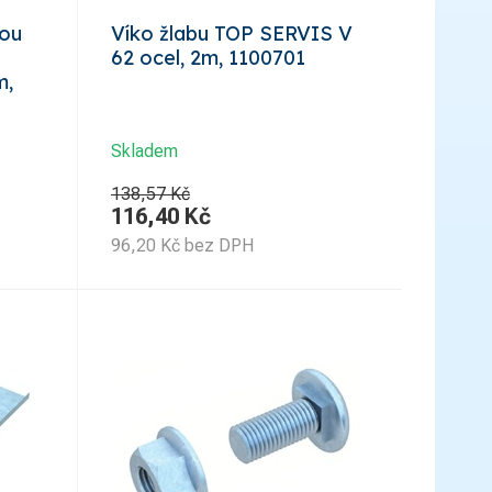
nou
Víko žlabu TOP SERVIS V
62 ocel, 2m, 1100701
m,
Skladem
138,57 Kč
116,40
Kč
96,20
Kč
bez DPH