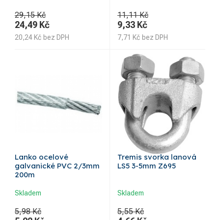
29,15 Kč
11,11 Kč
24,49
Kč
9,33
Kč
20,24
Kč
bez DPH
7,71
Kč
bez DPH
Lanko ocelové
Tremis svorka lanová
galvanické PVC 2/3mm
LS5 3-5mm Z695
200m
Skladem
Skladem
5,98 Kč
5,55 Kč