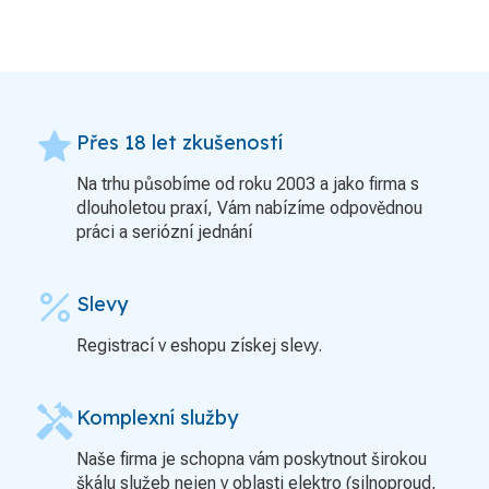
grade
Přes 18 let zkušeností
Na trhu působíme od roku 2003 a jako firma s
dlouholetou praxí, Vám nabízíme odpovědnou
práci a seriózní jednání
percent
Slevy
Registrací v eshopu získej slevy.
handyman
Komplexní služby
Naše firma je schopna vám poskytnout širokou
škálu služeb nejen v oblasti elektro (silnoproud,