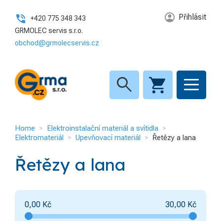
Přihlásit
+420 775 348 343
GRMOLEC servis s.r.o.
obchod@grmolecservis.cz
search
Home
Elektroinstalační materiál a svítidla
Elektromateriál
Upevňovací materiál
Řetězy a lana
Řetězy a lana
0,00
Kč
30,00
Kč