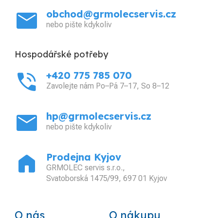
mail
obchod@grmolecservis.cz
nebo pište kdykoliv
Hospodářské potřeby
phone_in_talk
+420 775 785 070
Zavolejte nám Po–Pá 7–17, So 8–12
mail
hp@grmolecservis.cz
nebo pište kdykoliv
home
Prodejna Kyjov
GRMOLEC servis s.r.o.,
Svatoborská 1475/99, 697 01 Kyjov
O nás
O nákupu