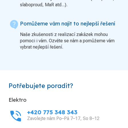
slaboproud, MaR atd...).
contact_support
Pomůžeme vám najít to nejlepší řešení
Naše zkušenosti z realizací zakázek mohou
pomoci i vám. Ozvěte se nám a pomůžeme vám
vybrat nejlepší řešení.
Potřebujete poradit?
Elektro
phone_in_talk
+420 775 348 343
Zavolejte nám Po–Pá 7–17, So 8–12