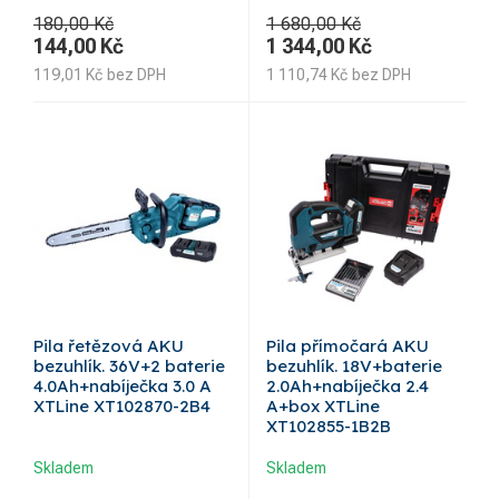
180,00 Kč
1 680,00 Kč
144,00
Kč
1 344,00
Kč
119,01
Kč
bez DPH
1 110,74
Kč
bez DPH
Pila řetězová AKU
Pila přímočará AKU
bezuhlík. 36V+2 baterie
bezuhlík. 18V+baterie
4.0Ah+nabíječka 3.0 A
2.0Ah+nabíječka 2.4
XTLine XT102870-2B4
A+box XTLine
XT102855-1B2B
Skladem
Skladem