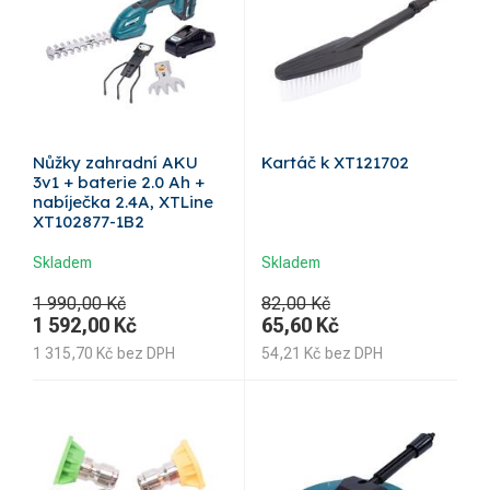
Nůžky zahradní AKU
Kartáč k XT121702
3v1 + baterie 2.0 Ah +
nabíječka 2.4A, XTLine
XT102877-1B2
Skladem
Skladem
1 990,00 Kč
82,00 Kč
1 592,00
Kč
65,60
Kč
1 315,70
Kč
bez DPH
54,21
Kč
bez DPH