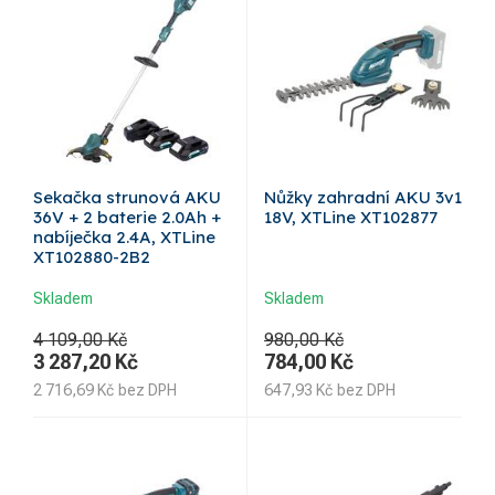
Sekačka strunová AKU
Nůžky zahradní AKU 3v1
36V + 2 baterie 2.0Ah +
18V, XTLine XT102877
nabíječka 2.4A, XTLine
XT102880-2B2
Skladem
Skladem
4 109,00 Kč
980,00 Kč
3 287,20
Kč
784,00
Kč
2 716,69
Kč
bez DPH
647,93
Kč
bez DPH