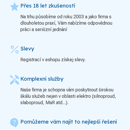
grade
Přes 18 let zkušeností
Na trhu působíme od roku 2003 a jako firma s
dlouholetou praxí, Vám nabízíme odpovědnou
práci a seriózní jednání
percent
Slevy
Registrací v eshopu získej slevy.
handyman
Komplexní služby
Naše firma je schopna vám poskytnout širokou
škálu služeb nejen v oblasti elektro (silnoproud,
slaboproud, MaR atd...).
contact_support
Pomůžeme vám najít to nejlepší řešení