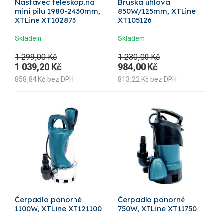
Nástavec teleskop.na
Bruska úhlová
mini pilu 1980-2430mm,
850W/125mm, XTLine
XTLine XT102873
XT105126
Skladem
Skladem
1 299,00 Kč
1 230,00 Kč
1 039,20
Kč
984,00
Kč
858,84
Kč
bez DPH
813,22
Kč
bez DPH
Čerpadlo ponorné
Čerpadlo ponorné
1100W, XTLine XT121100
750W, XTLine XT11750