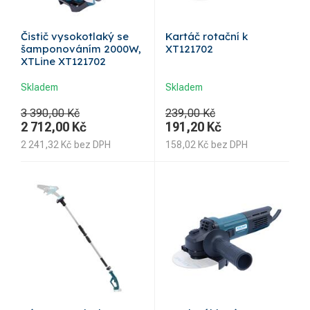
Čistič vysokotlaký se
Kartáč rotační k
šamponováním 2000W,
XT121702
XTLine XT121702
Skladem
Skladem
3 390,00 Kč
239,00 Kč
2 712,00
Kč
191,20
Kč
2 241,32
Kč
bez DPH
158,02
Kč
bez DPH