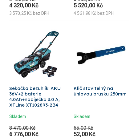
4 320,00
Kč
5 520,00
Kč
3 570,25
Kč
bez DPH
4 561,98
Kč
bez DPH
Sekačka bezuhlík. AKU
Klíč stavitelný na
36V+2 baterie
úhlovou brusku 250mm
4.0Ah+nabíječka 3.0 A,
XTLine XT102893-2B4
Skladem
Skladem
8 470,00 Kč
65,00 Kč
6 776,00
Kč
52,00
Kč