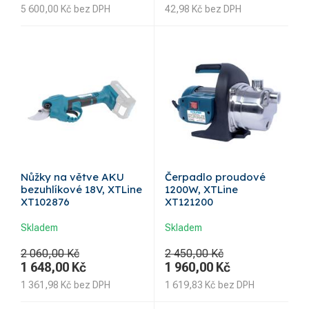
5 600,00
Kč
bez DPH
42,98
Kč
bez DPH
Nůžky na větve AKU
Čerpadlo proudové
bezuhlíkové 18V, XTLine
1200W, XTLine
XT102876
XT121200
Skladem
Skladem
2 060,00 Kč
2 450,00 Kč
1 648,00
Kč
1 960,00
Kč
1 361,98
Kč
bez DPH
1 619,83
Kč
bez DPH