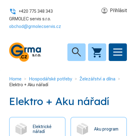
Hospodářské potřeby
GRMA.CZ S.R.O.
Přihlásit
+420 775 348 343
Dům
11
GRMOLEC servis s.r.o.
KATEGORIE
obchod@grmolecservis.cz
Zahrada
12
Hospodářské potřeby
4
Železářství a dílna
9
Elektroinstalační materiál a
search
Pracovní oděvy a ochranné
8
3
svítidla
pomůcky
INFORMACE
Home
Hospodářské potřeby
Železářství a dílna
Home
Elektro + Aku nářadí
O nás
Elektro + Aku nářadí
Kontakt
GDPR
Elektrické
Aku program
nářadí