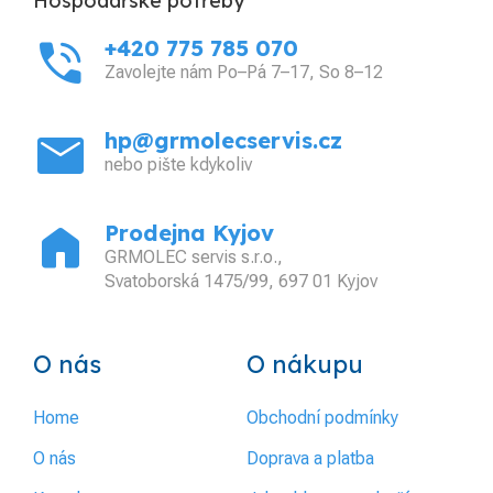
Hospodářské potřeby
phone_in_talk
+420 775 785 070
Zavolejte nám Po–Pá 7–17, So 8–12
mail
hp@grmolecservis.cz
nebo pište kdykoliv
home
Prodejna Kyjov
GRMOLEC servis s.r.o.,
Svatoborská 1475/99, 697 01 Kyjov
O nás
O nákupu
Home
Obchodní podmínky
O nás
Doprava a platba