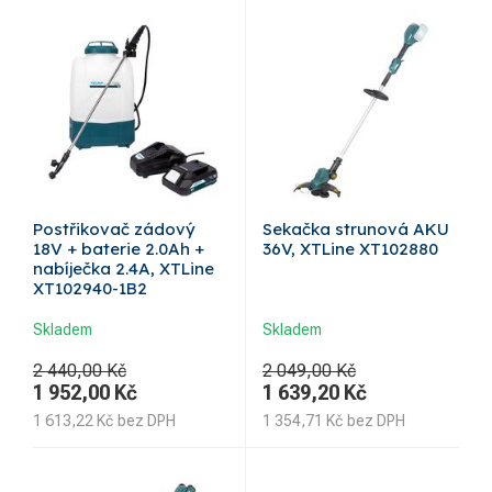
Postřikovač zádový
Sekačka strunová AKU
18V + baterie 2.0Ah +
36V, XTLine XT102880
nabíječka 2.4A, XTLine
XT102940-1B2
Skladem
Skladem
2 440,00 Kč
2 049,00 Kč
1 952,00
Kč
1 639,20
Kč
1 613,22
Kč
bez DPH
1 354,71
Kč
bez DPH