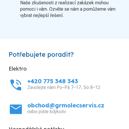
Naše zkušenosti z realizací zakázek mohou
pomoci i vám. Ozvěte se nám a pomůžeme vám
vybrat nejlepší řešení.
Potřebujete poradit?
Elektro
phone_in_talk
+420 775 348 343
Zavolejte nám Po–Pá 7–17, So 8–12
mail
obchod@grmolecservis.cz
nebo pište kdykoliv