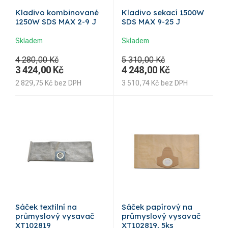
Kladivo kombinované
Kladivo sekací 1500W
1250W SDS MAX 2-9 J
SDS MAX 9-25 J
Skladem
Skladem
4 280,00 Kč
5 310,00 Kč
3 424,00
Kč
4 248,00
Kč
2 829,75
Kč
bez DPH
3 510,74
Kč
bez DPH
Sáček textilní na
Sáček papírový na
průmyslový vysavač
průmyslový vysavač
XT102819
XT102819, 5ks