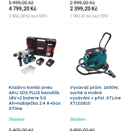
5 999,00 Kč
2 999,00 Kč
4 799,20
Kč
2 399,20
Kč
3 966,28
Kč
bez DPH
1 982,81
Kč
bez DPH
Kladivo kombi pneu
Vysavač prům. 1600W,
AKU SDS PLUS bezuhlík.
suché a mokré
18V+2 baterie 5.0
vysávání + přísl. XTLine
Ah+nabíječka 2.4 A+box
XT102810
XTline
Skladem
Skladem
5 400,00 Kč
6 900,00 Kč