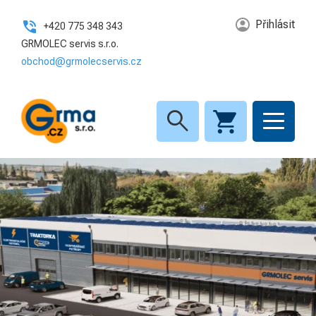
Přihlásit
+420 775 348 343
GRMOLEC servis s.r.o.
obchod@grmolecservis.cz
search
íce