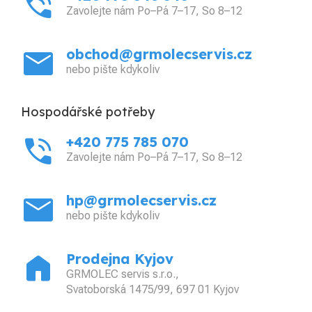
phone_in_talk
Zavolejte nám Po–Pá 7–17, So 8–12
mail
obchod@grmolecservis.cz
nebo pište kdykoliv
Hospodářské potřeby
phone_in_talk
+420 775 785 070
Zavolejte nám Po–Pá 7–17, So 8–12
mail
hp@grmolecservis.cz
nebo pište kdykoliv
home
Prodejna Kyjov
GRMOLEC servis s.r.o.,
Svatoborská 1475/99, 697 01 Kyjov