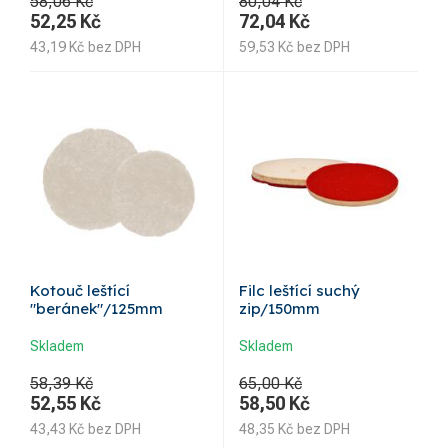
58,06 Kč
80,04 Kč
52,25
Kč
72,04
Kč
43,19
Kč
bez DPH
59,53
Kč
bez DPH
Kotouč leštící
Filc leštící suchý
"beránek"/125mm
zip/150mm
Skladem
Skladem
58,39 Kč
65,00 Kč
52,55
Kč
58,50
Kč
43,43
Kč
bez DPH
48,35
Kč
bez DPH