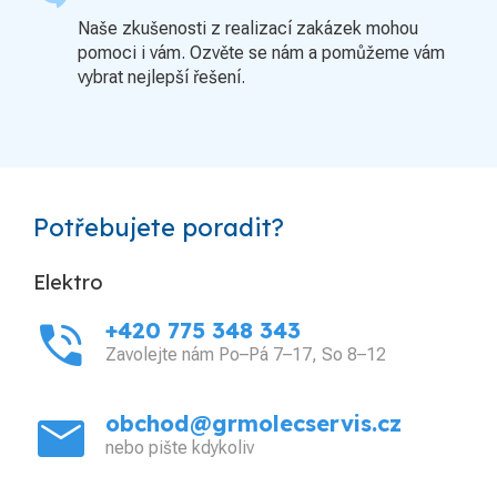
Naše zkušenosti z realizací zakázek mohou
pomoci i vám. Ozvěte se nám a pomůžeme vám
vybrat nejlepší řešení.
Potřebujete poradit?
Elektro
phone_in_talk
+420 775 348 343
Zavolejte nám Po–Pá 7–17, So 8–12
mail
obchod@grmolecservis.cz
nebo pište kdykoliv