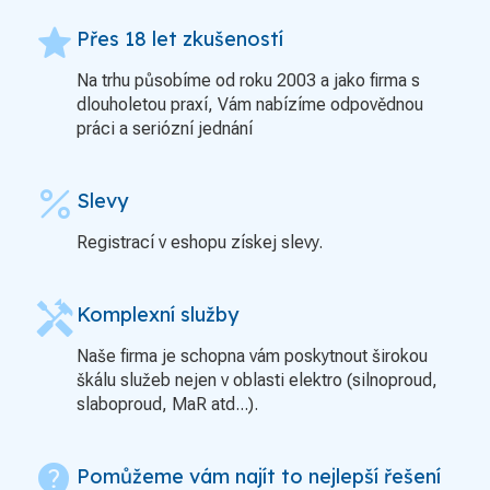
grade
Přes 18 let zkušeností
Na trhu působíme od roku 2003 a jako firma s
dlouholetou praxí, Vám nabízíme odpovědnou
práci a seriózní jednání
percent
Slevy
Registrací v eshopu získej slevy.
handyman
Komplexní služby
Naše firma je schopna vám poskytnout širokou
škálu služeb nejen v oblasti elektro (silnoproud,
slaboproud, MaR atd...).
contact_support
Pomůžeme vám najít to nejlepší řešení