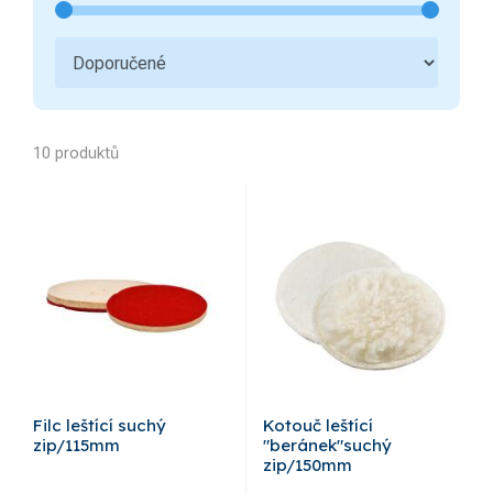
10 produktů
Filc leštící suchý
Kotouč leštící
zip/115mm
"beránek"suchý
zip/150mm