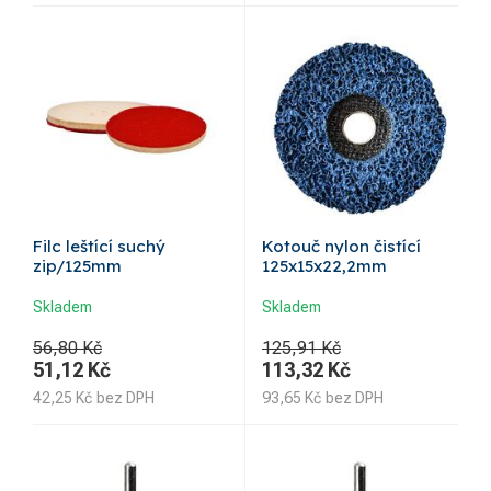
Filc leštící suchý
Kotouč nylon čistící
zip/125mm
125x15x22,2mm
Skladem
Skladem
56,80 Kč
125,91 Kč
51,12
Kč
113,32
Kč
42,25
Kč
bez DPH
93,65
Kč
bez DPH