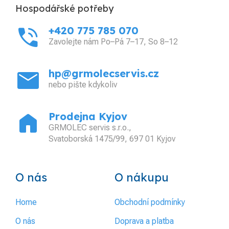
Hospodářské potřeby
phone_in_talk
+420 775 785 070
Zavolejte nám Po–Pá 7–17, So 8–12
mail
hp@grmolecservis.cz
nebo pište kdykoliv
home
Prodejna Kyjov
GRMOLEC servis s.r.o.,
Svatoborská 1475/99, 697 01 Kyjov
O nás
O nákupu
Home
Obchodní podmínky
O nás
Doprava a platba