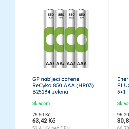
GP nabíjecí baterie
Ener
ReCyko 850 AAA (HR03)
PLUS
B25184 zelená
3+1
Skladem
Skla
75,50 Kč
96,20
63,42
Kč
80,8
52,41
Kč
bez DPH
66,78