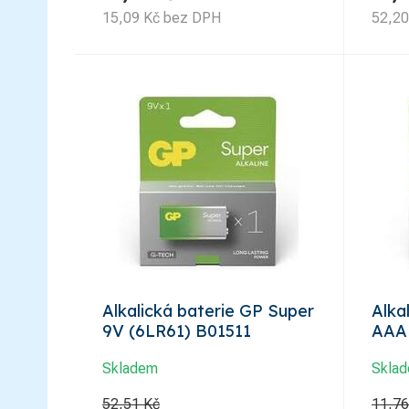
15,09
Kč
bez DPH
52,20
Alkalická baterie GP Super
Alka
9V (6LR61) B01511
AAA 
Skladem
Skla
52,51 Kč
11,76