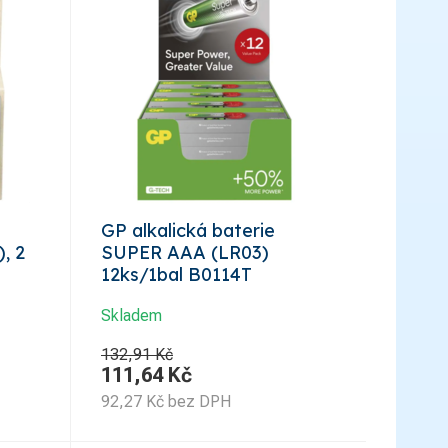
GP alkalická baterie
, 2
SUPER AAA (LR03)
12ks/1bal B0114T
Skladem
132,91 Kč
111,64
Kč
92,27
Kč
bez DPH