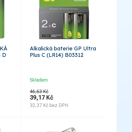
CKÁ
Alkalická baterie GP Ultra
 D
Plus C (LR14) B03312
Skladem
46,63 Kč
39,17
Kč
32,37
Kč
bez DPH