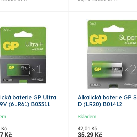
lická baterie GP Ultra
Alkalická baterie GP 
 9V (6LR61) B03511
D (LR20) B01412
dem
Skladem
 Kč
42,01 Kč
7
Kč
35,29
Kč