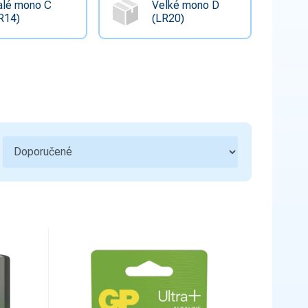
Ovládací a signalizační přístroje
3
lé mono C
Velké mono D
R14)
(LR20)
Bezpečnost a ochranné pomůcky
1
Hromosvody a uzemnění
5
Bezdrátové ovládání
Sdělovací, zabezpečovací technika a
2
zvonky
Kondenzátory
Kabelové příslušenství
7
Úložný materiál
5