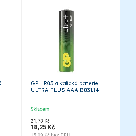
X
GP LR03 alkalická baterie
ULTRA PLUS AAA B03114
Skladem
21,73 Kč
18,25
Kč
15,09
Kč
bez DPH