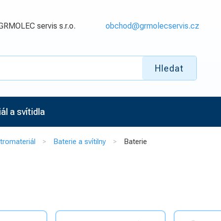
GRMOLEC servis s.r.o.
obchod@grmolecservis.cz
Hledat
l a svítidla
tromateriál
Baterie a svítilny
Baterie