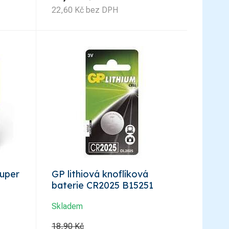
22,60
Kč
bez DPH
Super
GP lithiová knoflíková
baterie CR2025 B15251
Skladem
18,90 Kč