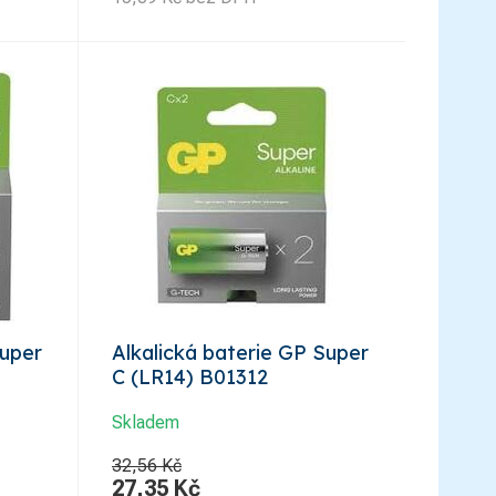
Super
Alkalická baterie GP Super
C (LR14) B01312
Skladem
32,56 Kč
27,35
Kč