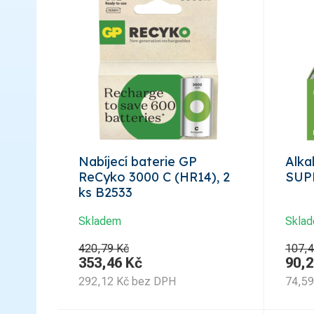
Nabíjecí baterie GP
Alka
ReCyko 3000 C (HR14), 2
SUPE
ks B2533
Skladem
Skla
420,79 Kč
107,4
353,46
Kč
90,2
292,12
Kč
bez DPH
74,59