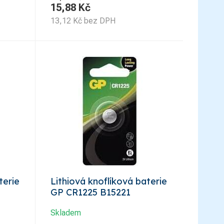
15,88
Kč
13,12
Kč
bez DPH
terie
Lithiová knoflíková baterie
GP CR1225 B15221
Skladem