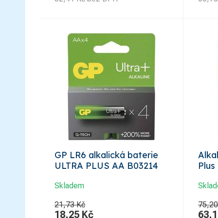
GP LR6 alkalická baterie
Alka
ULTRA PLUS AA B03214
Plus
Skladem
Skla
21,73 Kč
75,20
18,25
Kč
63,1