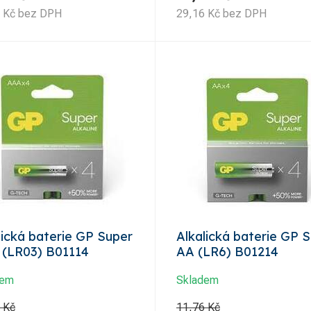
Kč
bez DPH
29,16
Kč
bez DPH
lická baterie GP Super
Alkalická baterie GP 
(LR03) B01114
AA (LR6) B01214
dem
Skladem
 Kč
11,76 Kč