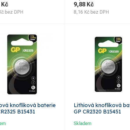
Kč
9,88
Kč
Kč
bez DPH
8,16
Kč
bez DPH
iová knoflíková baterie
Lithiová knoflíková ba
R2325 B15431
GP CR2320 B15451
dem
Skladem