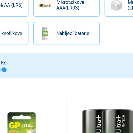
Mikrotužkové
Ma
é AA (LR6)
AAA(LR03)
(L
 knoflíkové
Nabíjecí baterie
Kč