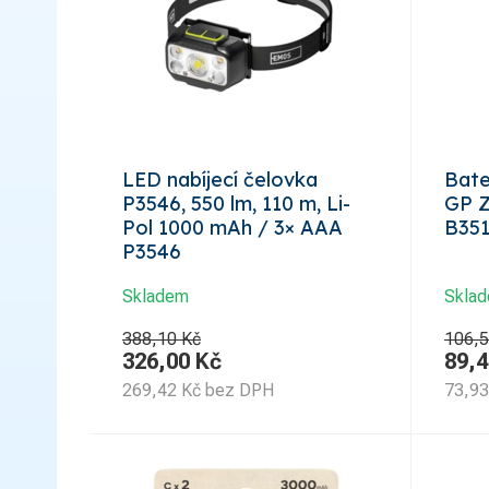
LED nabíjecí čelovka
Bate
P3546, 550 lm, 110 m, Li-
GP Z
Pol 1000 mAh / 3× AAA
B35
P3546
Skladem
Skla
388,10 Kč
106,5
326,00
Kč
89,4
269,42
Kč
bez DPH
73,93