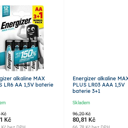
gizer alkaline MAX
Energizer alkaline MA
 LR6 AA 1,5V baterie
PLUS LR03 AAA 1,5V
baterie 3+1
dem
Skladem
 Kč
96,20 Kč
1
Kč
80,81
Kč
Kč
bez DPH
66,78
Kč
bez DPH