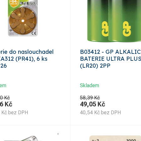
rie do naslouchadel
B03412 - GP ALKALI
A312 (PR41), 6 ks
BATERIE ULTRA PLUS
126
(LR20) 2PP
dem
Skladem
0 Kč
58,39 Kč
6
Kč
49,05
Kč
Kč
bez DPH
40,54
Kč
bez DPH