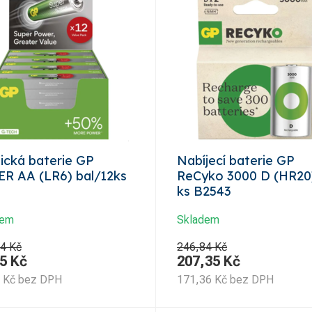
lická baterie GP
Nabíjecí baterie GP
R AA (LR6) bal/12ks
ReCyko 3000 D (HR20)
ks B2543
dem
Skladem
4 Kč
246,84 Kč
5
Kč
207,35
Kč
Kč
bez DPH
171,36
Kč
bez DPH