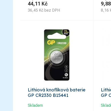
44,11
Kč
9,88
36,45
Kč
bez DPH
8,16
Lithiová knoflíková baterie
Lith
GP CR2330 B15441
GP C
Skladem
Skla