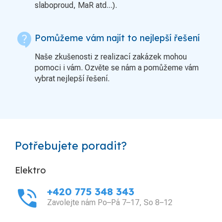
slaboproud, MaR atd...).
contact_support
Pomůžeme vám najít to nejlepší řešení
Naše zkušenosti z realizací zakázek mohou
pomoci i vám. Ozvěte se nám a pomůžeme vám
vybrat nejlepší řešení.
Potřebujete poradit?
Elektro
phone_in_talk
+420 775 348 343
Zavolejte nám Po–Pá 7–17, So 8–12