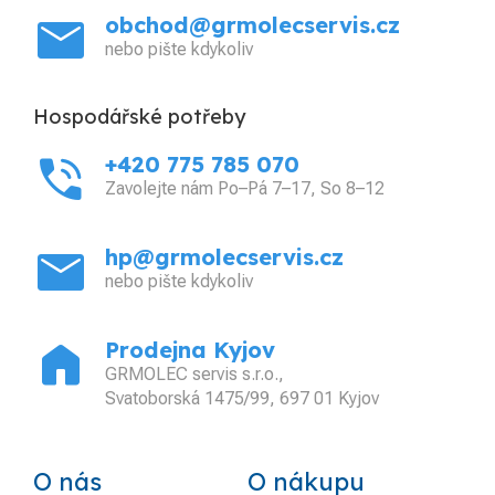
mail
obchod@grmolecservis.cz
nebo pište kdykoliv
Hospodářské potřeby
phone_in_talk
+420 775 785 070
Zavolejte nám Po–Pá 7–17, So 8–12
mail
hp@grmolecservis.cz
nebo pište kdykoliv
home
Prodejna Kyjov
GRMOLEC servis s.r.o.,
Svatoborská 1475/99, 697 01 Kyjov
O nás
O nákupu