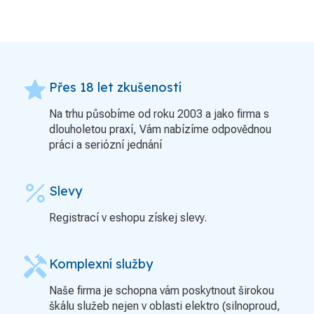
grade
Přes 18 let zkušeností
Na trhu působíme od roku 2003 a jako firma s
dlouholetou praxí, Vám nabízíme odpovědnou
práci a seriózní jednání
percent
Slevy
Registrací v eshopu získej slevy.
handyman
Komplexní služby
Naše firma je schopna vám poskytnout širokou
škálu služeb nejen v oblasti elektro (silnoproud,