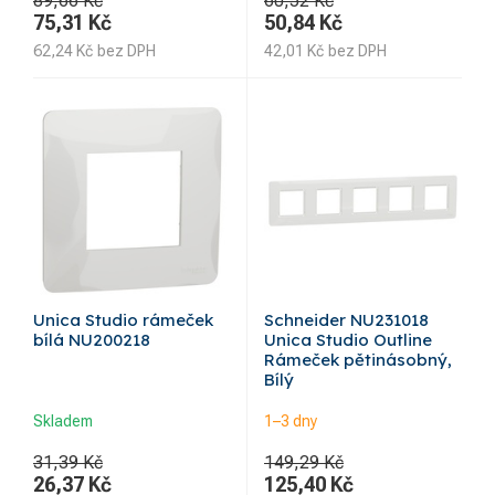
89,66 Kč
60,52 Kč
75,31
Kč
50,84
Kč
62,24
Kč
bez DPH
42,01
Kč
bez DPH
Unica Studio rámeček
Schneider NU231018
bílá NU200218
Unica Studio Outline
Rámeček pětinásobný,
Bílý
Skladem
1–3 dny
31,39 Kč
149,29 Kč
26,37
Kč
125,40
Kč