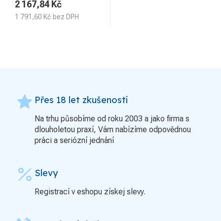
2 167,84
Kč
1 791,60
Kč
bez DPH
grade
Přes 18 let zkušeností
Na trhu působíme od roku 2003 a jako firma s
dlouholetou praxí, Vám nabízíme odpovědnou
práci a seriózní jednání
percent
Slevy
Registrací v eshopu získej slevy.