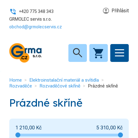
Přihlásit
+420 775 348 343
GRMOLEC servis s.r.o.
obchod@grmolecservis.cz
search
Home
Elektroinstalační materiál a svítidla
Rozvaděče
Rozvaděčové skříně
Prázdné skříně
Prázdné skříně
1 210,00
Kč
5 310,00
Kč