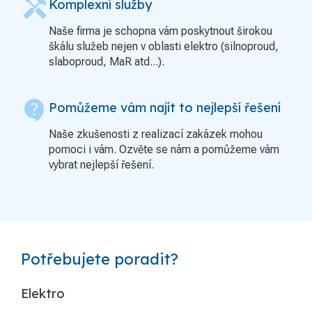
handyman
Komplexní služby
Naše firma je schopna vám poskytnout širokou
škálu služeb nejen v oblasti elektro (silnoproud,
slaboproud, MaR atd...).
contact_support
Pomůžeme vám najít to nejlepší řešení
Naše zkušenosti z realizací zakázek mohou
pomoci i vám. Ozvěte se nám a pomůžeme vám
vybrat nejlepší řešení.
Potřebujete poradit?
Elektro