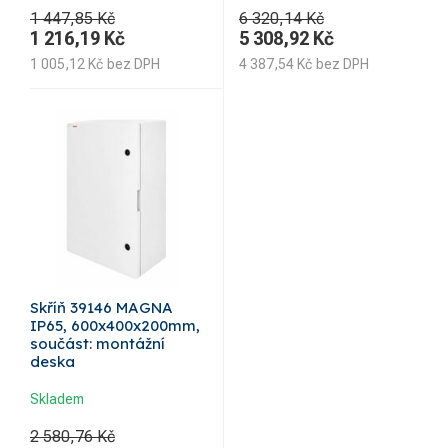
1 447,85 Kč
6 320,14 Kč
1 216,19
Kč
5 308,92
Kč
1 005,12
Kč
bez DPH
4 387,54
Kč
bez DPH
Skříň 39146 MAGNA
IP65, 600x400x200mm,
součást: montážní
deska
Skladem
2 580,76 Kč