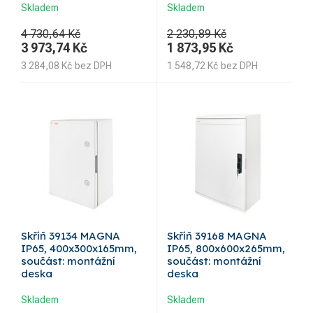
Skladem
Skladem
4 730,64 Kč
2 230,89 Kč
3 973,74
Kč
1 873,95
Kč
3 284,08
Kč
bez DPH
1 548,72
Kč
bez DPH
Skříň 39134 MAGNA
Skříň 39168 MAGNA
IP65, 400x300x165mm,
IP65, 800x600x265mm,
součást: montážní
součást: montážní
deska
deska
Skladem
Skladem