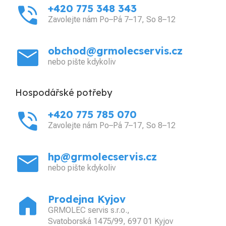
phone_in_talk
+420 775 348 343
Zavolejte nám Po–Pá 7–17, So 8–12
mail
obchod@grmolecservis.cz
nebo pište kdykoliv
Hospodářské potřeby
phone_in_talk
+420 775 785 070
Zavolejte nám Po–Pá 7–17, So 8–12
mail
hp@grmolecservis.cz
nebo pište kdykoliv
home
Prodejna Kyjov
GRMOLEC servis s.r.o.,
Svatoborská 1475/99, 697 01 Kyjov