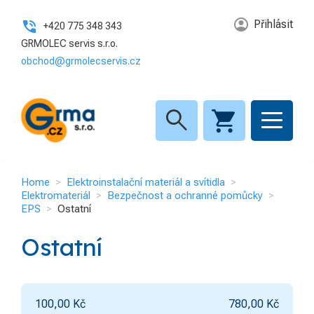
Přihlásit
+420 775 348 343
GRMOLEC servis s.r.o.
obchod@grmolecservis.cz
search
Home
Elektroinstalační materiál a svítidla
Elektromateriál
Bezpečnost a ochranné pomůcky
EPS
Ostatní
Ostatní
100,00
Kč
780,00
Kč