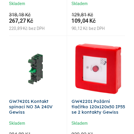
Skladem
Skladem
318,18 Kč
129,81 Kč
267,27
Kč
109,04
Kč
220,89
Kč
bez DPH
90,12
Kč
bez DPH
GW74201 Kontakt
GW42201 Požární
spínací NO 3A 240V
tlačítko 120x120x50 IP55
Gewiss
se 2 kontakty Gewiss
Skladem
Skladem