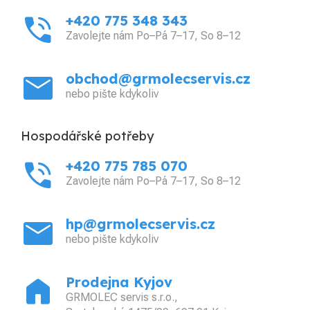
phone_in_talk
+420 775 348 343
Zavolejte nám Po–Pá 7–17, So 8–12
mail
obchod@grmolecservis.cz
nebo pište kdykoliv
Hospodářské potřeby
phone_in_talk
+420 775 785 070
Zavolejte nám Po–Pá 7–17, So 8–12
mail
hp@grmolecservis.cz
nebo pište kdykoliv
home
Prodejna Kyjov
GRMOLEC servis s.r.o.,