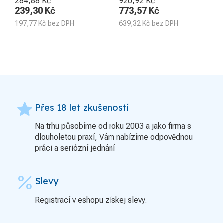
284,88 Kč
920,92 Kč
239,30
Kč
773,57
Kč
197,77
Kč
bez DPH
639,32
Kč
bez DPH
grade
Přes 18 let zkušeností
Na trhu působíme od roku 2003 a jako firma s
dlouholetou praxí, Vám nabízíme odpovědnou
práci a seriózní jednání
percent
Slevy
Registrací v eshopu získej slevy.