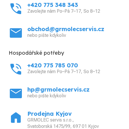
phone_in_talk
+420 775 348 343
Zavolejte nám Po–Pá 7–17, So 8–12
mail
obchod@grmolecservis.cz
nebo pište kdykoliv
Hospodářské potřeby
phone_in_talk
+420 775 785 070
Zavolejte nám Po–Pá 7–17, So 8–12
mail
hp@grmolecservis.cz
nebo pište kdykoliv
home
Prodejna Kyjov
GRMOLEC servis s.r.o.,
Svatoborská 1475/99, 697 01 Kyjov