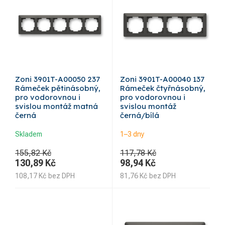
Zoni 3901T-A00050 237
Zoni 3901T-A00040 137
Rámeček pětinásobný,
Rámeček čtyřnásobný,
pro vodorovnou i
pro vodorovnou i
svislou montáž matná
svislou montáž
černá
černá/bílá
Skladem
1–3 dny
155,82 Kč
117,78 Kč
130,89
Kč
98,94
Kč
108,17
Kč
bez DPH
81,76
Kč
bez DPH