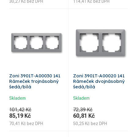
30,27
Kč
bez DPH
114,41
Kč
bez DPH
Zoni 3901T-A00030 141
Zoni 3901T-A00020 141
Rámeček trojnásobný
Rámeček dvojnásobný
šedá/bílá
šedá/bílá
Skladem
Skladem
101,42 Kč
72,39 Kč
85,19
Kč
60,81
Kč
70,41
Kč
bez DPH
50,25
Kč
bez DPH