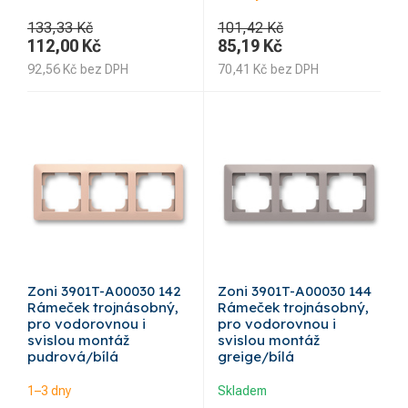
133,33 Kč
101,42 Kč
112,00
Kč
85,19
Kč
92,56
Kč
bez DPH
70,41
Kč
bez DPH
Zoni 3901T-A00030 142
Zoni 3901T-A00030 144
Rámeček trojnásobný,
Rámeček trojnásobný,
pro vodorovnou i
pro vodorovnou i
svislou montáž
svislou montáž
pudrová/bílá
greige/bílá
1–3 dny
Skladem