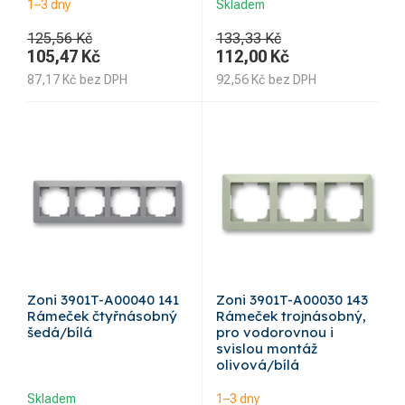
1–3 dny
Skladem
125,56 Kč
133,33 Kč
105,47
Kč
112,00
Kč
87,17
Kč
bez DPH
92,56
Kč
bez DPH
Zoni 3901T-A00040 141
Zoni 3901T-A00030 143
Rámeček čtyřnásobný
Rámeček trojnásobný,
šedá/bílá
pro vodorovnou i
svislou montáž
olivová/bílá
Skladem
1–3 dny