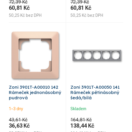
72,39 Kč
72,39 Kč
60,81
Kč
60,81
Kč
50,25
Kč
bez DPH
50,25
Kč
bez DPH
Zoni 3901T-A00010 142
Zoni 3901T-A00050 141
Rámeček jednonásobný
Rámeček pětinásobný
pudrová
šedá/bílá
1–3 dny
Skladem
43,61 Kč
164,81 Kč
36,63
Kč
138,44
Kč