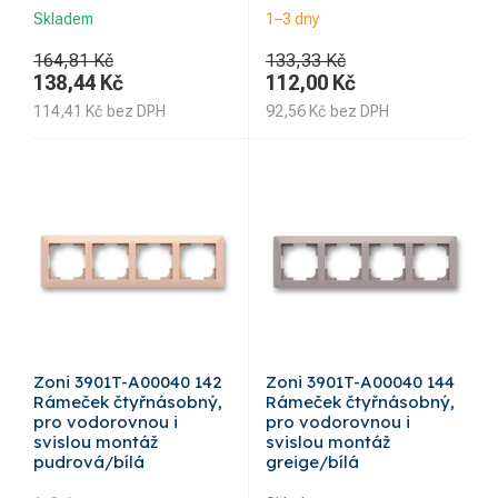
Skladem
1–3 dny
164,81 Kč
133,33 Kč
138,44
Kč
112,00
Kč
114,41
Kč
bez DPH
92,56
Kč
bez DPH
Zoni 3901T-A00040 142
Zoni 3901T-A00040 144
Rámeček čtyřnásobný,
Rámeček čtyřnásobný,
pro vodorovnou i
pro vodorovnou i
svislou montáž
svislou montáž
pudrová/bílá
greige/bílá