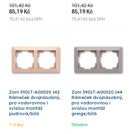
101,42 Kč
101,42 Kč
85,19
Kč
85,19
Kč
70,41
Kč
bez DPH
70,41
Kč
bez DPH
Zoni 3901T-A00020 142
Zoni 3901T-A00020 144
Rámeček dvojnásobný,
Rámeček dvojnásobný,
pro vodorovnou i
pro vodorovnou i
svislou montáž
svislou montáž
pudrová/bílá
greige/bílá
1–3 dny
Skladem