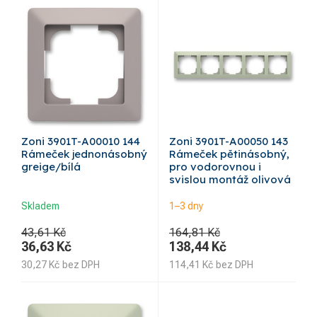
Zoni 3901T-A00010 144
Zoni 3901T-A00050 143
Rámeček jednonásobný
Rámeček pětinásobný,
greige/bílá
pro vodorovnou i
svislou montáž olivová
Skladem
1–3 dny
43,61 Kč
164,81 Kč
36,63
Kč
138,44
Kč
30,27
Kč
bez DPH
114,41
Kč
bez DPH