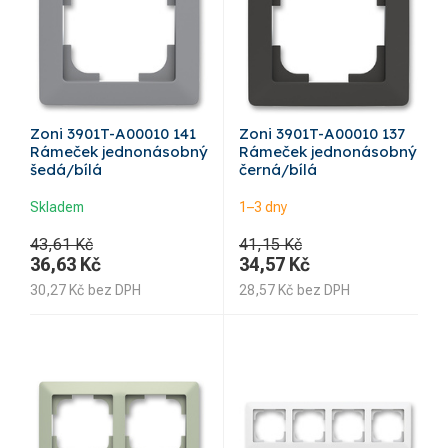
Zoni 3901T-A00010 141
Zoni 3901T-A00010 137
Rámeček jednonásobný
Rámeček jednonásobný
šedá/bílá
černá/bílá
Skladem
1–3 dny
43,61 Kč
41,15 Kč
36,63
Kč
34,57
Kč
30,27
Kč
bez DPH
28,57
Kč
bez DPH