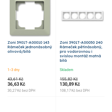
Zoni 3901T-A00010 143
Zoni 3901T-A00050 240
Rámeček jednonásobný
Rámeček pětinásobný,
olivová/bílá
pro vodorovnou i
svislou montáž matná
bílá
1–3 dny
Skladem
43,61 Kč
155,82 Kč
36,63
Kč
130,89
Kč
30,27
Kč
bez DPH
108,17
Kč
bez DPH