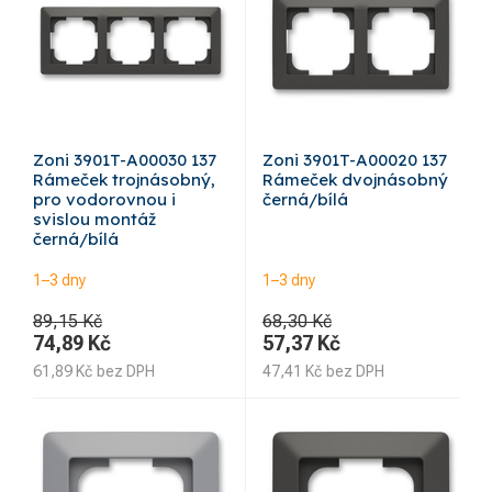
Zoni 3901T-A00030 137
Zoni 3901T-A00020 137
Rámeček trojnásobný,
Rámeček dvojnásobný
pro vodorovnou i
černá/bílá
svislou montáž
černá/bílá
1–3 dny
1–3 dny
89,15 Kč
68,30 Kč
74,89
Kč
57,37
Kč
61,89
Kč
bez DPH
47,41
Kč
bez DPH