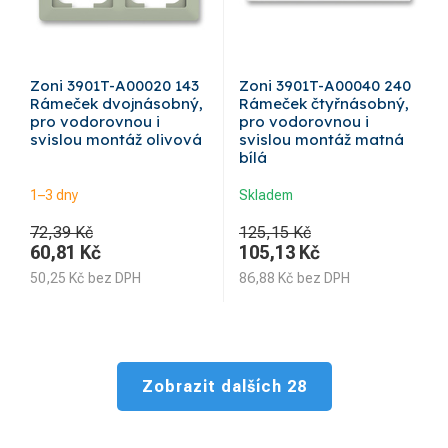
Zoni 3901T-A00020 143
Zoni 3901T-A00040 240
Rámeček dvojnásobný,
Rámeček čtyřnásobný,
pro vodorovnou i
pro vodorovnou i
svislou montáž olivová
svislou montáž matná
bílá
1–3 dny
Skladem
72,39 Kč
125,15 Kč
60,81
Kč
105,13
Kč
50,25
Kč
bez DPH
86,88
Kč
bez DPH
Zobrazit dalších 28