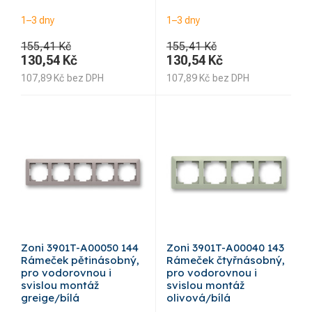
1–3 dny
1–3 dny
155,41 Kč
155,41 Kč
130,54
Kč
130,54
Kč
107,89
Kč
bez DPH
107,89
Kč
bez DPH
Zoni 3901T-A00050 144
Zoni 3901T-A00040 143
Rámeček pětinásobný,
Rámeček čtyřnásobný,
pro vodorovnou i
pro vodorovnou i
svislou montáž
svislou montáž
greige/bílá
olivová/bílá