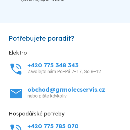
Potřebujete poradit?
Elektro
phone_in_talk
+420 775 348 343
Zavolejte nám Po–Pá 7–17, So 8–12
mail
obchod@grmolecservis.cz
nebo pište kdykoliv
Hospodářské potřeby
+420 775 785 070