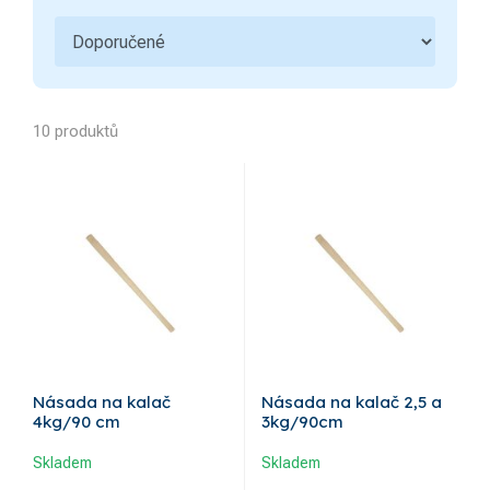
Pilky
Grilování
1
Zahradní kolečka a vozíky
10 produktů
Násada na kalač
Násada na kalač 2,5 a
4kg/90 cm
3kg/90cm
Skladem
Skladem