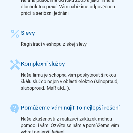
Na trhu působíme od roku 2003 a jako firma s
dlouholetou praxí, Vám nabízíme odpovědnou
práci a seriózní jednání
percent
Slevy
Registrací v eshopu získej slevy.
handyman
Komplexní služby
Naše firma je schopna vám poskytnout širokou
škálu služeb nejen v oblasti elektro (silnoproud,
slaboproud, MaR atd...).
contact_support
Pomůžeme vám najít to nejlepší řešení
Naše zkušenosti z realizací zakázek mohou
pomoci i vám. Ozvěte se nám a pomůžeme vám
vybrat nejlepší řešení.