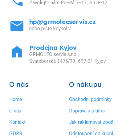
phone_in_talk
Zavolejte nám Po–Pá 7–17, So 8–12
mail
hp@grmolecservis.cz
nebo pište kdykoliv
home
Prodejna Kyjov
GRMOLEC servis s.r.o.,
Svatoborská 1475/99, 697 01 Kyjov
O nás
O nákupu
Home
Obchodní podmínky
O nás
Doprava a platba
Kontakt
Jak reklamovat zboží
GDPR
Odstoupení od kupní