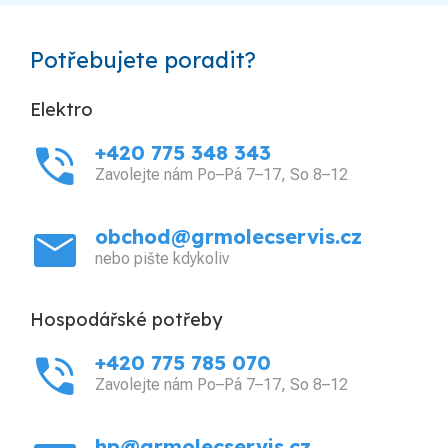
Potřebujete poradit?
Elektro
phone_in_talk
+420 775 348 343
Zavolejte nám Po–Pá 7–17, So 8–12
mail
obchod@grmolecservis.cz
nebo pište kdykoliv
Hospodářské potřeby
phone_in_talk
+420 775 785 070
Zavolejte nám Po–Pá 7–17, So 8–12
hp@grmolecservis.cz