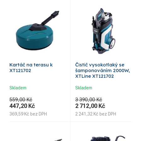
Kartáč na terasu k
Čistič vysokotlaký se
XT121702
šamponováním 2000W,
XTLine XT121702
Skladem
Skladem
559,00 Kč
3 390,00 Kč
447,20
Kč
2 712,00
Kč
369,59
Kč
bez DPH
2 241,32
Kč
bez DPH