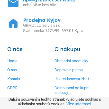
mail
nebo pište kdykoliv
home
Prodejna Kyjov
GRMOLEC servis s.r.o.,
Svatoborská 1475/99, 697 01 Kyjov
O nás
O nákupu
Home
Obchodní podmínky
O nás
Doprava a platba
Kontakt
Jak reklamovat zboží
GDPR
Odstoupení od kupní
smlouvy
Dalším používáním těchto stránek vyjadřujete souhlas s
ukládáním souborů cookies.
Více informací