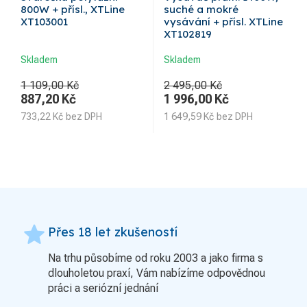
800W + přísl., XTLine
suché a mokré
XT103001
vysávání + přísl. XTLine
XT102819
Skladem
Skladem
1 109,00 Kč
2 495,00 Kč
887,20
Kč
1 996,00
Kč
733,22
Kč
bez DPH
1 649,59
Kč
bez DPH
grade
Přes 18 let zkušeností
Na trhu působíme od roku 2003 a jako firma s
dlouholetou praxí, Vám nabízíme odpovědnou
práci a seriózní jednání