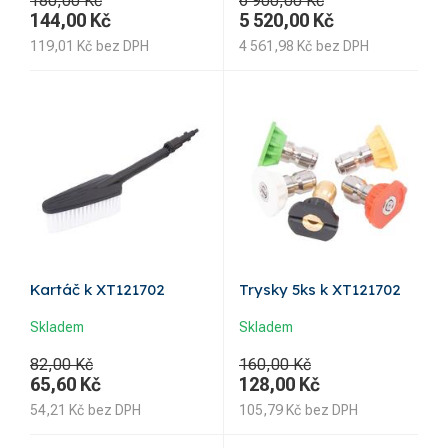
180,00 Kč
6 900,00 Kč
144,00
Kč
5 520,00
Kč
119,01
Kč
bez DPH
4 561,98
Kč
bez DPH
Kartáč k XT121702
Trysky 5ks k XT121702
Skladem
Skladem
82,00 Kč
160,00 Kč
65,60
Kč
128,00
Kč
54,21
Kč
bez DPH
105,79
Kč
bez DPH