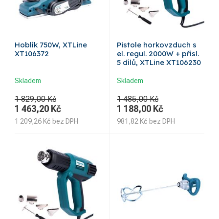
Hoblík 750W, XTLine
Pistole horkovzduch s
XT106372
el. regul. 2000W + přísl.
5 dílů, XTLine XT106230
Skladem
Skladem
1 829,00 Kč
1 485,00 Kč
1 463,20
Kč
1 188,00
Kč
1 209,26
Kč
bez DPH
981,82
Kč
bez DPH