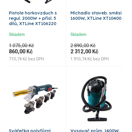
Pistole horkovzduch s
Míchadlo staveb. směsí
regul. 2000W + přísl. 5
1600W, XTLine XT10400
dílů, XTLine XT106220
Skladem
Skladem
1 075,00 Kč
2 890,00 Kč
860,00
Kč
2 312,00
Kč
710,74
Kč
bez DPH
1 910,74
Kč
bez DPH
Svářečka polyfůzní
Vysavač prům. 1400W,