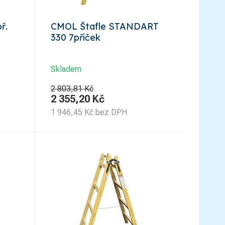
ř.
CMOL Štafle STANDART
330 7příček
Skladem
2 803,81 Kč
2 355,20
Kč
1 946,45
Kč
bez DPH