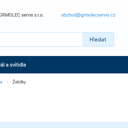
GRMOLEC servis s.r.o.
obchod@grmolecservis.cz
Hledat
l a svítidla
na
Žebříky