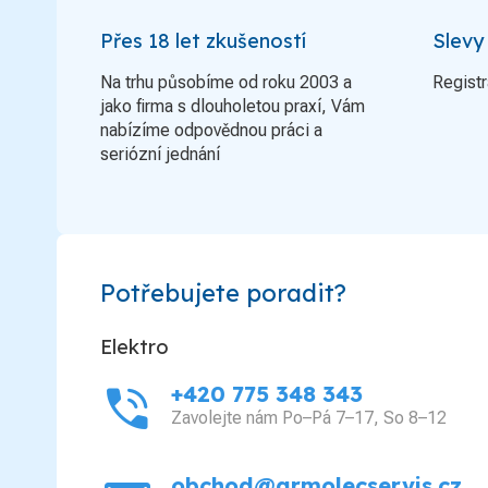
Přes 18 let zkušeností
Slevy
Na trhu působíme od roku 2003 a
Registr
jako firma s dlouholetou praxí, Vám
nabízíme odpovědnou práci a
seriózní jednání
Potřebujete poradit?
Elektro
phone_in_talk
+420 775 348 343
Zavolejte nám Po–Pá 7–17, So 8–12
obchod@grmolecservis.cz