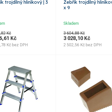
k trojdílný hliníkový | 3
Žebřík trojdílný hliníko
x 9
dem
Skladem
,82 Kč
3 604,88 Kč
6,61
Kč
3 028,10
Kč
,78
Kč
bez DPH
2 502,56
Kč
bez DPH