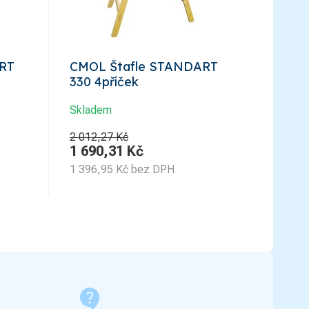
RT
CMOL Štafle STANDART
330 4příček
Skladem
2 012,27 Kč
1 690,31
Kč
1 396,95
Kč
bez DPH
contact_support