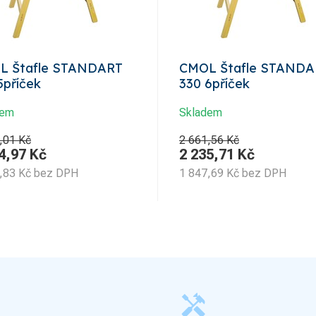
L Štafle STANDART
CMOL Štafle STANDA
5příček
330 6příček
dem
Skladem
,01 Kč
2 661,56 Kč
4,97
Kč
2 235,71
Kč
,83
Kč
bez DPH
1 847,69
Kč
bez DPH
handyman