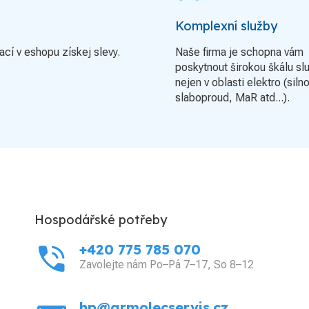
Komplexní služby
ací v eshopu získej slevy.
Naše firma je schopna vám
poskytnout širokou škálu sl
nejen v oblasti elektro (siln
slaboproud, MaR atd...).
Hospodářské potřeby
phone_in_talk
+420 775 785 070
Zavolejte nám Po–Pá 7–17, So 8–12
hp@grmolecservis.cz