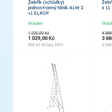
Žebřík (schůdky)
Žebří
jednostranný hlíník ALW 2
x 11
+1 ELKOP
Skladem
Skla
1 225,00 Kč
4 388
1 029,00
Kč
3 68
850,41
Kč
bez DPH
3 046