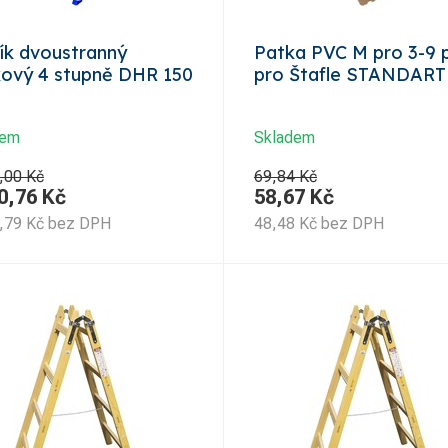
ík dvoustranný
Patka PVC M pro 3-9 p
íkový 4 stupně DHR 150
pro Štafle STANDART
dem
Skladem
,00 Kč
69,84 Kč
0,76
Kč
58,67
Kč
,79
Kč
bez DPH
48,48
Kč
bez DPH