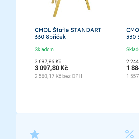
CMOL Štafle STANDART
CMO
330 8příček
330 
Skladem
Skla
3 687,86 Kč
2 244
3 097,80
Kč
1 88
2 560,17
Kč
bez DPH
1 557
grade
percent