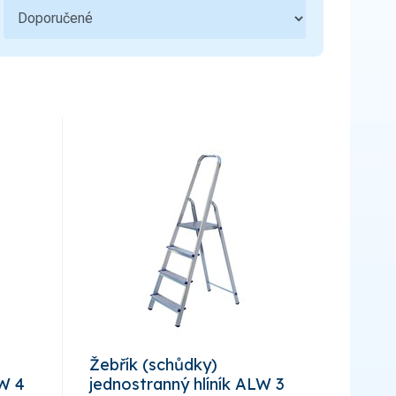
Žebřík (schůdky)
LW 4
jednostranný hlíník ALW 3