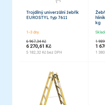
Trojdílný univerzální žebřík
Žebř
EUROSTYL typ 7611
hlin
kg
1–3 dny
Skla
6 967,34 Kč
1 989
6 270,61
Kč
1 67
5 182,32
Kč
bez DPH
1 380