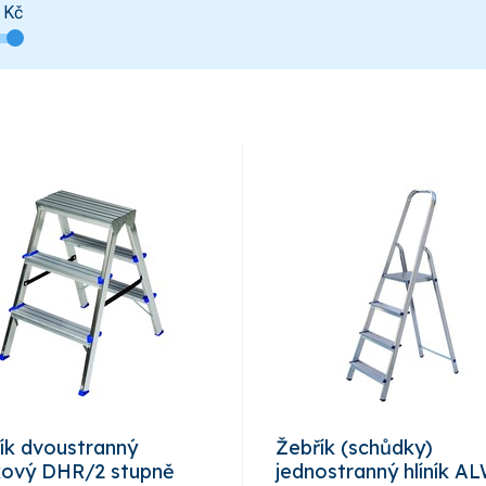
Kč
ík dvoustranný
Žebřík (schůdky)
íkový DHR/2 stupně
jednostranný hlíník A