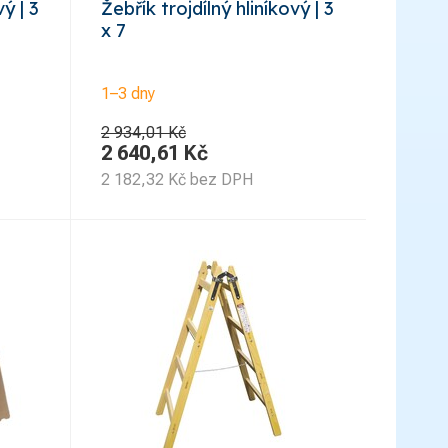
vý | 3
Žebřík trojdílný hliníkový | 3
x 7
1–3 dny
2 934,01 Kč
2 640,61
Kč
2 182,32
Kč
bez DPH