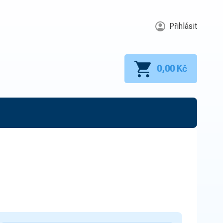
Hospodářské potřeby
GRMA.CZ S.R.O.
Přihlásit
Dům
12
KATEGORIE
Zahrada
12
Hospodářské potřeby
4
Železářství a dílna
9
0,00 Kč
Elektroinstalační materiál a svítidla
8
Pracovní děvy a ochranné pomůcky
3
INFORMACE
Home
O nás
Kontakt
GDPR