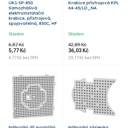
UK1-SP-850
Krabice přístrojová KPL
Samozhášivá
64-45/LD_NA
elektroinstalační
krabice, přístrojová,
spojovatelná, 850C, HF
Skladem
Skladem
6,87 Kč
42,89 Kč
5,77
Kč
36,03
Kč
4,77
Kč
bez DPH
29,77
Kč
bez DPH
Náhradní díl montážní
Náhradní záslepka