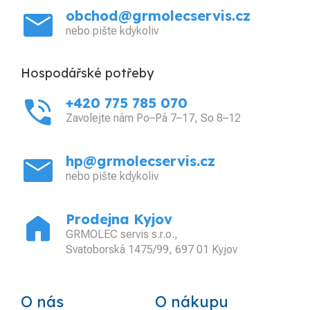
mail
obchod@grmolecservis.cz
nebo pište kdykoliv
Hospodářské potřeby
phone_in_talk
+420 775 785 070
Zavolejte nám Po–Pá 7–17, So 8–12
mail
hp@grmolecservis.cz
nebo pište kdykoliv
home
Prodejna Kyjov
GRMOLEC servis s.r.o.,
Svatoborská 1475/99, 697 01 Kyjov
O nás
O nákupu