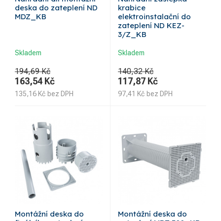
deska do zateplení ND
krabice
MDZ_KB
elektroinstalační do
zateplení ND KEZ-
3/Z_KB
Skladem
Skladem
194,69 Kč
140,32 Kč
163,54
Kč
117,87
Kč
135,16
Kč
bez DPH
97,41
Kč
bez DPH
Montážní deska do
Montážní deska do