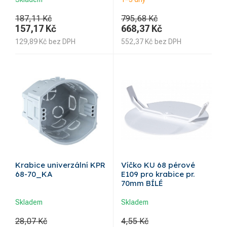
187,11 Kč
795,68 Kč
157,17
Kč
668,37
Kč
129,89
Kč
bez DPH
552,37
Kč
bez DPH
Krabice univerzální KPR
Víčko KU 68 pérové
68-70_KA
E109 pro krabice pr.
70mm BÍLÉ
Skladem
Skladem
28,07 Kč
4,55 Kč