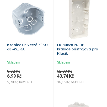
Krabice univerzální KU
LK 80x28 2R HB -
68-45_KA
krabice přístrojová pro
Klasik
Skladem
Skladem
8,32 Kč
52,07 Kč
6,99
Kč
43,74
Kč
5,78
Kč
bez DPH
36,15
Kč
bez DPH