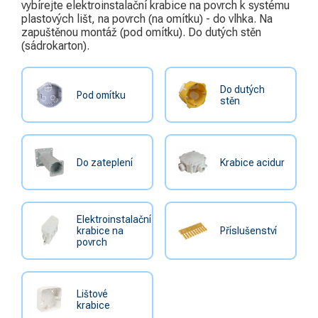
Chemie, sádra, pájky
1
vybírejte elektroinstalační krabice na povrch k systému
plastových lišt, na povrch (na omítku) - do vlhka. Na
Ovládací a signalizační
zapuštěnou montáž (pod omítku). Do dutých stěn
3
přístroje
(sádrokarton).
Bezpečnost a ochranné
1
pomůcky
Do dutých
Pod omítku
stěn
Hromosvody a uzemnění
5
Bezdrátové ovládání
Sdělovací, zabezpečovací
Do zateplení
Krabice acidur
2
technika a zvonky
Kondenzátory
Elektroinstalační
Kabelové příslušenství
7
krabice na
Příslušenství
povrch
Úložný materiál
5
Lištové
krabice