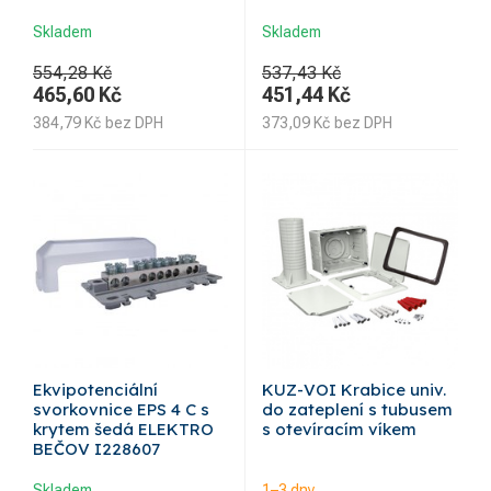
Skladem
Skladem
554,28 Kč
537,43 Kč
465,60
Kč
451,44
Kč
384,79
Kč
bez DPH
373,09
Kč
bez DPH
Ekvipotenciální
KUZ-VOI Krabice univ.
svorkovnice EPS 4 C s
do zateplení s tubusem
krytem šedá ELEKTRO
s otevíracím víkem
BEČOV I228607
Skladem
1–3 dny