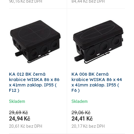
90,16
Kč
bez DPH
84,44
Kč
bez DPH
KA 012 BK černá
KA 006 BK černá
krabice WISKA 86 x 86
krabice WISKA 86 x 44
x 41mm zaklap. IP55 (
x 41mm zaklap. IP55 (
F12 )
F6 )
Skladem
Skladem
29,69 Kč
29,06 Kč
24,94
Kč
24,41
Kč
20,61
Kč
bez DPH
20,17
Kč
bez DPH