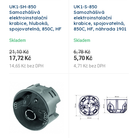
UK1-SH-850
UK1-S-850
Samozhášivá
Samozhášivá
elektroinstalační
elektroinstalační
krabice, hluboká,
krabice, spojovatelná,
spojovatelná, 850C, HF
850C, HF, náhrada 1901
Skladem
Skladem
21,10 Kč
6,78 Kč
17,72
Kč
5,70
Kč
14,65
Kč
bez DPH
4,71
Kč
bez DPH