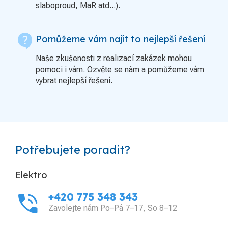
slaboproud, MaR atd...).
contact_support
Pomůžeme vám najít to nejlepší řešení
Naše zkušenosti z realizací zakázek mohou
pomoci i vám. Ozvěte se nám a pomůžeme vám
vybrat nejlepší řešení.
Potřebujete poradit?
Elektro
phone_in_talk
+420 775 348 343
Zavolejte nám Po–Pá 7–17, So 8–12