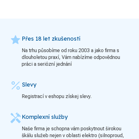
grade
Přes 18 let zkušeností
Na trhu působíme od roku 2003 a jako firma s
dlouholetou praxí, Vám nabízíme odpovědnou
práci a seriózní jednání
percent
Slevy
Registrací v eshopu získej slevy.
handyman
Komplexní služby
Naše firma je schopna vám poskytnout širokou
škálu služeb nejen v oblasti elektro (silnoproud,