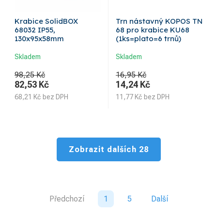
Krabice SolidBOX
Trn nástavný KOPOS TN
68032 IP55,
68 pro krabice KU68
130x95x58mm
(1ks=plato=6 trnů)
Skladem
Skladem
98,25 Kč
16,95 Kč
82,53
Kč
14,24
Kč
68,21
Kč
bez DPH
11,77
Kč
bez DPH
Zobrazit dalších 28
Předchozí
1
5
Další