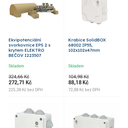
Ekvipotenciální
Krabice SolidBOX
svorkovnice EPS 2 s
68002 IP55,
krytem ELEKTRO
102x102x47mm
BEČOV I223507
Skladem
Skladem
324,66 Kč
104,98 Kč
272,71
Kč
88,18
Kč
225,38
Kč
bez DPH
72,88
Kč
bez DPH