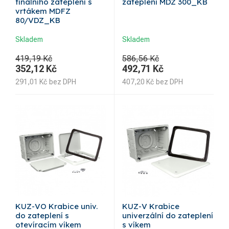
finálního zateplení s
zateplení MDZ 300_KB
vrtákem MDFZ
80/VDZ_KB
Skladem
Skladem
419,19 Kč
586,56 Kč
352,12
Kč
492,71
Kč
291,01
Kč
bez DPH
407,20
Kč
bez DPH
KUZ-VO Krabice univ.
KUZ-V Krabice
do zateplení s
univerzální do zateplení
otevíracím víkem
s víkem