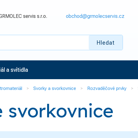
GRMOLEC servis s.r.o.
obchod@grmolecservis.cz
Hledat
l a svítidla
tromateriál
Svorky a svorkovnice
Rozvaděčové prvky
 svorkovnice