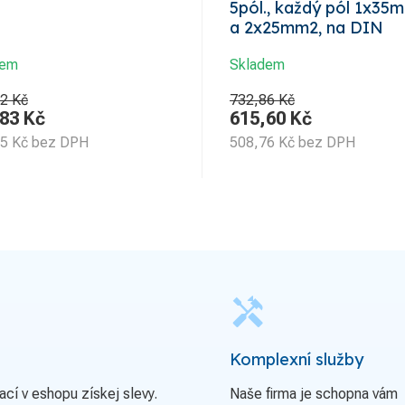
5pól., každý pól 1x35
a 2x25mm2, na DIN
dem
Skladem
2 Kč
732,86 Kč
,83
Kč
615,60
Kč
35
Kč
bez DPH
508,76
Kč
bez DPH
handyman
Komplexní služby
ací v eshopu získej slevy.
Naše firma je schopna vám