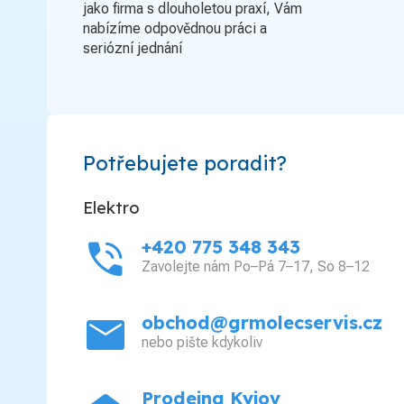
jako firma s dlouholetou praxí, Vám
nabízíme odpovědnou práci a
seriózní jednání
Potřebujete poradit?
Elektro
phone_in_talk
+420 775 348 343
Zavolejte nám Po–Pá 7–17, So 8–12
mail
obchod@grmolecservis.cz
nebo pište kdykoliv
Prodejna Kyjov