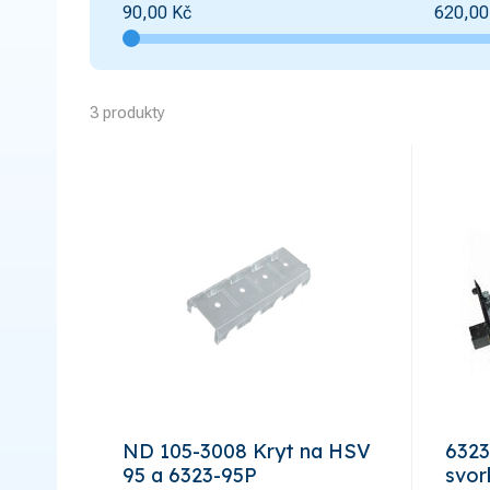
90,00
Kč
620,00
3 produkty
ND 105-3008 Kryt na HSV
6323
95 a 6323-95P
svor