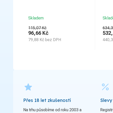
Skladem
Skla
115,07 Kč
634,3
96,66
Kč
532
79,88
Kč
bez DPH
440,
grade
percent
Přes 18 let zkušeností
Slevy
Na trhu působíme od roku 2003 a
Registr