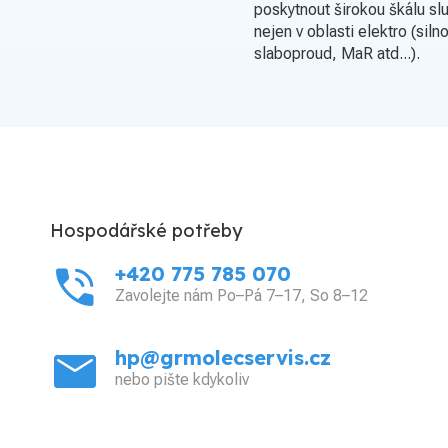
poskytnout širokou škálu sl
nejen v oblasti elektro (siln
slaboproud, MaR atd...).
Hospodářské potřeby
phone_in_talk
+420 775 785 070
Zavolejte nám Po–Pá 7–17, So 8–12
mail
hp@grmolecservis.cz
nebo pište kdykoliv