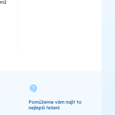
mm2
contact_support
Pomůžeme vám najít to
nejlepší řešení