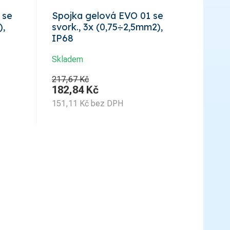
 se
Spojka gelová EVO 01 se
),
svork., 3x (0,75÷2,5mm2),
IP68
Skladem
217,67 Kč
182,84
Kč
151,11
Kč
bez DPH