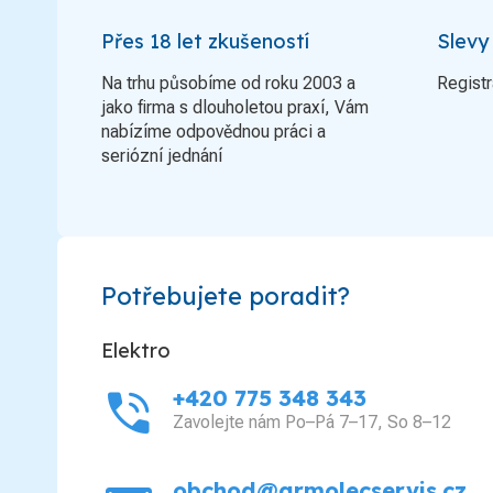
Přes 18 let zkušeností
Slevy
Na trhu působíme od roku 2003 a
Registr
jako firma s dlouholetou praxí, Vám
nabízíme odpovědnou práci a
seriózní jednání
Potřebujete poradit?
Elektro
phone_in_talk
+420 775 348 343
Zavolejte nám Po–Pá 7–17, So 8–12
obchod@grmolecservis.cz