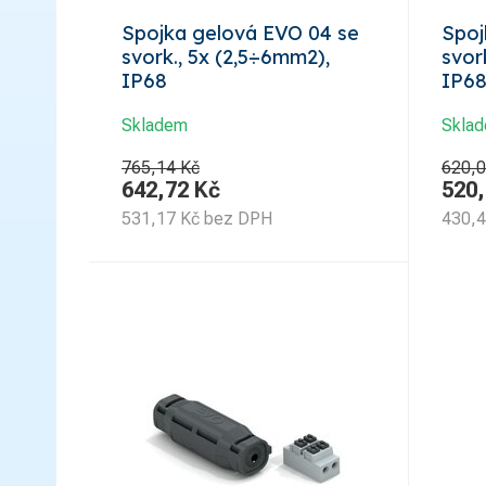
Spojka gelová EVO 04 se
Spoj
svork., 5x (2,5÷6mm2),
svor
IP68
IP6
Skladem
Skla
765,14 Kč
620,0
642,72
Kč
520
531,17
Kč
bez DPH
430,