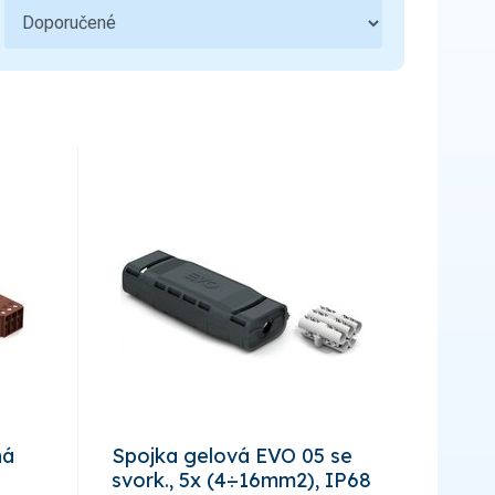
Ovládací a signalizační přístroje
3
Bezpečnost a ochranné pomůcky
1
Hromosvody a uzemnění
5
Bezdrátové ovládání
Sdělovací, zabezpečovací technika a
2
zvonky
Kondenzátory
Kabelové příslušenství
7
Úložný materiál
5
ná
Spojka gelová EVO 05 se
svork., 5x (4÷16mm2), IP68