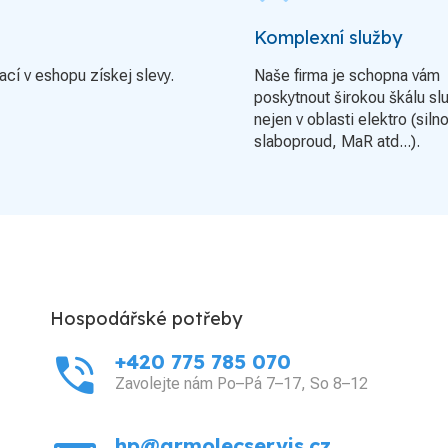
Komplexní služby
ací v eshopu získej slevy.
Naše firma je schopna vám
poskytnout širokou škálu sl
nejen v oblasti elektro (siln
slaboproud, MaR atd...).
Hospodářské potřeby
phone_in_talk
+420 775 785 070
Zavolejte nám Po–Pá 7–17, So 8–12
hp@grmolecservis.cz