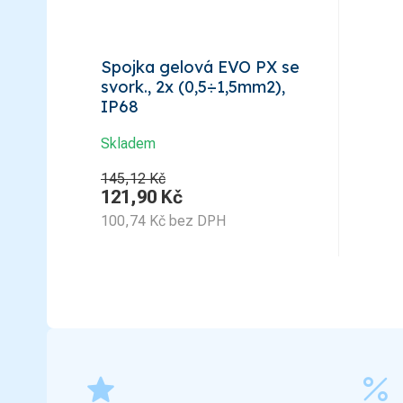
Spojka gelová EVO PX se
svork., 2x (0,5÷1,5mm2),
IP68
Skladem
145,12 Kč
121,90
Kč
100,74
Kč
bez DPH
grade
percent