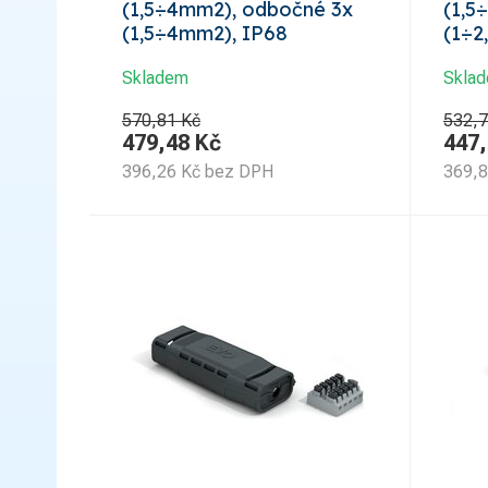
(1,5÷4mm2), odbočné 3x
(1,5
(1,5÷4mm2), IP68
(1÷2
Skladem
Skla
570,81 Kč
532,7
479,48
Kč
447
396,26
Kč
bez DPH
369,