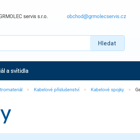
GRMOLEC servis s.r.o.
obchod@grmolecservis.cz
Hledat
l a svítidla
tromateriál
Kabelové příslušenství
Kabelové spojky
Ge
ky