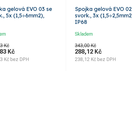
ka gelová EVO 03 se
Spojka gelová EVO 02
k., 5x (1,5÷6mm2),
svork., 3x (1,5÷2,5mm2
8
IP68
dem
Skladem
3 Kč
343,00 Kč
,83
Kč
288,12
Kč
43
Kč
bez DPH
238,12
Kč
bez DPH