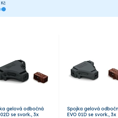
Kč
ka gelová odbočná
Spojka gelová odboč
02D se svork., 3x
EVO 01D se svork., 3x