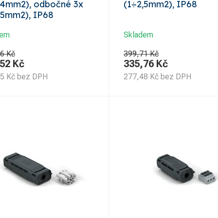
÷4mm2), odbočné 3x
(1÷2,5mm2), IP68
,5mm2), IP68
dem
Skladem
6 Kč
399,71 Kč
,52
Kč
335,76
Kč
85
Kč
bez DPH
277,48
Kč
bez DPH