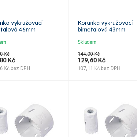
nka vykružovací
Korunka vykružovací
etalová 46mm
bimetalová 43mm
dem
Skladem
0 Kč
144,00 Kč
,80
Kč
129,60
Kč
06
Kč
bez DPH
107,11
Kč
bez DPH