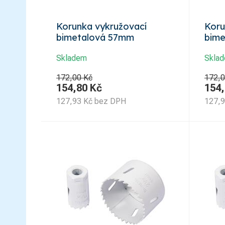
Korunka vykružovací
Koru
bimetalová 57mm
bim
Skladem
Skla
172,00 Kč
172,0
154,80
Kč
154
127,93
Kč
bez DPH
127,