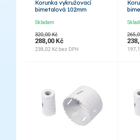
Korunka vykružovací
Koru
bimetalová 102mm
bim
Skladem
Skla
320,00 Kč
265,0
288,00
Kč
238
238,02
Kč
bez DPH
197,