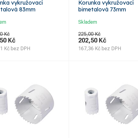
nka vykružovací
Korunka vykružovací
etalová 83mm
bimetalová 73mm
dem
Skladem
0 Kč
225,00 Kč
,50
Kč
202,50
Kč
11
Kč
bez DPH
167,36
Kč
bez DPH