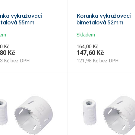
nka vykružovací
Korunka vykružovací
etalová 55mm
bimetalová 52mm
dem
Skladem
0 Kč
164,00 Kč
,80
Kč
147,60
Kč
93
Kč
bez DPH
121,98
Kč
bez DPH