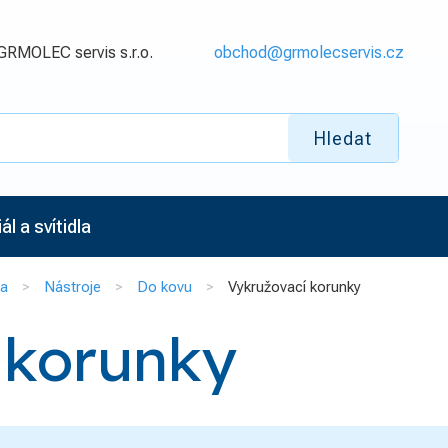
GRMOLEC servis s.r.o.
obchod@grmolecservis.cz
Hledat
l a svítidla
na
Nástroje
Do kovu
Vykružovací korunky
 korunky