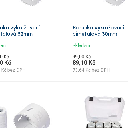
nka vykružovací
Korunka vykružovací
etalová 32mm
bimetalová 30mm
dem
Skladem
0 Kč
99,00 Kč
0
Kč
89,10
Kč
Kč
bez DPH
73,64
Kč
bez DPH