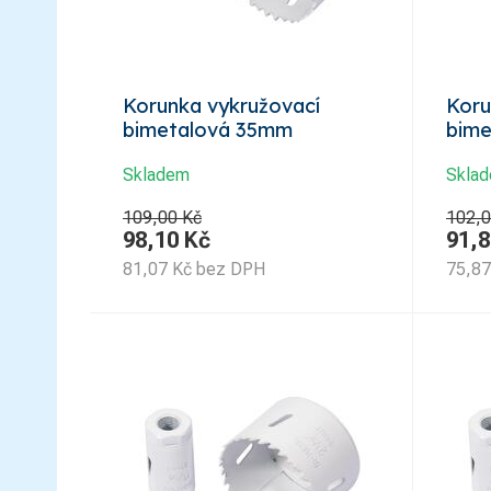
Korunka vykružovací
Koru
bimetalová 35mm
bim
Skladem
Skla
109,00 Kč
102,0
98,10
Kč
91,8
81,07
Kč
bez DPH
75,87