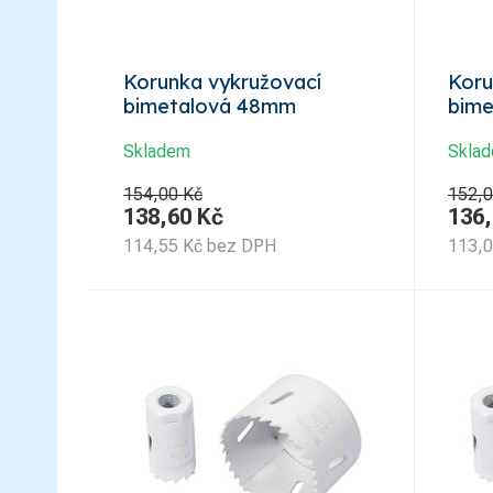
Korunka vykružovací
Koru
bimetalová 48mm
bim
Skladem
Skla
154,00 Kč
152,0
138,60
Kč
136
114,55
Kč
bez DPH
113,