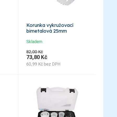
Korunka vykružovací
bimetalová 25mm
Skladem
82,00 Kč
73,80
Kč
60,99
Kč
bez DPH