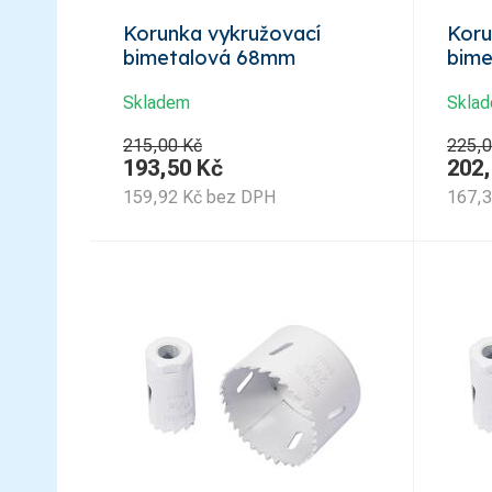
Korunka vykružovací
Koru
bimetalová 68mm
bim
Skladem
Skla
215,00 Kč
225,0
193,50
Kč
202
159,92
Kč
bez DPH
167,