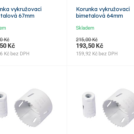
nka vykružovací
Korunka vykružovací
etalová 67mm
bimetalová 64mm
dem
Skladem
0 Kč
215,00 Kč
,50
Kč
193,50
Kč
36
Kč
bez DPH
159,92
Kč
bez DPH