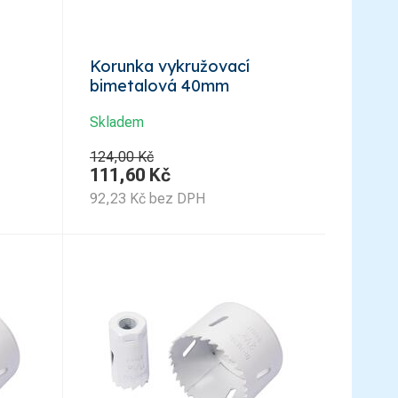
Korunka vykružovací
bimetalová 40mm
Skladem
124,00 Kč
111,60
Kč
92,23
Kč
bez DPH