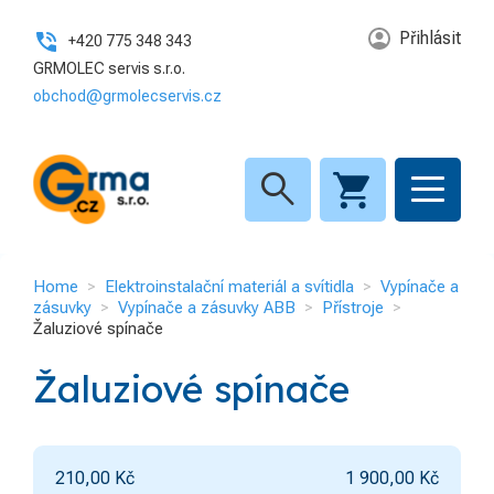
Přihlásit
+420 775 348 343
GRMOLEC servis s.r.o.
obchod@grmolecservis.cz
search
Home
Elektroinstalační materiál a svítidla
Vypínače a
zásuvky
Vypínače a zásuvky ABB
Přístroje
Žaluziové spínače
Žaluziové spínače
210,00
Kč
1 900,00
Kč