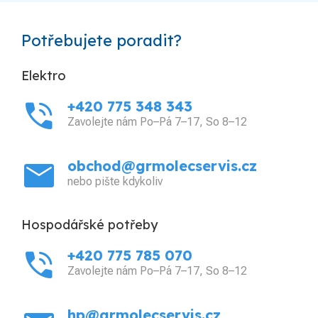
Potřebujete poradit?
Elektro
phone_in_talk
+420 775 348 343
Zavolejte nám Po–Pá 7–17, So 8–12
mail
obchod@grmolecservis.cz
nebo pište kdykoliv
Hospodářské potřeby
phone_in_talk
+420 775 785 070
Zavolejte nám Po–Pá 7–17, So 8–12
hp@grmolecservis.cz