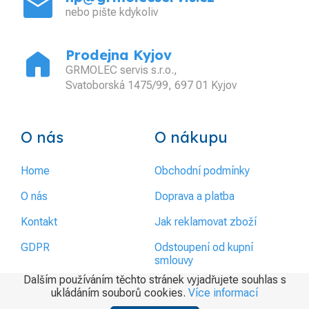
mail
nebo pište kdykoliv
home
Prodejna Kyjov
GRMOLEC servis s.r.o.,
Svatoborská 1475/99, 697 01 Kyjov
O nás
O nákupu
Home
Obchodní podmínky
O nás
Doprava a platba
Kontakt
Jak reklamovat zboží
GDPR
Odstoupení od kupní
smlouvy
Dalším používáním těchto stránek vyjadřujete souhlas s
ukládáním souborů cookies.
Více informací