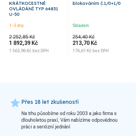
KRÁTKOCESTNÉ
blokováním č.1/0+1/0
OVLÁDÁNÍ TYP 64831
U-50
1–3 dny
Skladem
2 252,85 Kč
254,40 Kč
1 892,39
Kč
213,70
Kč
1 563,96
Kč
bez DPH
176,61
Kč
bez DPH
grade
Přes 18 let zkušeností
Na trhu působíme od roku 2003 a jako firma s
dlouholetou praxí, Vám nabízíme odpovědnou
práci a seriózní jednání