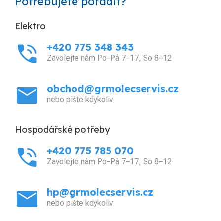
Potřebujete poradit?
Elektro
phone_in_talk
+420 775 348 343
Zavolejte nám Po–Pá 7–17, So 8–12
mail
obchod@grmolecservis.cz
nebo pište kdykoliv
Hospodářské potřeby
phone_in_talk
+420 775 785 070
Zavolejte nám Po–Pá 7–17, So 8–12
mail
hp@grmolecservis.cz
nebo pište kdykoliv