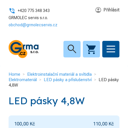
Přihlásit
+420 775 348 343
GRMOLEC servis s.r.o.
obchod@grmolecservis.cz
search
Home
Elektroinstalační materiál a svítidla
Elektromateriál
LED pásky a příslušenství
LED pásky
4,8W
LED pásky 4,8W
100,00
Kč
110,00
Kč