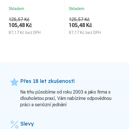
Skladem
Skladem
125,57 Kč
125,57 Kč
105,48
Kč
105,48
Kč
87,17
Kč
bez DPH
87,17
Kč
bez DPH
grade
Přes 18 let zkušeností
Na trhu působíme od roku 2003 a jako firma s
dlouholetou praxí, Vám nabízíme odpovědnou
práci a seriózní jednání
percent
Slevy