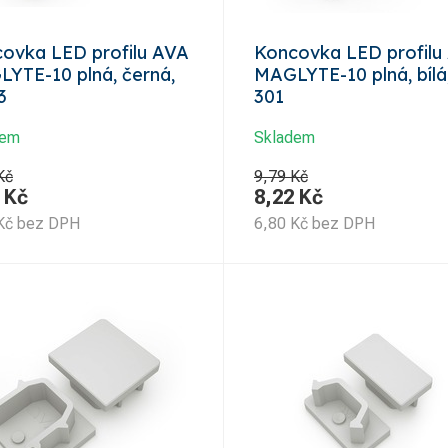
ovka LED profilu AVA
Koncovka LED profilu
YTE-10 plná, černá,
MAGLYTE-10 plná, bílá,
3
301
dem
Skladem
Kč
9,79 Kč
Kč
8,22
Kč
Kč
bez DPH
6,80
Kč
bez DPH