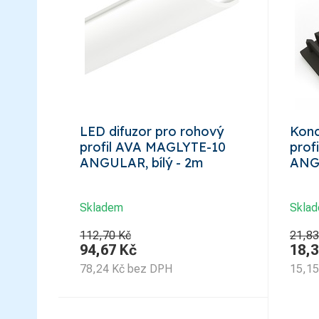
LED difuzor pro rohový
Kon
profil AVA MAGLYTE-10
prof
ANGULAR, bílý - 2m
ANGU
Skladem
Skla
112,70 Kč
21,83
94,67
Kč
18,3
78,24
Kč
bez DPH
15,15