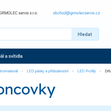
GRMOLEC servis s.r.o.
obchod@grmolecservis.cz
Hledat
l a svítidla
tromateriál
LED pásky a příslušenství
LED Profily
Dif
koncovky