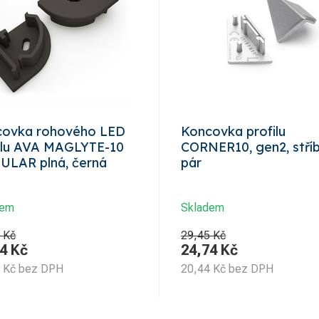
covka rohového LED
Koncovka profilu
ilu AVA MAGLYTE-10
CORNER10, gen2, stříb
LAR plná, černá
pár
dem
Skladem
 Kč
29,45 Kč
4
Kč
24,74
Kč
Kč
bez DPH
20,44
Kč
bez DPH