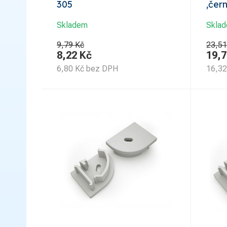
305
,čer
Skladem
Skla
9,79 Kč
23,51
8,22
Kč
19,7
6,80
Kč
bez DPH
16,32