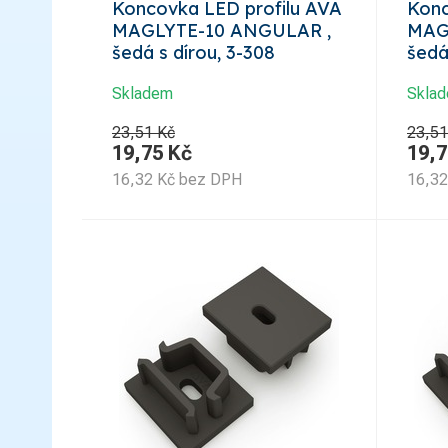
Koncovka LED profilu AVA
Konc
MAGLYTE-10 ANGULAR ,
MAG
šedá s dírou, 3-308
šedá
Skladem
Skla
23,51 Kč
23,51
19,75
Kč
19,7
16,32
Kč
bez DPH
16,32