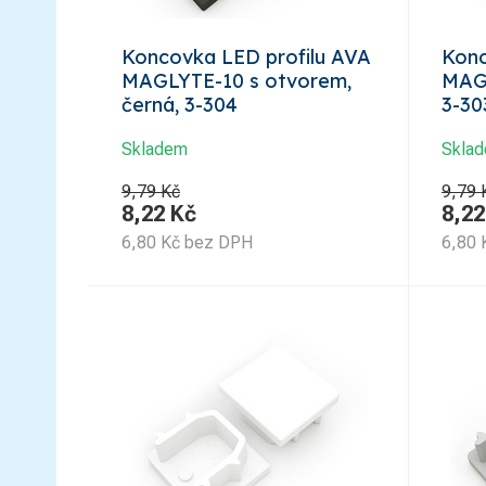
Koncovka LED profilu AVA
Konc
MAGLYTE-10 s otvorem,
MAGL
černá, 3-304
3-30
Skladem
Skla
9,79 Kč
9,79 
8,22
Kč
8,22
6,80
Kč
bez DPH
6,80