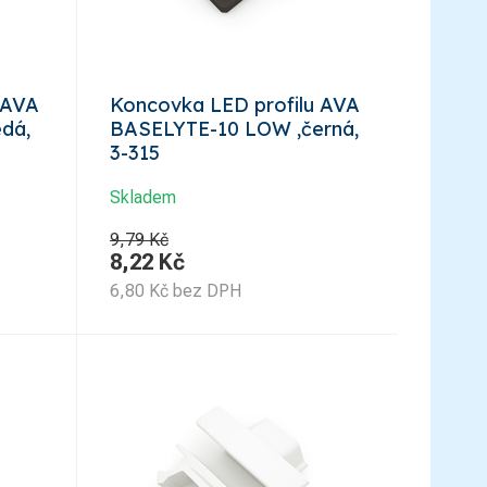
 AVA
Koncovka LED profilu AVA
dá,
BASELYTE-10 LOW ,černá,
3-315
Skladem
9,79 Kč
8,22
Kč
6,80
Kč
bez DPH