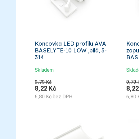
Koncovka LED profilu AVA
Kon
BASELYTE-10 LOW ,bílá, 3-
zapu
314
BAS
Skladem
Skla
9,79 Kč
9,79 
8,22
Kč
8,22
6,80
Kč
bez DPH
6,80