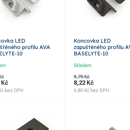
covka LED
Koncovka LED
štěného profilu AVA
zapuštěného profilu 
ELYTE-10
BASELYTE-10
dem
Skladem
Kč
9,79 Kč
Kč
8,22
Kč
Kč
bez DPH
6,80
Kč
bez DPH