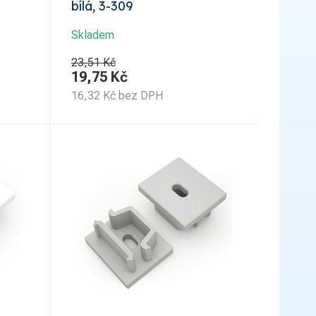
bílá, 3-309
Skladem
23,51 Kč
19,75
Kč
16,32
Kč
bez DPH