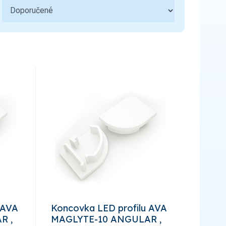
Ovládací a signalizační přístroje
3
Bezpečnost a ochranné pomůcky
1
Hromosvody a uzemnění
5
Bezdrátové ovládání
Sdělovací, zabezpečovací technika a
2
zvonky
Kondenzátory
Kabelové příslušenství
7
Úložný materiál
5
 AVA
Koncovka LED profilu AVA
R ,
MAGLYTE-10 ANGULAR ,