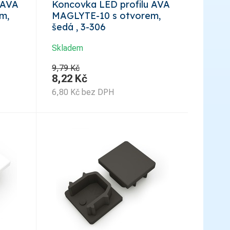
 AVA
Koncovka LED profilu AVA
m,
MAGLYTE-10 s otvorem,
šedá , 3-306
Skladem
9,79 Kč
8,22
Kč
6,80
Kč
bez DPH