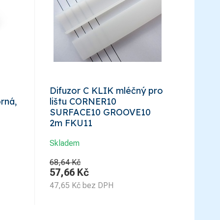
Difuzor C KLIK mléčný pro
rná,
lištu CORNER10
SURFACE10 GROOVE10
2m FKU11
Skladem
68,64 Kč
57,66
Kč
47,65
Kč
bez DPH