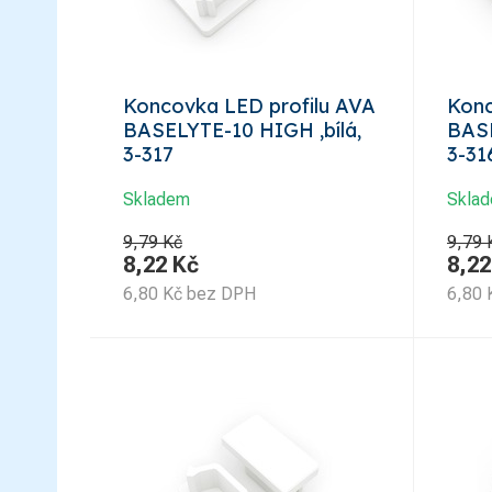
Koncovka LED profilu AVA
Konc
BASELYTE-10 HIGH ,bílá,
BASE
3-317
3-31
Skladem
Skla
9,79 Kč
9,79 
8,22
Kč
8,22
6,80
Kč
bez DPH
6,80