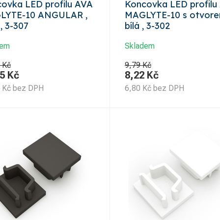
ovka LED profilu AVA
Koncovka LED profilu
LYTE-10 ANGULAR ,
MAGLYTE-10 s otvore
, 3-307
bílá , 3-302
dem
Skladem
 Kč
9,79 Kč
5
Kč
8,22
Kč
Kč
bez DPH
6,80
Kč
bez DPH