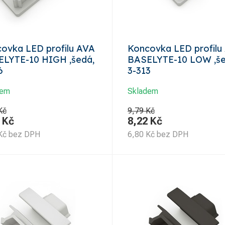
ovka LED profilu AVA
Koncovka LED profilu
LYTE-10 HIGH ,šedá,
BASELYTE-10 LOW ,še
6
3-313
dem
Skladem
Kč
9,79 Kč
Kč
8,22
Kč
Kč
bez DPH
6,80
Kč
bez DPH