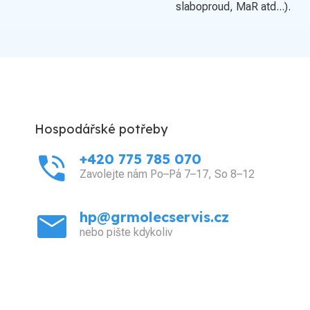
slaboproud, MaR atd...).
Hospodářské potřeby
phone_in_talk
+420 775 785 070
Zavolejte nám Po–Pá 7–17, So 8–12
mail
hp@grmolecservis.cz
nebo pište kdykoliv