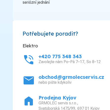
seriózní jednání
Potřebujete poradit?
Elektro
phone_in_talk
+420 775 348 343
Zavolejte nám Po–Pá 7–17, So 8–12
mail
obchod@grmolecservis.cz
nebo pište kdykoliv
home
Prodejna Kyjov
GRMOLEC servis s.r.o.,
Svatoborská 1475/99, 697 01 Kyjov