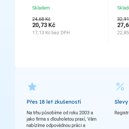
Skladem
Skla
24,68 Kč
32,91
20,73
Kč
27,6
17,13
Kč
bez DPH
22,85
grade
percent
Přes 18 let zkušeností
Slevy
Na trhu působíme od roku 2003 a
Registr
jako firma s dlouholetou praxí, Vám
nabízíme odpovědnou práci a