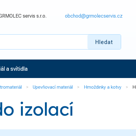
GRMOLEC servis s.r.o.
obchod@grmolecservis.cz
Hledat
l a svítidla
tromateriál
Upevňovací materiál
Hmoždinky a kotvy
H
 izolací