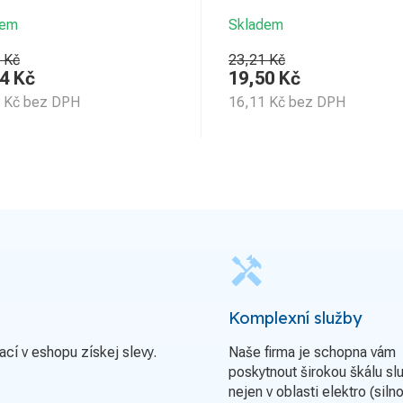
dem
Skladem
 Kč
23,21 Kč
4
Kč
19,50
Kč
Kč
bez DPH
16,11
Kč
bez DPH
handyman
Komplexní služby
ací v eshopu získej slevy.
Naše firma je schopna vám
poskytnout širokou škálu sl
nejen v oblasti elektro (siln