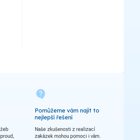
contact_support
Pomůžeme vám najít to
nejlepší řešení
užeb
Naše zkušenosti z realizací
oproud,
zakázek mohou pomoci i vám.