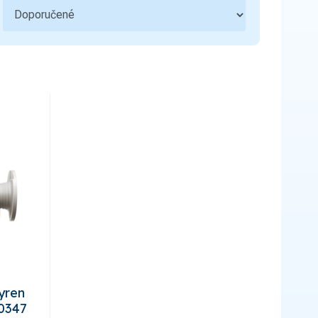
yren
0347