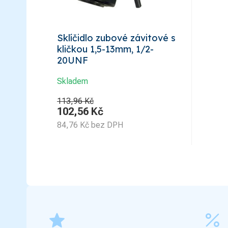
Sklíčidlo zubové závitové s
kličkou 1,5-13mm, 1/2-
20UNF
Skladem
113,96 Kč
102,56
Kč
84,76
Kč
bez DPH
grade
percent