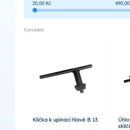
20,00
Kč
490,00
9 produktů
Klička k upínací hlavě B 13
Úhlo
sklí