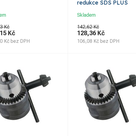
redukce SDS PLUS
dem
Skladem
3 Kč
142,62 Kč
,15
Kč
128,36
Kč
30
Kč
bez DPH
106,08
Kč
bez DPH