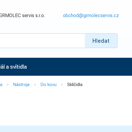
GRMOLEC servis s.r.o.
obchod@grmolecservis.cz
Hledat
l a svítidla
na
Nástroje
Do kovu
Sklíčidla