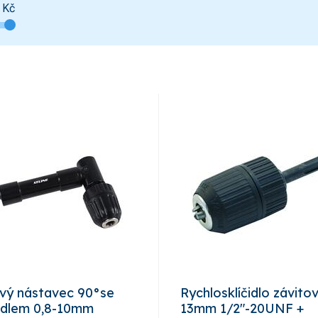
Kč
vý nástavec 90°se
Rychlosklíčidlo závito
čidlem 0,8-10mm
13mm 1/2"-20UNF +