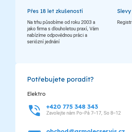
Přes 18 let zkušeností
Slevy
Na trhu působíme od roku 2003 a
Registr
jako firma s dlouholetou praxí, Vám
nabízíme odpovědnou práci a
seriózní jednání
Potřebujete poradit?
Elektro
phone_in_talk
+420 775 348 343
Zavolejte nám Po–Pá 7–17, So 8–12
obchod@grmolecservis.cz