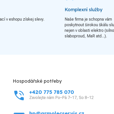
Komplexní služby
ací v eshopu získej slevy.
Naše firma je schopna vám
poskytnout širokou škálu sl
nejen v oblasti elektro (siln
slaboproud, MaR atd...).
Hospodářské potřeby
phone_in_talk
+420 775 785 070
Zavolejte nám Po–Pá 7–17, So 8–12
hp@grmolecservis.cz