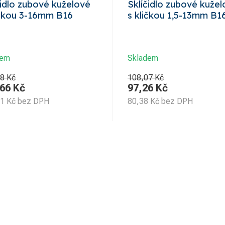
čidlo zubové kuželové
Sklíčidlo zubové kuže
ičkou 3-16mm B16
s kličkou 1,5-13mm B1
dem
Skladem
8 Kč
108,07 Kč
,66
Kč
97,26
Kč
61
Kč
bez DPH
80,38
Kč
bez DPH