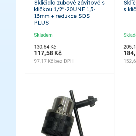
Sklíčidlo zubové závitové s
Sklí
kličkou 1/2"-20UNF 1,5-
s kl
13mm + redukce SDS
PLUS
Skladem
Skla
130,64 Kč
205,1
117,58
Kč
184
97,17
Kč
bez DPH
152,