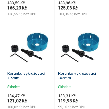
183,59 Kč
138,96 Kč
165,23
Kč
125,06
Kč
136,55
Kč
bez DPH
103,36
Kč
bez DPH
Korunka vykružovací
Korunka vykružovací
115mm
102mm
Skladem
Skladem
134,47 Kč
133,31 Kč
121,02
Kč
119,98
Kč
100,02
Kč
bez DPH
99,16
Kč
bez DPH