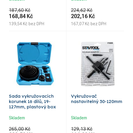
187,60 Kč
224,62 Kč
168,84
Kč
202,16
Kč
139,54
Kč
bez DPH
167,07
Kč
bez DPH
Sada vykružovacích
Vykružovač
korunek 16 dílů, 19-
nastavitelný 30-120mm
127mm, plastový box
Skladem
Skladem
265,00 Kč
129,13 Kč