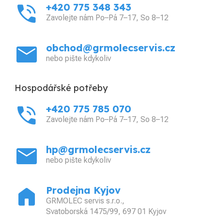
phone_in_talk
+420 775 348 343
Zavolejte nám Po–Pá 7–17, So 8–12
mail
obchod@grmolecservis.cz
nebo pište kdykoliv
Hospodářské potřeby
phone_in_talk
+420 775 785 070
Zavolejte nám Po–Pá 7–17, So 8–12
mail
hp@grmolecservis.cz
nebo pište kdykoliv
home
Prodejna Kyjov
GRMOLEC servis s.r.o.,
Svatoborská 1475/99, 697 01 Kyjov