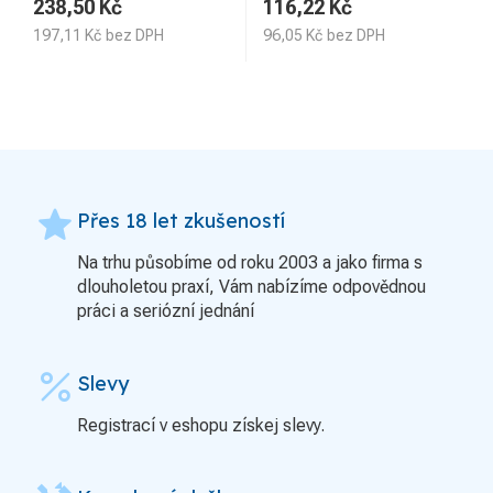
238,50
Kč
116,22
Kč
197,11
Kč
bez DPH
96,05
Kč
bez DPH
grade
Přes 18 let zkušeností
Na trhu působíme od roku 2003 a jako firma s
dlouholetou praxí, Vám nabízíme odpovědnou
práci a seriózní jednání
percent
Slevy
Registrací v eshopu získej slevy.