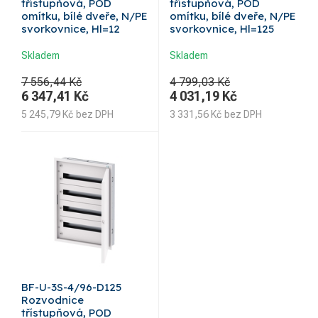
třístupňová, POD
třístupňová, POD
omítku, bílé dveře, N/PE
omítku, bílé dveře, N/PE
svorkovnice, Hl=12
svorkovnice, Hl=125
Skladem
Skladem
7 556,44 Kč
4 799,03 Kč
6 347,41
Kč
4 031,19
Kč
5 245,79
Kč
bez DPH
3 331,56
Kč
bez DPH
BF-U-3S-4/96-D125
Rozvodnice
třístupňová, POD