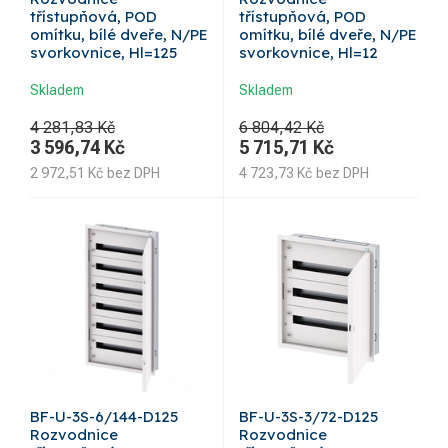
třístupňová, POD
třístupňová, POD
omítku, bílé dveře, N/PE
omítku, bílé dveře, N/PE
svorkovnice, Hl=125
svorkovnice, Hl=12
Skladem
Skladem
4 281,83 Kč
6 804,42 Kč
3 596,74
Kč
5 715,71
Kč
2 972,51
Kč
bez DPH
4 723,73
Kč
bez DPH
BF-U-3S-6/144-D125
BF-U-3S-3/72-D125
Rozvodnice
Rozvodnice