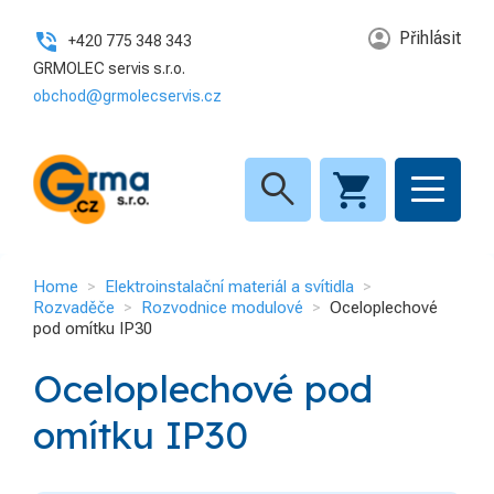
Přihlásit
+420 775 348 343
GRMOLEC servis s.r.o.
obchod@grmolecservis.cz
search
Home
Elektroinstalační materiál a svítidla
Rozvaděče
Rozvodnice modulové
Oceloplechové
pod omítku IP30
Oceloplechové pod
omítku IP30