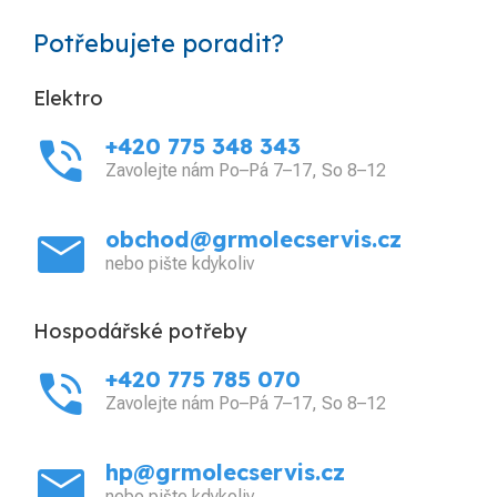
Potřebujete poradit?
Elektro
phone_in_talk
+420 775 348 343
Zavolejte nám Po–Pá 7–17, So 8–12
mail
obchod@grmolecservis.cz
nebo pište kdykoliv
Hospodářské potřeby
phone_in_talk
+420 775 785 070
Zavolejte nám Po–Pá 7–17, So 8–12
mail
hp@grmolecservis.cz
nebo pište kdykoliv