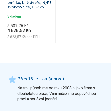
omítku, bílé dveře, N/PE
svorkovnice, Hl=125
Skladem
5 507,76 Kč
4 626,52
Kč
3 823,57
Kč
bez DPH
grade
Přes 18 let zkušeností
Na trhu působíme od roku 2003 a jako firma s
dlouholetou praxí, Vám nabízíme odpovědnou
práci a seriózní jednání