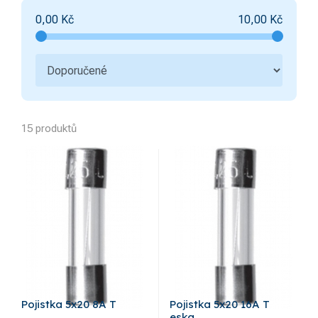
Spínací hodiny
0,00
Kč
10,00
Kč
Stykače a příslušenství
3
Elektroměry
15 produktů
Pojistka 5x20 8A T
Pojistka 5x20 16A T
eska