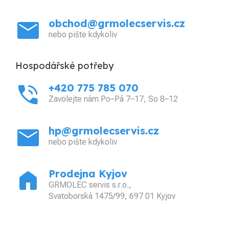
mail
obchod@grmolecservis.cz
nebo pište kdykoliv
Hospodářské potřeby
phone_in_talk
+420 775 785 070
Zavolejte nám Po–Pá 7–17, So 8–12
mail
hp@grmolecservis.cz
nebo pište kdykoliv
home
Prodejna Kyjov
GRMOLEC servis s.r.o.,
Svatoborská 1475/99, 697 01 Kyjov