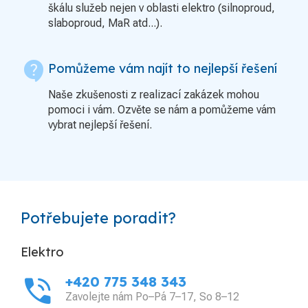
škálu služeb nejen v oblasti elektro (silnoproud,
slaboproud, MaR atd...).
contact_support
Pomůžeme vám najít to nejlepší řešení
Naše zkušenosti z realizací zakázek mohou
pomoci i vám. Ozvěte se nám a pomůžeme vám
vybrat nejlepší řešení.
Potřebujete poradit?
Elektro
phone_in_talk
+420 775 348 343
Zavolejte nám Po–Pá 7–17, So 8–12