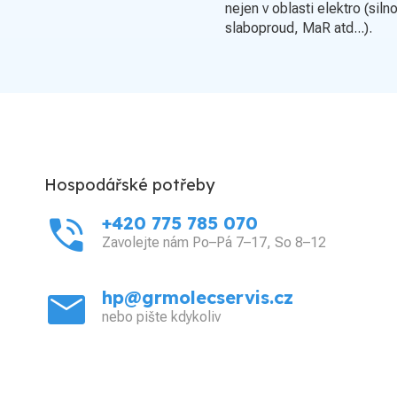
nejen v oblasti elektro (siln
slaboproud, MaR atd...).
Hospodářské potřeby
phone_in_talk
+420 775 785 070
Zavolejte nám Po–Pá 7–17, So 8–12
mail
hp@grmolecservis.cz
nebo pište kdykoliv