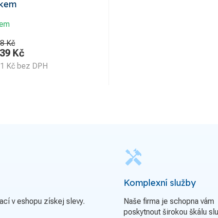
ákem
dem
8 Kč
,39
Kč
51
Kč
bez DPH
handyman
Komplexní služby
ací v eshopu získej slevy.
Naše firma je schopna vám
poskytnout širokou škálu sl