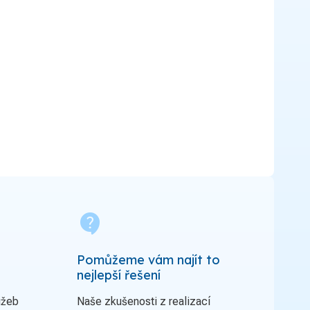
contact_support
Pomůžeme vám najít to
nejlepší řešení
užeb
Naše zkušenosti z realizací