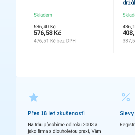
drž
Skladem
Skla
686,40 Kč
486,1
576,58
Kč
408
476,51
Kč
bez DPH
337,
grade
percent
Přes 18 let zkušeností
Slevy
Na trhu působíme od roku 2003 a
Registr
jako firma s dlouholetou praxí, Vám