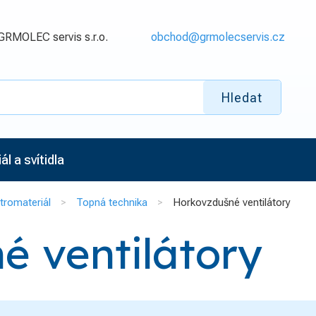
GRMOLEC servis s.r.o.
obchod@grmolecservis.cz
Hledat
l a svítidla
tromateriál
Topná technika
Horkovzdušné ventilátory
é ventilátory