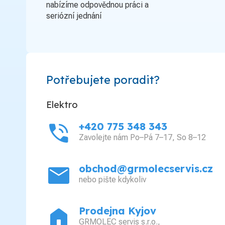
nabízíme odpovědnou práci a
seriózní jednání
Potřebujete poradit?
Elektro
phone_in_talk
+420 775 348 343
Zavolejte nám Po–Pá 7–17, So 8–12
mail
obchod@grmolecservis.cz
nebo pište kdykoliv
home
Prodejna Kyjov
GRMOLEC servis s.r.o.,