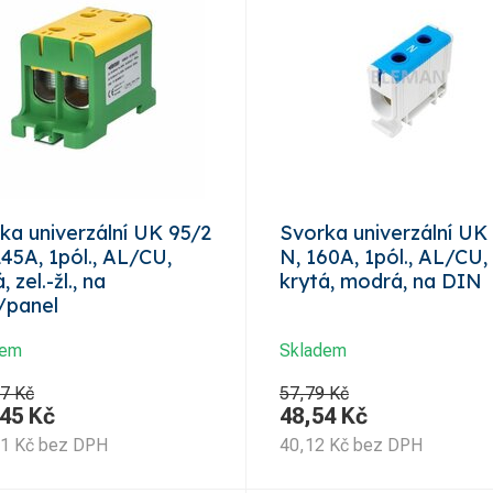
ka univerzální UK 95/2
Svorka univerzální UK
245A, 1pól., AL/CU,
N, 160A, 1pól., AL/CU,
, zel.-žl., na
krytá, modrá, na DIN
/panel
dem
Skladem
7 Kč
57,79 Kč
,45
Kč
48,54
Kč
91
Kč
bez DPH
40,12
Kč
bez DPH