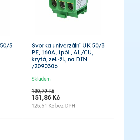
 50/3
Svorka univerzální UK 50/3
PE, 160A, 1pól., AL/CU,
krytá, zel.-žl., na DIN
/2090306
Skladem
180,79 Kč
151,86
Kč
125,51
Kč
bez DPH