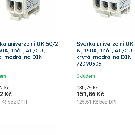
ka univerzální UK 50/2
Svorka univerzální UK
60A, 1pól., AL/CU,
N, 160A, 1pól., AL/CU,
á, modrá, na DIN
krytá, modrá, na DIN
/2090305
dem
Skladem
2 Kč
180,79 Kč
2
Kč
151,86
Kč
Kč
bez DPH
125,51
Kč
bez DPH