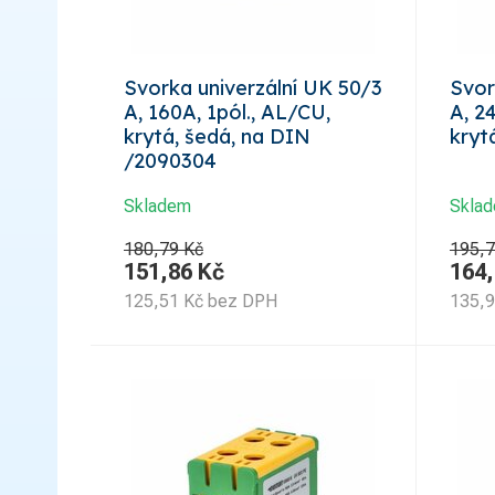
Svorka univerzální UK 50/3
Svor
A, 160A, 1pól., AL/CU,
A, 2
krytá, šedá, na DIN
kryt
/2090304
Skladem
Skla
180,79 Kč
195,7
151,86
Kč
164
125,51
Kč
bez DPH
135,