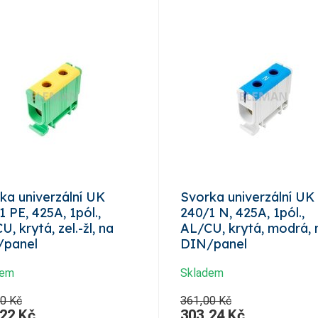
ka univerzální UK
Svorka univerzální UK
1 PE, 425A, 1pól.,
240/1 N, 425A, 1pól.,
, krytá, zel.-žl, na
AL/CU, krytá, modrá, 
/panel
DIN/panel
dem
Skladem
0 Kč
361,00 Kč
,22
Kč
303,24
Kč