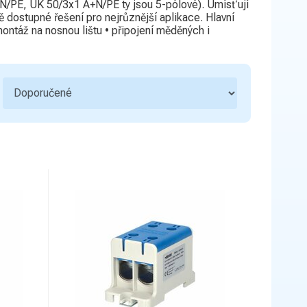
Ovládací a signalizační přístroje
3
N/PE, UK 50/3x1 A+N/PE ty jsou 5-pólové). Umísťují
ě dostupné řešení pro nejrůznější aplikace. Hlavní
Bezpečnost a ochranné pomůcky
1
ontáž na nosnou lištu • připojení měděných i
Hromosvody a uzemnění
5
Bezdrátové ovládání
Sdělovací, zabezpečovací technika a
2
zvonky
Kondenzátory
Kabelové příslušenství
7
Úložný materiál
5