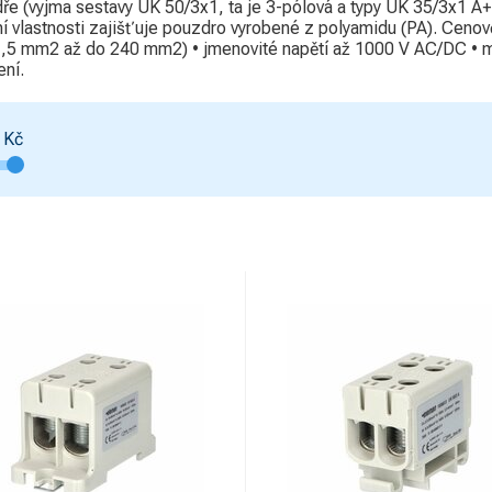
e (vyjma sestavy UK 50/3x1, ta je 3-pólová a typy UK 35/3x1 A+
ní vlastnosti zajišťuje pouzdro vyrobené z polyamidu (PA). Cenov
od 1,5 mm2 až do 240 mm2) • jmenovité napětí až 1000 V AC/DC • m
ení.
Kč