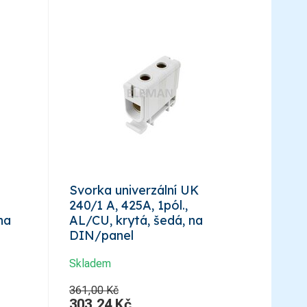
Svorka univerzální UK
240/1 A, 425A, 1pól.,
na
AL/CU, krytá, šedá, na
DIN/panel
Skladem
361,00 Kč
303,24
Kč