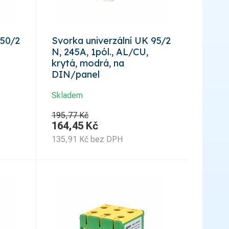
 50/2
Svorka univerzální UK 95/2
N, 245A, 1pól., AL/CU,
krytá, modrá, na
DIN/panel
Skladem
195,77 Kč
164,45
Kč
135,91
Kč
bez DPH