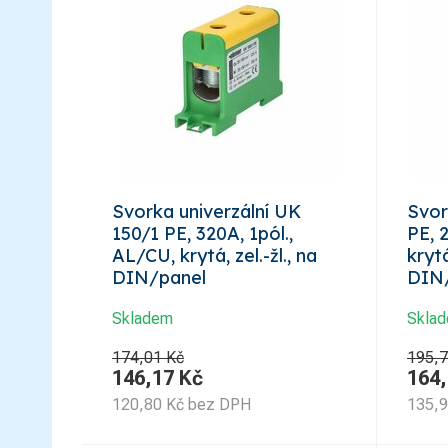
Svorka univerzální UK
Svor
150/1 PE, 320A, 1pól.,
PE, 
AL/CU, krytá, zel.-žl., na
krytá
DIN/panel
DIN
Skladem
Skla
174,01 Kč
195,7
146,17
Kč
164
120,80
Kč
bez DPH
135,