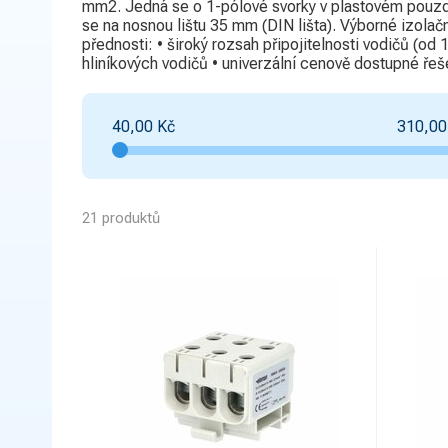
mm2. Jedná se o 1-pólové svorky v plastovém pouzdř
se na nosnou lištu 35 mm (DIN lišta). Výborné izolač
přednosti: • široký rozsah připojitelnosti vodičů (
hliníkových vodičů • univerzální cenově dostupné řeš
40,00
Kč
310,00
21 produktů