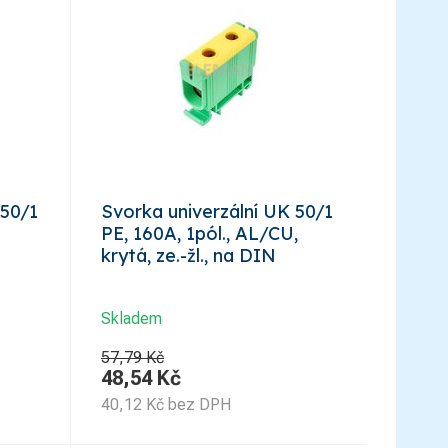
 50/1
Svorka univerzální UK 50/1
PE, 160A, 1pól., AL/CU,
krytá, ze.-žl., na DIN
Skladem
57,79 Kč
48,54
Kč
40,12
Kč
bez DPH