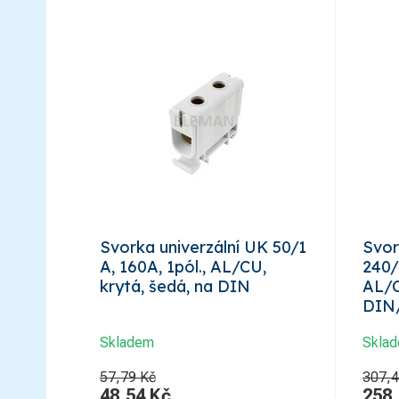
Svorka univerzální UK 50/1
Svor
A, 160A, 1pól., AL/CU,
240/
krytá, šedá, na DIN
AL/CU
DIN
Skladem
Skla
57,79 Kč
307,4
48,54
Kč
258