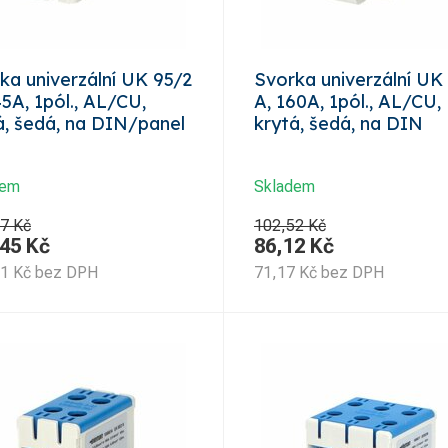
ka univerzální UK 95/2
Svorka univerzální UK
45A, 1pól., AL/CU,
A, 160A, 1pól., AL/CU,
á, šedá, na DIN/panel
krytá, šedá, na DIN
dem
Skladem
7 Kč
102,52 Kč
,45
Kč
86,12
Kč
91
Kč
bez DPH
71,17
Kč
bez DPH