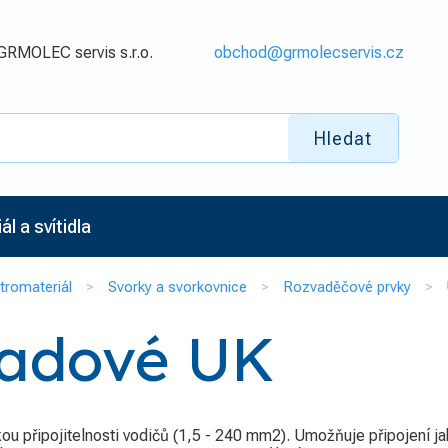
GRMOLEC servis s.r.o.
obchod@grmolecservis.cz
Hledat
l a svítidla
tromateriál
Svorky a svorkovnice
Rozvaděčové prvky
 řadové UK
kou připojitelnosti vodičů (1,5 - 240 mm2). Umožňuje připojení j