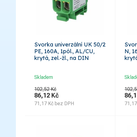
Svorka univerzální UK 50/2
Svor
PE, 160A, 1pól., AL/CU,
N, 1
krytá, zel.-žl., na DIN
kryt
Skladem
Skla
102,52 Kč
102,5
86,12
Kč
86,1
71,17
Kč
bez DPH
71,17