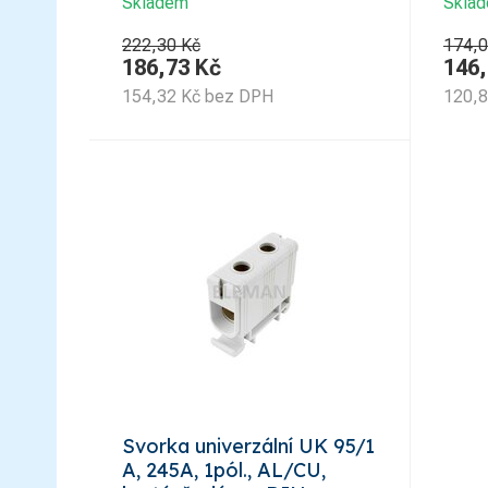
Skladem
Skla
222,30 Kč
174,0
186,73
Kč
146
154,32
Kč
bez DPH
120,
Svorka univerzální UK 95/1
A, 245A, 1pól., AL/CU,