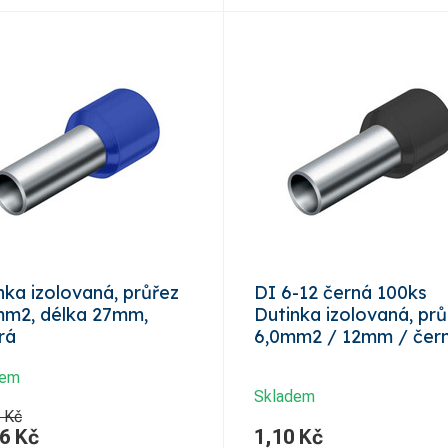
nka izolovaná, průřez
DI 6-12 černá 100ks
m2, délka 27mm,
Dutinka izolovaná, prů
rá
6,0mm2 / 12mm / čer
dem
Skladem
 Kč
6
Kč
1,10
Kč