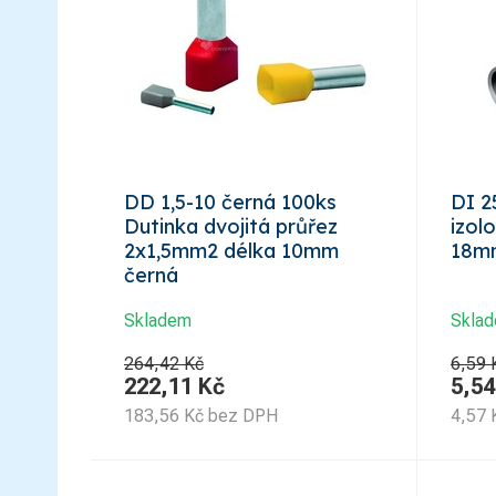
DD 1,5-10 černá 100ks
DI 2
Dutinka dvojitá průřez
izol
2x1,5mm2 délka 10mm
18m
černá
Skladem
Skla
264,42 Kč
6,59 
222,11
Kč
5,54
183,56
Kč
bez DPH
4,57