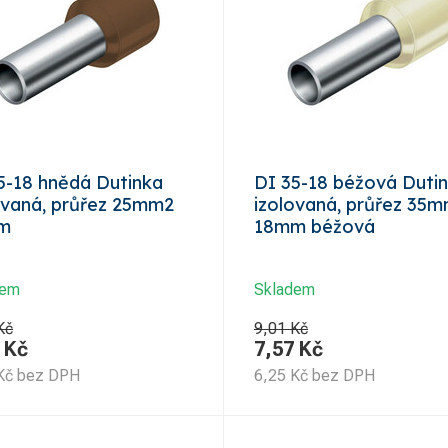
5-18 hnědá Dutinka
DI 35-18 béžová Duti
ovaná, průřez 25mm2
izolovaná, průřez 35
m
18mm béžová
dem
Skladem
Kč
9,01 Kč
Kč
7,57
Kč
Kč
bez DPH
6,25
Kč
bez DPH