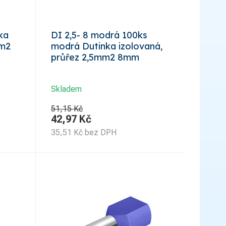
nka
DI 2,5- 8 modrá 100ks
mm2
modrá Dutinka izolovaná,
průřez 2,5mm2 8mm
Skladem
51,15 Kč
42,97
Kč
35,51
Kč
bez DPH