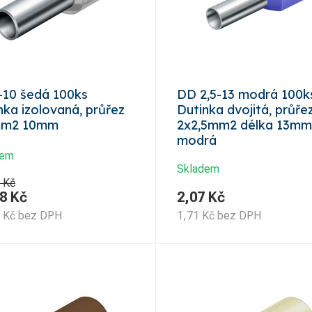
-10 šedá 100ks
DD 2,5-13 modrá 100k
nka izolovaná, průřez
Dutinka dvojitá, průře
mm2 10mm
2x2,5mm2 délka 13mm
modrá
dem
Skladem
 Kč
8
Kč
2,07
Kč
Kč
bez DPH
1,71
Kč
bez DPH