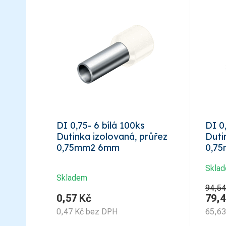
DI 0,75- 6 bílá 100ks
DI 0
Dutinka izolovaná, průřez
Duti
0,75mm2 6mm
0,75
Skla
Skladem
94,54
0,57
Kč
79,4
0,47
Kč
bez DPH
65,63