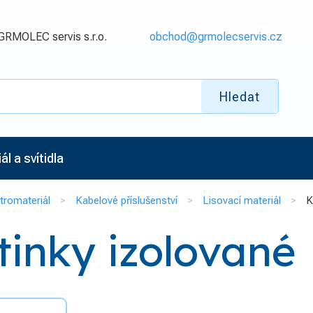
GRMOLEC servis s.r.o.
obchod@grmolecservis.cz
Hledat
l a svítidla
tromateriál
Kabelové příslušenství
Lisovací materiál
K
inky izolované