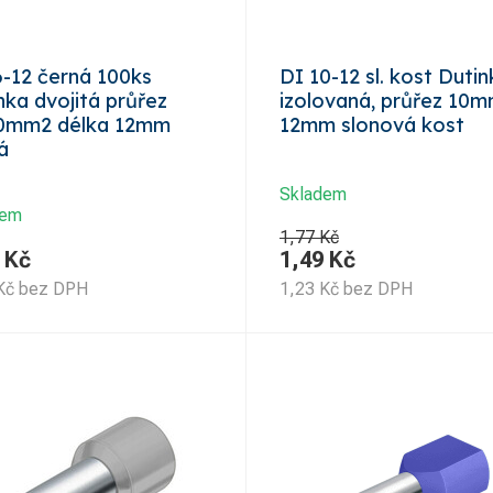
-12 černá 100ks
DI 10-12 sl. kost Duti
nka dvojitá průřez
izolovaná, průřez 10
,0mm2 délka 12mm
12mm slonová kost
á
Skladem
dem
1,77 Kč
Kč
1,49
Kč
Kč
bez DPH
1,23
Kč
bez DPH