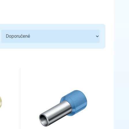
Ovládací a signalizační přístroje
3
Bezpečnost a ochranné pomůcky
1
Hromosvody a uzemnění
5
Bezdrátové ovládání
Sdělovací, zabezpečovací technika a
2
zvonky
Kondenzátory
Kabelové příslušenství
7
Úložný materiál
5