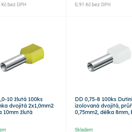
Kč
bez DPH
0,91
Kč
bez DPH
,0-10 žlutá 100ks
DD 0,75-8 100ks Duti
nka dvojitá 2x1,0mm2
izolovaná dvojitá, prů
a 10mm žlutá
0,75mm2, délka 8mm, b
dem
Skladem