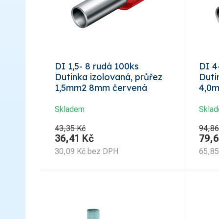
DI 1,5- 8 rudá 100ks
DI 4
Dutinka izolovaná, průřez
Duti
1,5mm2 8mm červená
4,0
Skladem
Skla
43,35 Kč
94,86
36,41
Kč
79,6
30,09
Kč
bez DPH
65,85