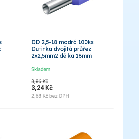
s
DD 2,5-18 modrá 100ks
z
Dutinka dvojitá průřez
2x2,5mm2 délka 18mm
Skladem
3,86 Kč
3,24
Kč
2,68
Kč
bez DPH