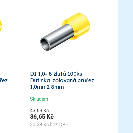
DI 1,0- 8 žlutá 100ks
řez
Dutinka izolovaná průřez
1,0mm2 8mm
Skladem
43,63 Kč
36,65
Kč
30,29
Kč
bez DPH