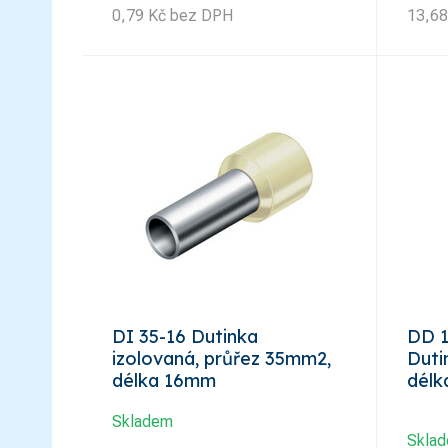
0,79
Kč
bez DPH
13,68
DI 35-16 Dutinka
DD 1
izolovaná, průřez 35mm2,
Duti
délka 16mm
délk
Skladem
Skla