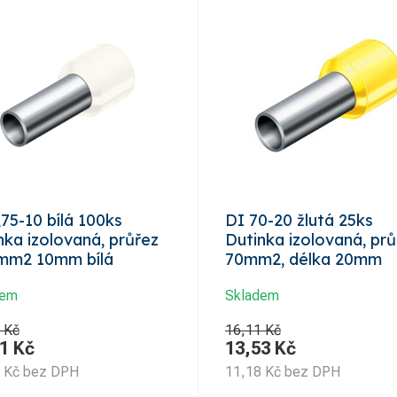
,75-10 bílá 100ks
DI 70-20 žlutá 25ks
nka izolovaná, průřez
Dutinka izolovaná, prů
mm2 10mm bílá
70mm2, délka 20mm
dem
Skladem
 Kč
16,11 Kč
1
Kč
13,53
Kč
Kč
bez DPH
11,18
Kč
bez DPH