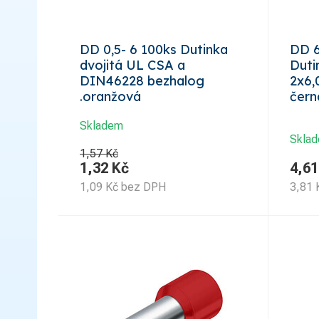
DD 0,5- 6 100ks Dutinka
DD 6
dvojitá UL CSA a
Duti
DIN46228 bezhalog
2x6
.oranžová
čern
Skladem
Skla
1,57 Kč
1,32
Kč
4,61
1,09
Kč
bez DPH
3,81