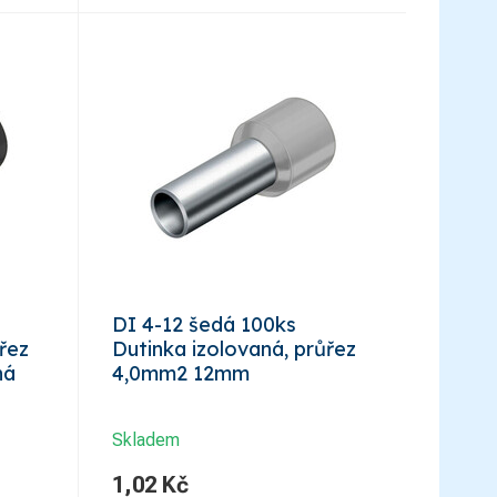
DI 4-12 šedá 100ks
řez
Dutinka izolovaná, průřez
ná
4,0mm2 12mm
Skladem
1,02
Kč