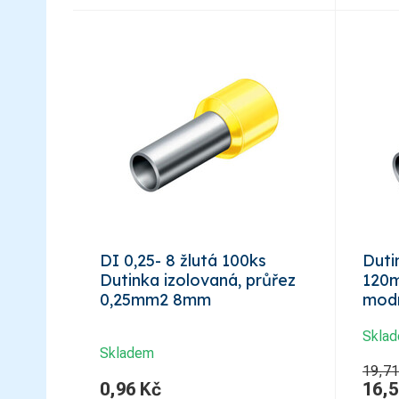
DI 0,25- 8 žlutá 100ks
Duti
Dutinka izolovaná, průřez
120m
0,25mm2 8mm
mod
Skla
Skladem
19,71
0,96
Kč
16,5