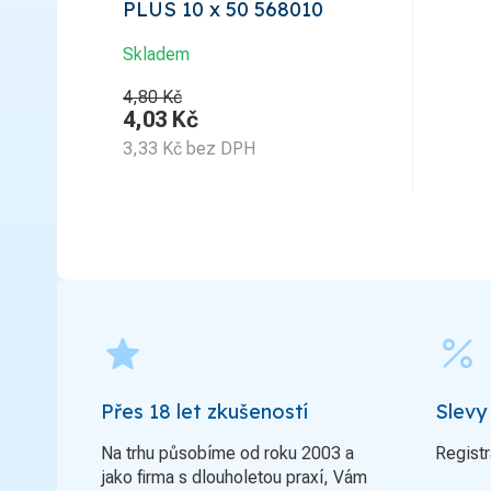
PLUS 10 x 50 568010
Skladem
4,80 Kč
4,03
Kč
3,33
Kč
bez DPH
grade
percent
Přes 18 let zkušeností
Slevy
Na trhu působíme od roku 2003 a
Registr
jako firma s dlouholetou praxí, Vám