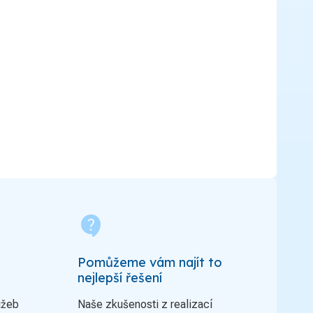
contact_support
Pomůžeme vám najít to
nejlepší řešení
užeb
Naše zkušenosti z realizací