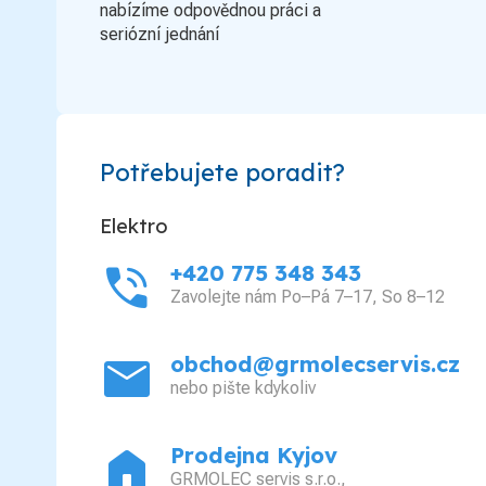
nabízíme odpovědnou práci a
seriózní jednání
Potřebujete poradit?
Elektro
phone_in_talk
+420 775 348 343
Zavolejte nám Po–Pá 7–17, So 8–12
mail
obchod@grmolecservis.cz
nebo pište kdykoliv
home
Prodejna Kyjov
GRMOLEC servis s.r.o.,