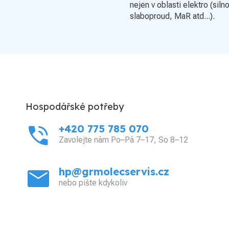
nejen v oblasti elektro (siln
slaboproud, MaR atd...).
Hospodářské potřeby
phone_in_talk
+420 775 785 070
Zavolejte nám Po–Pá 7–17, So 8–12
mail
hp@grmolecservis.cz
nebo pište kdykoliv