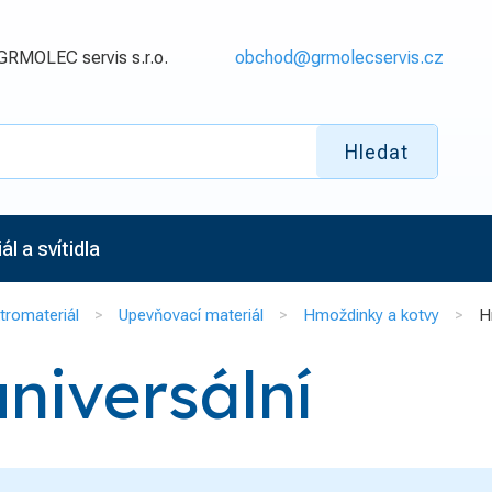
GRMOLEC servis s.r.o.
obchod@grmolecservis.cz
Hledat
l a svítidla
tromateriál
Upevňovací materiál
Hmoždinky a kotvy
H
niversální