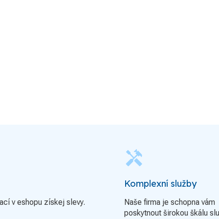
handyman
Komplexní služby
ací v eshopu získej slevy.
Naše firma je schopna vám
poskytnout širokou škálu sl