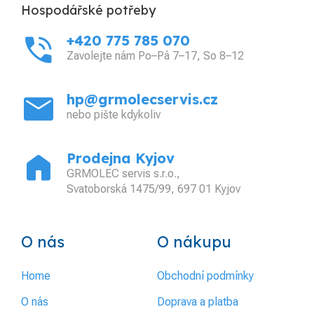
Hospodářské potřeby
phone_in_talk
+420 775 785 070
Zavolejte nám Po–Pá 7–17, So 8–12
mail
hp@grmolecservis.cz
nebo pište kdykoliv
home
Prodejna Kyjov
GRMOLEC servis s.r.o.,
Svatoborská 1475/99, 697 01 Kyjov
O nás
O nákupu
Home
Obchodní podmínky
O nás
Doprava a platba