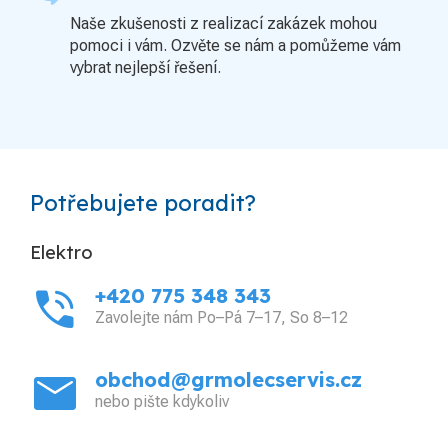
Naše zkušenosti z realizací zakázek mohou
pomoci i vám. Ozvěte se nám a pomůžeme vám
vybrat nejlepší řešení.
Potřebujete poradit?
Elektro
phone_in_talk
+420 775 348 343
Zavolejte nám Po–Pá 7–17, So 8–12
mail
obchod@grmolecservis.cz
nebo pište kdykoliv