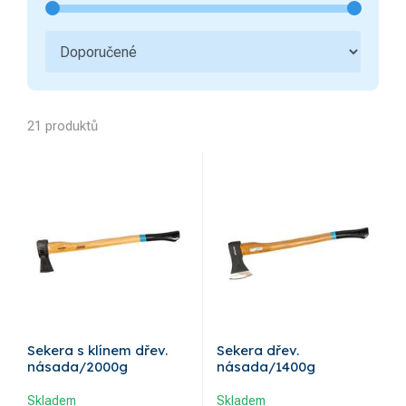
Pily, pilky, pilové listy
2
Pilníky, rašple, dláta
3
Svěrky, svěráky, stahováky
2
Upínací pásy, popruhy
2
21 produktů
Vzduchové nářadí a
3
příslušenství
Plynové soupravy,
3
elektrody, magnety
Popisovače, tužky,
rýsovací jehly
Sekera s klínem dřev.
Sekera dřev.
násada/2000g
násada/1400g
Skladem
Skladem