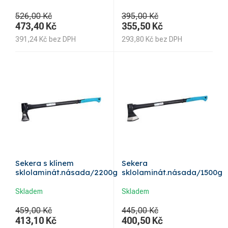
526,00 Kč
395,00 Kč
473,40
Kč
355,50
Kč
391,24
Kč
bez DPH
293,80
Kč
bez DPH
Sekera s klínem
Sekera
sklolaminát.násada/2200g
sklolaminát.násada/1500g
Skladem
Skladem
459,00 Kč
445,00 Kč
413,10
Kč
400,50
Kč