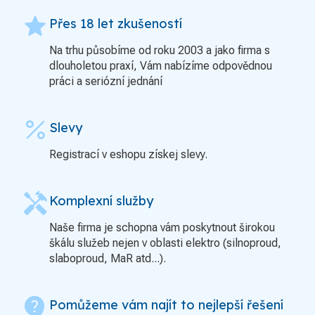
grade
Přes 18 let zkušeností
Na trhu působíme od roku 2003 a jako firma s
dlouholetou praxí, Vám nabízíme odpovědnou
práci a seriózní jednání
percent
Slevy
Registrací v eshopu získej slevy.
handyman
Komplexní služby
Naše firma je schopna vám poskytnout širokou
škálu služeb nejen v oblasti elektro (silnoproud,
slaboproud, MaR atd...).
contact_support
Pomůžeme vám najít to nejlepší řešení