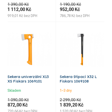
1 390,00 Kč
1 190,00 Kč
1 112,00
Kč
952,00
Kč
919,01
Kč
bez DPH
786,78
Kč
bez DPH
Sekera univerzální X13
Sekera štípací X32 L
XS Fiskars 1069101
Fiskars 1069108
Skladem
1–3 dny
1 090,00 Kč
2 299,00 Kč
872,00
Kč
1 839,20
Kč
720,66
Kč
bez DPH
1 520,00
Kč
bez DPH