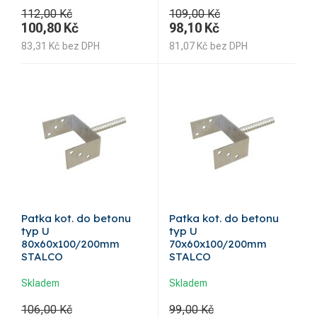
112,00 Kč
109,00 Kč
100,80
Kč
98,10
Kč
83,31
Kč
bez DPH
81,07
Kč
bez DPH
Patka kot. do betonu
Patka kot. do betonu
typ U
typ U
80x60x100/200mm
70x60x100/200mm
STALCO
STALCO
Skladem
Skladem
106,00 Kč
99,00 Kč