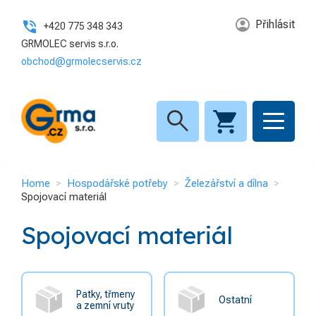
Hospodářské potřeby
GRMA.CZ S.R.O.
Přihlásit
+420 775 348 343
Dům
11
GRMOLEC servis s.r.o.
KATEGORIE
obchod@grmolecservis.cz
Zahrada
12
Hospodářské potřeby
4
Železářství a dílna
9
Elektroinstalační materiál a
search
Pracovní oděvy a ochranné
8
3
svítidla
pomůcky
INFORMACE
Home
Hospodářské potřeby
Železářství a dílna
Home
Spojovací materiál
O nás
Spojovací materiál
Kontakt
GDPR
Patky, třmeny
Ostatní
a zemní vruty