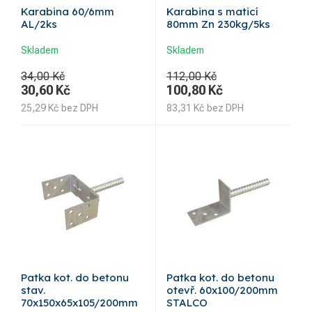
Karabina 60/6mm
Karabina s maticí
AL/2ks
80mm Zn 230kg/5ks
Skladem
Skladem
34,00 Kč
112,00 Kč
30,60
Kč
100,80
Kč
25,29
Kč
bez DPH
83,31
Kč
bez DPH
Patka kot. do betonu
Patka kot. do betonu
stav.
otevř. 60x100/200mm
70x150x65x105/200mm
STALCO