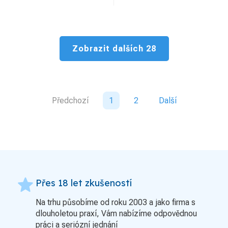
Zobrazit dalších 28
Předchozí
1
2
Další
grade
Přes 18 let zkušeností
Na trhu působíme od roku 2003 a jako firma s
dlouholetou praxí, Vám nabízíme odpovědnou
práci a seriózní jednání