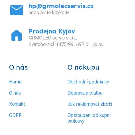
mail
hp@grmolecservis.cz
nebo pište kdykoliv
home
Prodejna Kyjov
GRMOLEC servis s.r.o.,
Svatoborská 1475/99, 697 01 Kyjov
O nás
O nákupu
Home
Obchodní podmínky
O nás
Doprava a platba
Kontakt
Jak reklamovat zboží
GDPR
Odstoupení od kupní
smlouvy