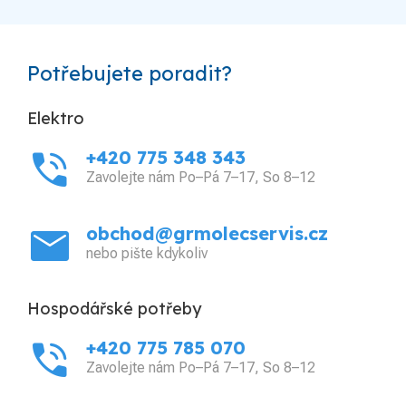
Potřebujete poradit?
Elektro
phone_in_talk
+420 775 348 343
Zavolejte nám Po–Pá 7–17, So 8–12
mail
obchod@grmolecservis.cz
nebo pište kdykoliv
Hospodářské potřeby
phone_in_talk
+420 775 785 070
Zavolejte nám Po–Pá 7–17, So 8–12