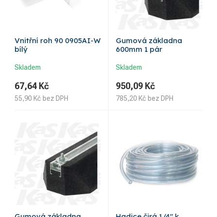
Vnitřní roh 90 0905AI-W
Gumová základna
bílý
600mm 1 pár
Skladem
Skladem
67,64
Kč
950,09
Kč
55,90
Kč
bez DPH
785,20
Kč
bez DPH
Gumová základna
Hadice čirá 1/4" k