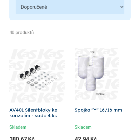
40 produktů
AV401 Silentbloky ke
Spojka "Y" 16/16 mm
konzolím - sada 4 ks
Skladem
Skladem
380,67
Kč
42,94
Kč