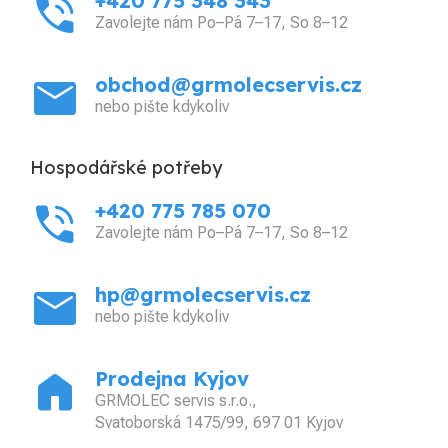
phone_in_talk
+420 775 348 343
Zavolejte nám Po–Pá 7–17, So 8–12
mail
obchod@grmolecservis.cz
nebo pište kdykoliv
Hospodářské potřeby
phone_in_talk
+420 775 785 070
Zavolejte nám Po–Pá 7–17, So 8–12
mail
hp@grmolecservis.cz
nebo pište kdykoliv
home
Prodejna Kyjov
GRMOLEC servis s.r.o.,
Svatoborská 1475/99, 697 01 Kyjov