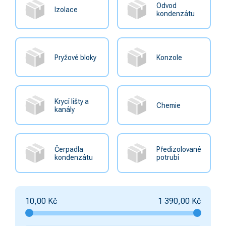
Odvod
Izolace
kondenzátu
Pryžové bloky
Konzole
Krycí lišty a
Chemie
kanály
Čerpadla
Předizolované
kondenzátu
potrubí
10,00
Kč
1 390,00
Kč