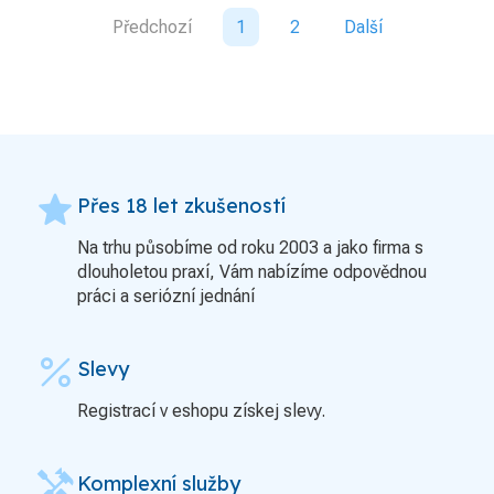
Předchozí
1
2
Další
grade
Přes 18 let zkušeností
Na trhu působíme od roku 2003 a jako firma s
dlouholetou praxí, Vám nabízíme odpovědnou
práci a seriózní jednání
percent
Slevy
Registrací v eshopu získej slevy.
handyman
Komplexní služby