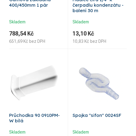
400/450mm 1 pár
čerpadlu kondenzátu -
balení 30 m
Skladem
Skladem
788,54
Kč
13,10
Kč
651,69
Kč
bez DPH
10,83
Kč
bez DPH
Průchodka 90 0910PM-
Spojka "sifon" 0024SF
W bílá
Skladem
Skladem