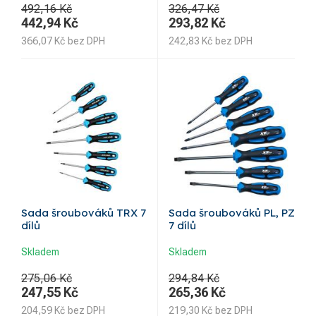
492,16 Kč
326,47 Kč
442,94
Kč
293,82
Kč
366,07
Kč
bez DPH
242,83
Kč
bez DPH
Sada šroubováků TRX 7
Sada šroubováků PL, PZ
dílů
7 dílů
Skladem
Skladem
275,06 Kč
294,84 Kč
247,55
Kč
265,36
Kč
204,59
Kč
bez DPH
219,30
Kč
bez DPH