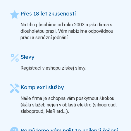
grade
Přes 18 let zkušeností
Na trhu působíme od roku 2003 a jako firma s
dlouholetou praxí, Vám nabízíme odpovědnou
práci a seriózní jednání
percent
Slevy
Registrací v eshopu získej slevy.
handyman
Komplexní služby
Naše firma je schopna vám poskytnout širokou
škálu služeb nejen v oblasti elektro (silnoproud,
slaboproud, MaR atd...).
Pomůžeme vám najít to nejlepší řešení