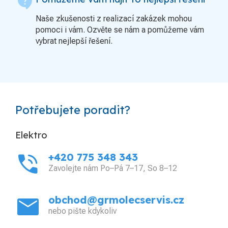
contact_support
Naše zkušenosti z realizací zakázek mohou
pomoci i vám. Ozvěte se nám a pomůžeme vám
vybrat nejlepší řešení.
Potřebujete poradit?
Elektro
phone_in_talk
+420 775 348 343
Zavolejte nám Po–Pá 7–17, So 8–12
mail
obchod@grmolecservis.cz
nebo pište kdykoliv