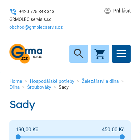
Přihlásit
+420 775 348 343
GRMOLEC servis s.r.o.
obchod@grmolecservis.cz
search
Home
Hospodářské potřeby
Železářství a dílna
Dílna
Šroubováky
Sady
Sady
130,00
Kč
450,00
Kč