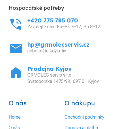
Hospodářské potřeby
phone_in_talk
+420 775 785 070
Zavolejte nám Po–Pá 7–17, So 8–12
mail
hp@grmolecservis.cz
nebo pište kdykoliv
home
Prodejna Kyjov
GRMOLEC servis s.r.o.,
Svatoborská 1475/99, 697 01 Kyjov
O nás
O nákupu
Home
Obchodní podmínky
O nás
Doprava a platba