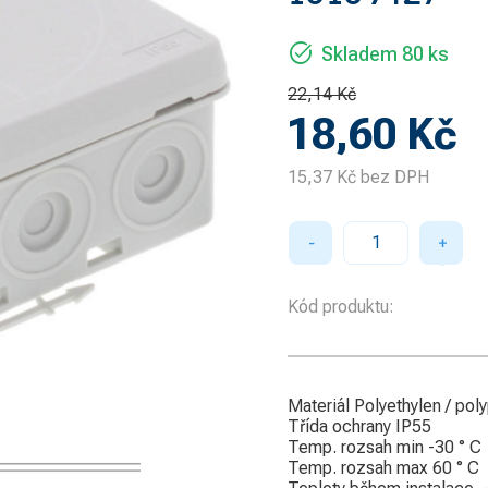
task_alt
Skladem
80 ks
22,14 Kč
18,60
Kč
15,37
Kč
bez DPH
−
+
Kód produktu:
Materiál Polyethylen / pol
Třída ochrany IP55
Temp. rozsah min -30 ° C
Temp. rozsah max 60 ° C