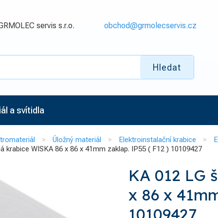
GRMOLEC servis s.r.o.
obchod@grmolecservis.cz
Hledat
l a svítidla
tromateriál
Úložný materiál
Elektroinstalační krabice
E
á krabice WISKA 86 x 86 x 41mm zaklap. IP55 ( F12 ) 10109427
KA 012 LG 
x 86 x 41mm
10109427