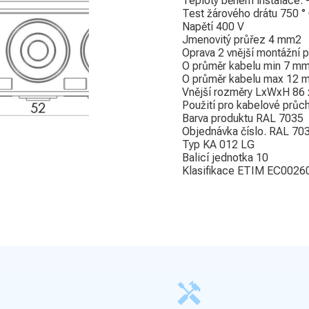
Teploty během instalace. -
Test žárového drátu 750 °
Napětí 400 V
Jmenovitý průřez 4 mm2
Oprava 2 vnější montážní p
O průměr kabelu min 7 m
O průměr kabelu max 12 
Vnější rozměry LxWxH 86 
Použití pro kabelové průc
Barva produktu RAL 7035
Objednávka číslo. RAL 7
Typ KA 012 LG
Balicí jednotka 10
Klasifikace ETIM EC0026
handyman