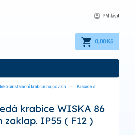
Přihlásit
0,00 Kč
lektroinstalační krabice na povrch
Krabice s
šedá krabice WISKA 86
 zaklap. IP55 ( F12 )