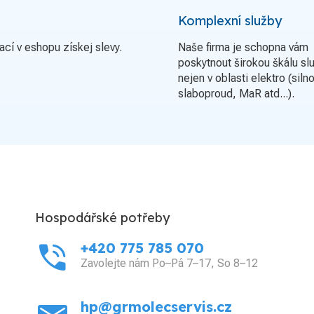
Komplexní služby
ací v eshopu získej slevy.
Naše firma je schopna vám
poskytnout širokou škálu sl
nejen v oblasti elektro (siln
slaboproud, MaR atd...).
Hospodářské potřeby
phone_in_talk
+420 775 785 070
Zavolejte nám Po–Pá 7–17, So 8–12
hp@grmolecservis.cz