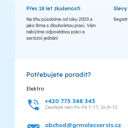
Přes 18 let zkušeností
Slevy
Na trhu působíme od roku 2003 a
Registr
jako firma s dlouholetou praxí, Vám
nabízíme odpovědnou práci a
seriózní jednání
Potřebujete poradit?
Elektro
phone_in_talk
+420 775 348 343
Zavolejte nám Po–Pá 7–17, So 8–12
obchod@grmolecservis.cz