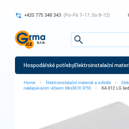
+420 775 348 343
(Po–Pá 7–17, So 8–12)
Hospodářské potřeby
Elektroinstalační materiá
Home
Elektroinstalační materiál a svítidla
Elek
naklapávacím víčkem MiniBOX IP55
KA 012 LG šed