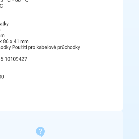
5 ° C - 60 ° C
 C
atky
m
mm
x 86 x 41 mm
hodky Použití pro kabelové průchodky
035 10109427
00
contact_support