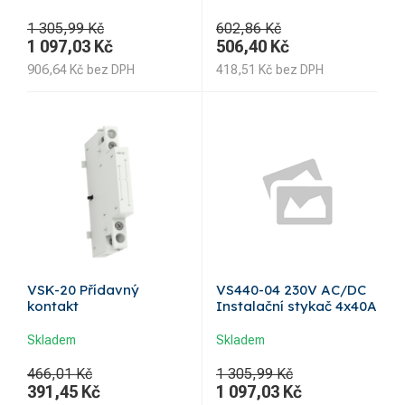
1 305,99 Kč
602,86 Kč
1 097,03
Kč
506,40
Kč
906,64
Kč
bez DPH
418,51
Kč
bez DPH
VSK-20 Přídavný
VS440-04 230V AC/DC
kontakt
Instalační stykač 4x40A
Skladem
Skladem
466,01 Kč
1 305,99 Kč
391,45
Kč
1 097,03
Kč