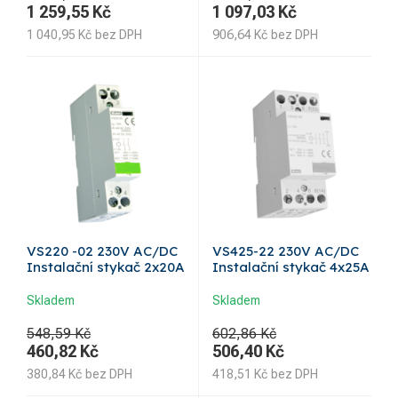
1 259,55
Kč
1 097,03
Kč
1 040,95
Kč
bez DPH
906,64
Kč
bez DPH
VS220 -02 230V AC/DC
VS425-22 230V AC/DC
Instalační stykač 2x20A
Instalační stykač 4x25A
Skladem
Skladem
548,59 Kč
602,86 Kč
460,82
Kč
506,40
Kč
380,84
Kč
bez DPH
418,51
Kč
bez DPH