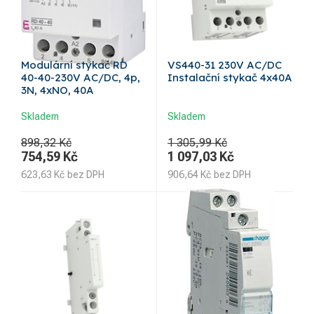
Modulární stykač RD
VS440-31 230V AC/DC
40-40-230V AC/DC, 4p,
Instalační stykač 4x40A
3N, 4xNO, 40A
Skladem
Skladem
898,32 Kč
1 305,99 Kč
754,59
Kč
1 097,03
Kč
623,63
Kč
bez DPH
906,64
Kč
bez DPH