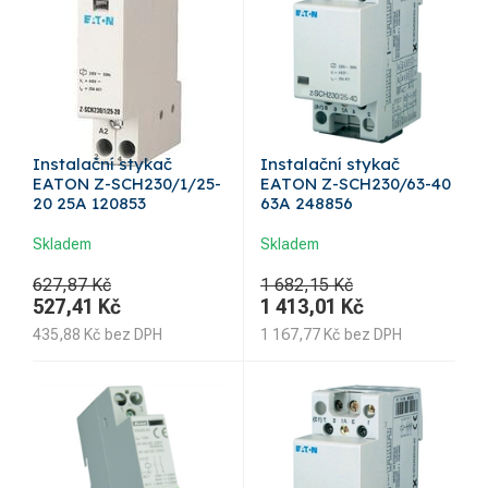
Instalační stykač
Instalační stykač
EATON Z-SCH230/1/25-
EATON Z-SCH230/63-40
20 25A 120853
63A 248856
Skladem
Skladem
627,87 Kč
1 682,15 Kč
527,41
Kč
1 413,01
Kč
435,88
Kč
bez DPH
1 167,77
Kč
bez DPH