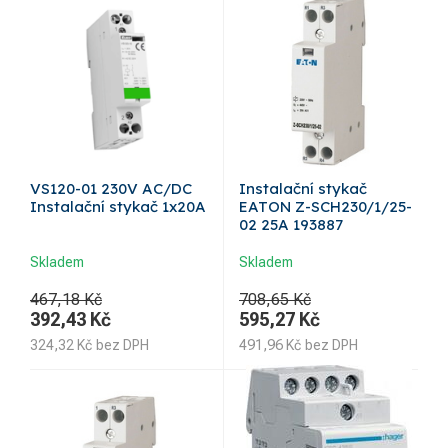
VS120-01 230V AC/DC
Instalační stykač
Instalační stykač 1x20A
EATON Z-SCH230/1/25-
02 25A 193887
Skladem
Skladem
467,18 Kč
708,65 Kč
392,43
Kč
595,27
Kč
324,32
Kč
bez DPH
491,96
Kč
bez DPH