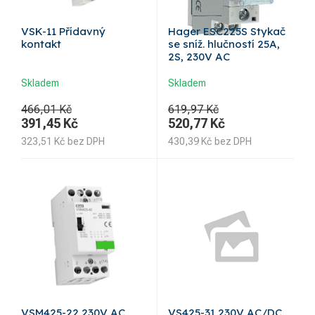
VSK-11 Přídavný
Hager ESC225S Stykač
kontakt
se sníž. hlučností 25A,
2S, 230V AC
Skladem
Skladem
466,01 Kč
619,97 Kč
391,45
Kč
520,77
Kč
323,51
Kč
bez DPH
430,39
Kč
bez DPH
VSM425-22 230V AC
VS425-31 230V AC/DC