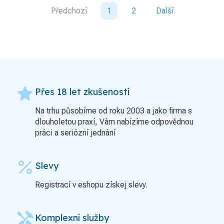
Předchozí
1
2
Další
grade
Přes 18 let zkušeností
Na trhu působíme od roku 2003 a jako firma s
dlouholetou praxí, Vám nabízíme odpovědnou
práci a seriózní jednání
percent
Slevy
Registrací v eshopu získej slevy.
handyman
Komplexní služby