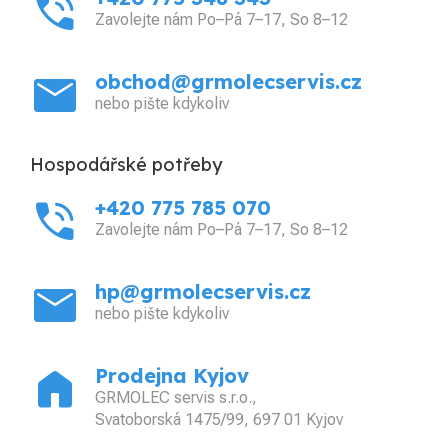
phone_in_talk
Zavolejte nám Po–Pá 7–17, So 8–12
mail
obchod@grmolecservis.cz
nebo pište kdykoliv
Hospodářské potřeby
phone_in_talk
+420 775 785 070
Zavolejte nám Po–Pá 7–17, So 8–12
mail
hp@grmolecservis.cz
nebo pište kdykoliv
home
Prodejna Kyjov
GRMOLEC servis s.r.o.,
Svatoborská 1475/99, 697 01 Kyjov