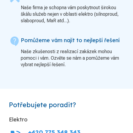
Naše firma je schopna vám poskytnout širokou
škálu služeb nejen v oblasti elektro (silnoproud,
slaboproud, MaR atd...).
contact_support
Pomůžeme vám najít to nejlepší řešení
Naše zkušenosti z realizací zakázek mohou
pomoci i vám. Ozvěte se nám a pomůžeme vám
vybrat nejlepší řešení.
Potřebujete poradit?
Elektro
+420 775 348 343