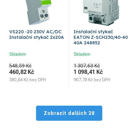
VS220 -20 230V AC/DC
Instalační stykač
Instalační stykač 2x20A
EATON Z-SCH230/40-40
40A 248852
Skladem
Skladem
548,59 Kč
1 307,63 Kč
460,82
Kč
1 098,41
Kč
380,84
Kč
bez DPH
907,78
Kč
bez DPH
Zobrazit dalších 28