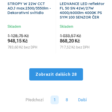
STROPY W 22W CCT
LEDVANCE LED reflektor
ADJ max.2300/3550lm -
FL 50 SN 41W/27W
Dekorativní svítidlo
4000/6000lm 4000K PS
SYM 100 SENZOR ČER
Skladem
Skladem
1 128,75 Kč
1 033,57 Kč
948,15
Kč
868,20
Kč
783,60
Kč
bez DPH
717,52
Kč
bez DPH
Zobrazit dalších 28
Předchozí
1
8
Další