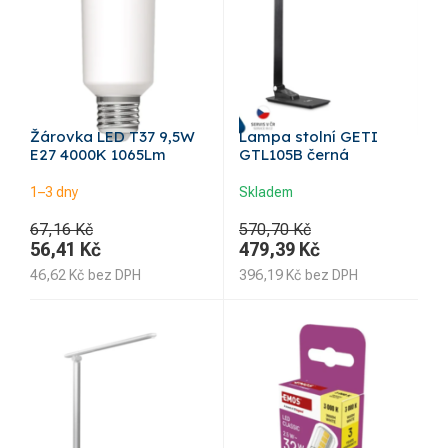
Žárovka LED T37 9,5W
Lampa stolní GETI
E27 4000K 1065Lm
GTL105B černá
1–3 dny
Skladem
67,16 Kč
570,70 Kč
56,41
Kč
479,39
Kč
46,62
Kč
bez DPH
396,19
Kč
bez DPH