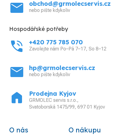
mail
obchod@grmolecservis.cz
nebo pište kdykoliv
Hospodářské potřeby
phone_in_talk
+420 775 785 070
Zavolejte nám Po–Pá 7–17, So 8–12
mail
hp@grmolecservis.cz
nebo pište kdykoliv
home
Prodejna Kyjov
GRMOLEC servis s.r.o.,
Svatoborská 1475/99, 697 01 Kyjov
O nás
O nákupu