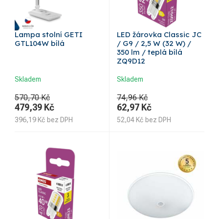
Lampa stolní GETI
LED žárovka Classic JC
GTL104W bílá
/ G9 / 2,5 W (32 W) /
350 lm / teplá bílá
ZQ9D12
Skladem
Skladem
570,70 Kč
74,96 Kč
479,39
Kč
62,97
Kč
396,19
Kč
bez DPH
52,04
Kč
bez DPH