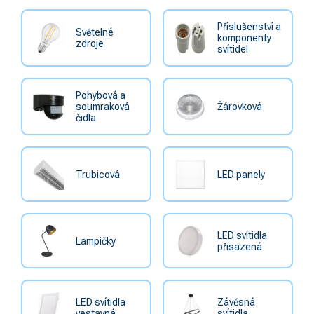
Příslušenství a
Světelné
komponenty
zdroje
svítidel
Pohybová a
soumraková
Žárovková
čidla
Trubicová
LED panely
LED svítidla
Lampičky
přisazená
LED svítidla
Závěsná
vestavná
svítidla