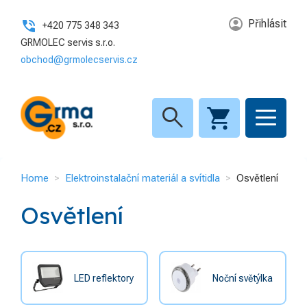
GRMA.CZ S.R.O.
Přihlásit
+420 775 348 343
GRMOLEC servis s.r.o.
KATEGORIE
obchod@grmolecservis.cz
Hospodářské potřeby
4
Elektroinstalační materiál a
search
8
svítidla
INFORMACE
Home
Elektroinstalační materiál a svítidla
Osvětlení
Home
Osvětlení
O nás
Kontakt
GDPR
LED reflektory
Noční světýlka