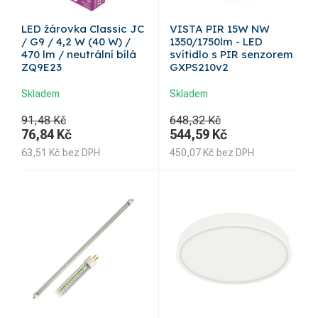
LED žárovka Classic JC
VISTA PIR 15W NW
/ G9 / 4,2 W (40 W) /
1350/1750lm - LED
470 lm / neutrální bílá
svítidlo s PIR senzorem
ZQ9E23
GXPS210v2
Skladem
Skladem
91,48 Kč
648,32 Kč
76,84
Kč
544,59
Kč
63,51
Kč
bez DPH
450,07
Kč
bez DPH