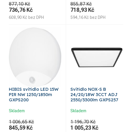
877,10 Kč
855,87 Kč
736,76
Kč
718,93
Kč
608,90
Kč
bez DPH
594,16
Kč
bez DPH
HIBIS svítidlo LED 15W
Svítidlo NOX-S B
PIR NW 1250/1850m
24/20/18W 3CCT ADJ
GXPS200
2550/3300lm GXPS257
Skladem
Skladem
1 006,65 Kč
1 196,70 Kč
845,59
Kč
1 005,23
Kč