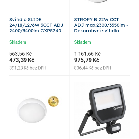
Svítidlo SLIDE
STROPY B 22W CCT
24/18/12/6W 3CCT ADJ
ADJ max.2300/3550lm -
2400/3400lm GXPS240
Dekorativní svítidlo
Skladem
Skladem
563,56 Kč
1 161,66 Kč
473,39
Kč
975,79
Kč
391,23
Kč
bez DPH
806,44
Kč
bez DPH