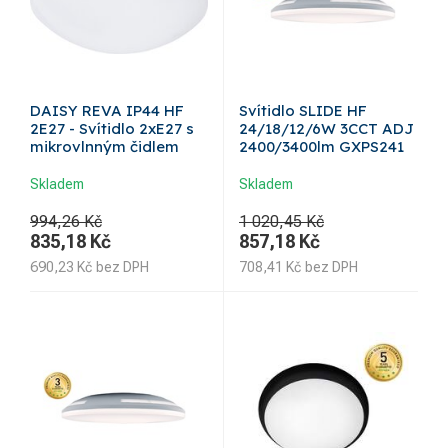
DAISY REVA IP44 HF
Svítidlo SLIDE HF
2E27 - Svítidlo 2xE27 s
24/18/12/6W 3CCT ADJ
mikrovlnným čidlem
2400/3400lm GXPS241
Skladem
Skladem
994,26 Kč
1 020,45 Kč
835,18
Kč
857,18
Kč
690,23
Kč
bez DPH
708,41
Kč
bez DPH