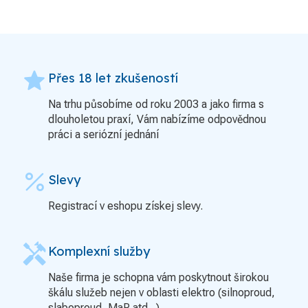
grade
Přes 18 let zkušeností
Na trhu působíme od roku 2003 a jako firma s
dlouholetou praxí, Vám nabízíme odpovědnou
práci a seriózní jednání
percent
Slevy
Registrací v eshopu získej slevy.
handyman
Komplexní služby
Naše firma je schopna vám poskytnout širokou
škálu služeb nejen v oblasti elektro (silnoproud,
slaboproud, MaR atd...).