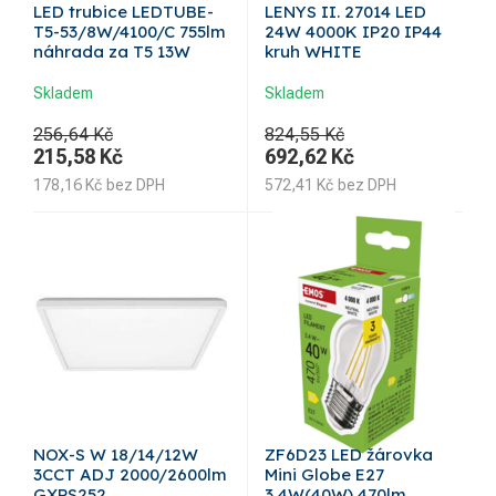
LED trubice LEDTUBE-
LENYS II. 27014 LED
T5-53/8W/4100/C 755lm
24W 4000K IP20 IP44
náhrada za T5 13W
kruh WHITE
Skladem
Skladem
256,64 Kč
824,55 Kč
215,58
Kč
692,62
Kč
178,16
Kč
bez DPH
572,41
Kč
bez DPH
NOX-S W 18/14/12W
ZF6D23 LED žárovka
3CCT ADJ 2000/2600lm
Mini Globe E27
GXPS252
3,4W(40W) 470lm