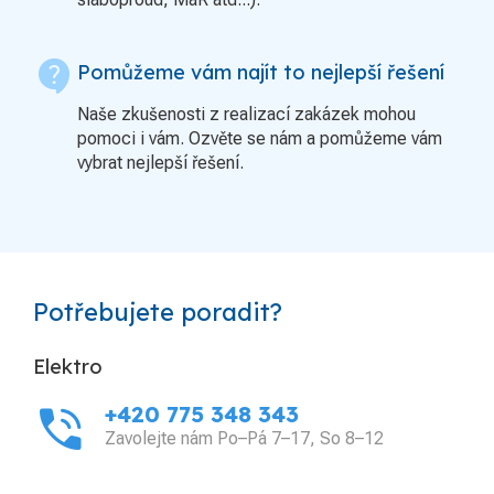
contact_support
Pomůžeme vám najít to nejlepší řešení
Naše zkušenosti z realizací zakázek mohou
pomoci i vám. Ozvěte se nám a pomůžeme vám
vybrat nejlepší řešení.
Potřebujete poradit?
Elektro
phone_in_talk
+420 775 348 343
Zavolejte nám Po–Pá 7–17, So 8–12