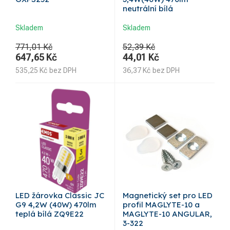
neutrální bílá
Skladem
Skladem
771,01 Kč
52,39 Kč
647,65
Kč
44,01
Kč
535,25
Kč
bez DPH
36,37
Kč
bez DPH
LED žárovka Classic JC
Magnetický set pro LED
G9 4,2W (40W) 470lm
profil MAGLYTE-10 a
teplá bílá ZQ9E22
MAGLYTE-10 ANGULAR,
3-322