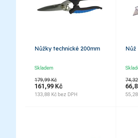
Nůžky technické 200mm
Nůž 
Skladem
Skla
179,99 Kč
74,32
161,99
Kč
66,8
133,88
Kč
bez DPH
55,28