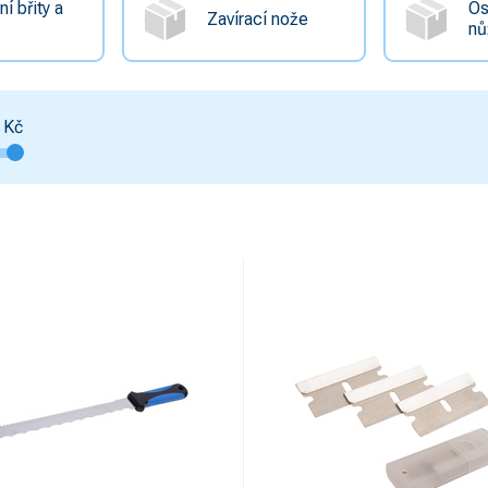
í břity a
Os
Zavírací nože
nů
Kč