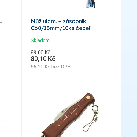
u
Nůž ulam. + zásobník
C60/18mm/10ks čepelí
Skladem
89,00 Kč
80,10
Kč
66,20
Kč
bez DPH