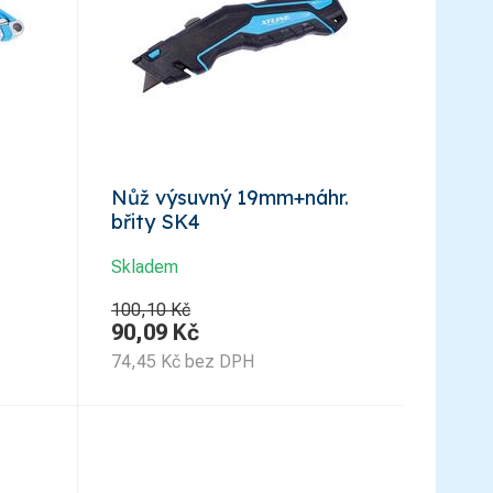
Nůž výsuvný 19mm+náhr.
břity SK4
Skladem
100,10 Kč
90,09
Kč
74,45
Kč
bez DPH