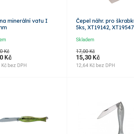
na minerální vatu I
Čepel náhr. pro škrabk
mm
5ks, XT19142, XT19547
dem
Skladem
0 Kč
17,00 Kč
0
Kč
15,30
Kč
Kč
bez DPH
12,64
Kč
bez DPH