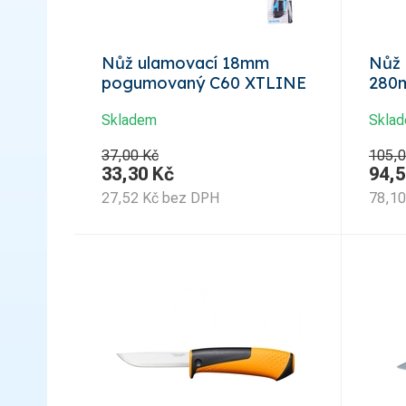
Nůž ulamovací 18mm
Nůž 
pogumovaný C60 XTLINE
280
Skladem
Skla
37,00 Kč
105,0
33,30
Kč
94,5
27,52
Kč
bez DPH
78,10