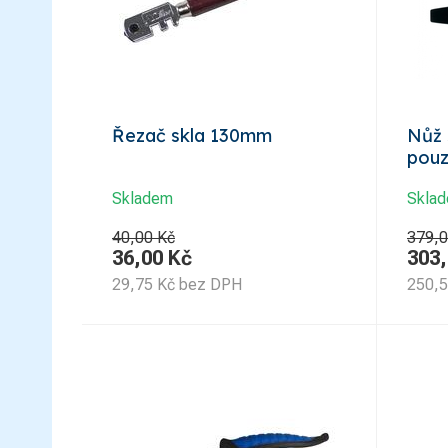
Řezač skla 130mm
Nůž 
pouz
Skladem
Skla
40,00 Kč
379,0
36,00
Kč
303
29,75
Kč
bez DPH
250,