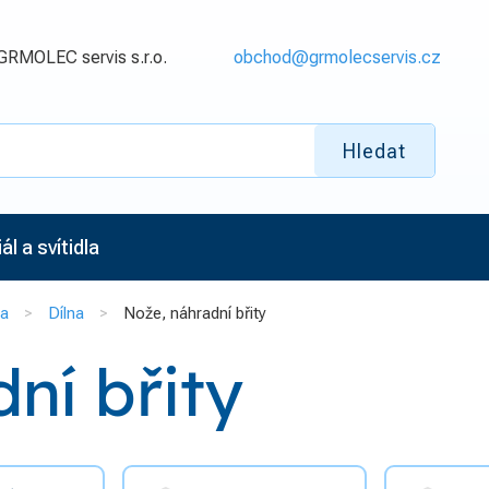
GRMOLEC servis s.r.o.
obchod@grmolecservis.cz
Hledat
l a svítidla
na
Dílna
Nože, náhradní břity
ní břity