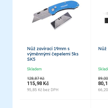
Nůž zavírací 19mm s
Nůž
výměnnými čepelemi 5ks
SK5
Skladem
Skla
128,87 Kč
89,00
115,98
Kč
80,1
95,85
Kč
bez DPH
66,20