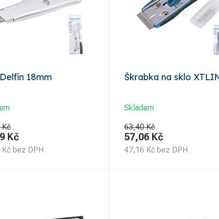
Delfín 18mm
Škrabka na sklo XTLI
dem
Skladem
 Kč
63,40 Kč
9
Kč
57,06
Kč
Kč
bez DPH
47,16
Kč
bez DPH