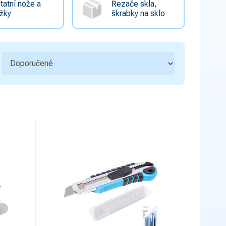
tatní nože a
Řezače skla,
žky
škrabky na sklo