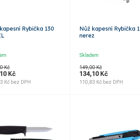
kapesní Rybička 130
Nůž kapesní Rybička 
ŽL
nerez
dem
Skladem
0 Kč
149,00 Kč
,10
Kč
134,10
Kč
83
Kč
bez DPH
110,83
Kč
bez DPH