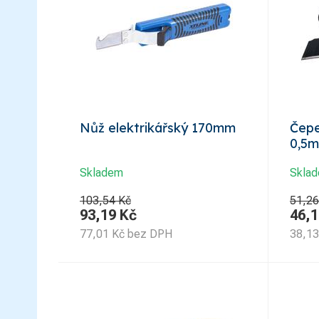
Nůž elektrikářský 170mm
Čepe
0,5
Skladem
Skla
103,54 Kč
51,26
93,19
Kč
46,1
77,01
Kč
bez DPH
38,13