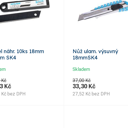
l náhr. 10ks 18mm
Nůž ulam. výsuvný
mm SK4
18mmSK4
dem
Skladem
 Kč
37,00 Kč
3
Kč
33,30
Kč
Kč
bez DPH
27,52
Kč
bez DPH