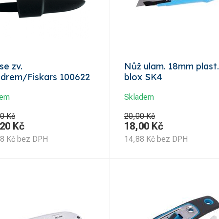
se zv.
Nůž ulam. 18mm plast.
drem/Fiskars 100622
blox SK4
dem
Skladem
0 Kč
20,00 Kč
,20
Kč
18,00
Kč
58
Kč
bez DPH
14,88
Kč
bez DPH