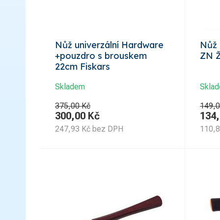
Nůž univerzální Hardware
Nůž 
+pouzdro s brouskem
ZN 
22cm Fiskars
Skladem
Skla
375,00 Kč
149,0
300,00
Kč
134
247,93
Kč
bez DPH
110,