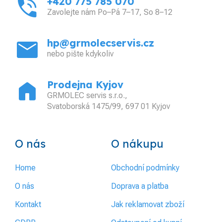
phone_in_talk
+420 775 785 070
Zavolejte nám Po–Pá 7–17, So 8–12
mail
hp@grmolecservis.cz
nebo pište kdykoliv
home
Prodejna Kyjov
GRMOLEC servis s.r.o.,
Svatoborská 1475/99, 697 01 Kyjov
O nás
O nákupu
Home
Obchodní podmínky
O nás
Doprava a platba
Kontakt
Jak reklamovat zboží