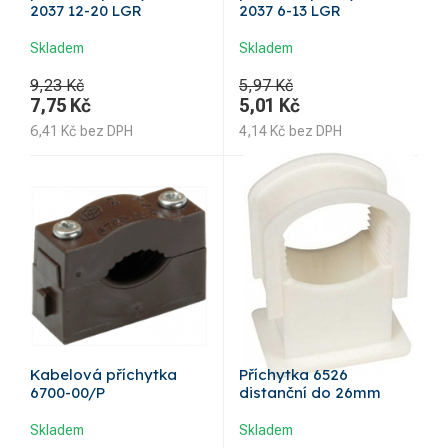
2037 12-20 LGR
2037 6-13 LGR
Skladem
Skladem
9,23 Kč
5,97 Kč
7,75
Kč
5,01
Kč
6,41
Kč
bez DPH
4,14
Kč
bez DPH
Kabelová příchytka
Příchytka 6526
6700-00/P
distanční do 26mm
Skladem
Skladem