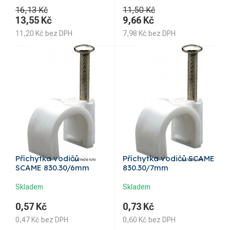
16,13 Kč
11,50 Kč
13,55
Kč
9,66
Kč
11,20
Kč
bez DPH
7,98
Kč
bez DPH
Příchytka vodičů
Příchytka vodičů SCAME
SCAME 830.30/6mm
830.30/7mm
Skladem
Skladem
0,57
Kč
0,73
Kč
0,47
Kč
bez DPH
0,60
Kč
bez DPH