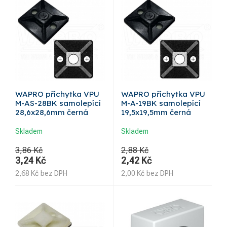
WAPRO příchytka VPU
WAPRO příchytka VPU
M-AS-28BK samolepící
M-A-19BK samolepící
28,6x28,6mm černá
19,5x19,5mm černá
Skladem
Skladem
3,86 Kč
2,88 Kč
3,24
Kč
2,42
Kč
2,68
Kč
bez DPH
2,00
Kč
bez DPH