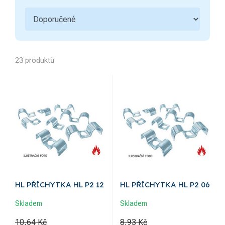
Chemie, sádra, pájky
1
Ovládací a signalizační
3
přístroje
Bezpečnost a ochranné
1
pomůcky
23 produktů
Hromosvody a uzemnění
5
Bezdrátové ovládání
Sdělovací, zabezpečovací
2
technika a zvonky
Kondenzátory
Kabelové příslušenství
7
Úložný materiál
5
HL PŘÍCHYTKA HL P2 12
HL PŘÍCHYTKA HL P2 06
Skladem
Skladem
10,64 Kč
8,93 Kč