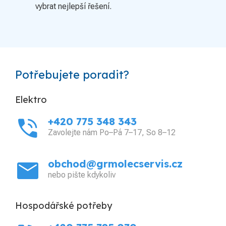
vybrat nejlepší řešení.
Potřebujete poradit?
Elektro
phone_in_talk
+420 775 348 343
Zavolejte nám Po–Pá 7–17, So 8–12
mail
obchod@grmolecservis.cz
nebo pište kdykoliv
Hospodářské potřeby