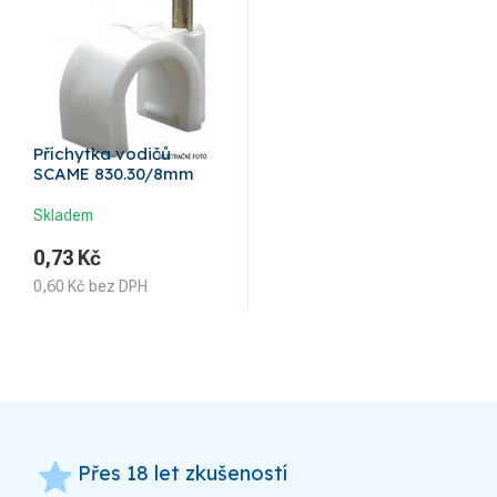
Příchytka vodičů
SCAME 830.30/8mm
Skladem
0,73
Kč
0,60
Kč
bez DPH
grade
Přes 18 let zkušeností