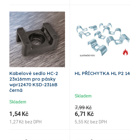
Kabelové sedlo HC-2
HL PŘÍCHYTKA HL P2 14
23x16mm pro pásky
wpr12470 KSD-2316B
černá
Skladem
Skladem
7,99 Kč
1,54
Kč
6,71
Kč
1,27
Kč
bez DPH
5,55
Kč
bez DPH