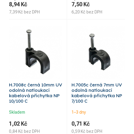
8,94
Kč
7,50
Kč
7,39
Kč
bez DPH
6,20
Kč
bez DPH
H.7008c černá 10mm UV
H.7005c černá 7mm UV
odolná natloukací
odolná natloukací
kabelová příchytka NP
kabelová příchytka NP
10/100 C
7/100 C
Skladem
1–3 dny
1,02
Kč
0,71
Kč
0,84
Kč
bez DPH
0,59
Kč
bez DPH