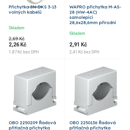
Přichytka SN-DKS 3-13
WAPRO příchytka M-AS-
volných kabelů
28 (HW-4AC)
samolepící
28,6x28,6mm přírodní
Skladem
Skladem
2,69 Kč
2,26
Kč
2,91
Kč
1,87
Kč
bez DPH
2,41
Kč
bez DPH
OBO 2250209 Řadová
OBO 2250136 Řadová
přítlačná příchytka
přítlačná příchytka