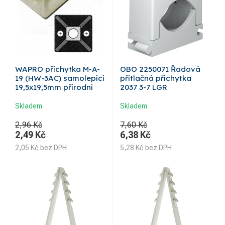
WAPRO příchytka M-A-
OBO 2250071 Řadová
19 (HW-3AC) samolepící
přítlačná příchytka
19,5x19,5mm přírodní
2037 3-7 LGR
Skladem
Skladem
2,96 Kč
7,60 Kč
2,49
Kč
6,38
Kč
2,05
Kč
bez DPH
5,28
Kč
bez DPH