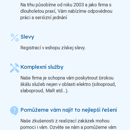
Na trhu působíme od roku 2003 a jako firma s
dlouholetou praxí, Vám nabízíme odpovědnou
práci a seriózní jednání
percent
Slevy
Registrací v eshopu získej slevy.
handyman
Komplexní služby
Naše firma je schopna vám poskytnout širokou
škálu služeb nejen v oblasti elektro (silnoproud,
slaboproud, MaR atd...).
contact_support
Pomůžeme vám najít to nejlepší řešení
Naše zkušenosti z realizací zakázek mohou
pomoci i vám. Ozvěte se nám a pomůžeme vám