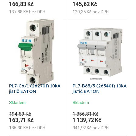
166,83
Kč
145,62
Kč
137,88
Kč
bez DPH
120,35
Kč
bez DPH
PL7-C6/1 (262701) 10kA
PL7-B63/3 (263401) 10kA
jistič EATON
jistič EATON
Skladem
Skladem
194,89 Kč
1 356,81 Kč
163,71
Kč
1 139,72
Kč
135,30
Kč
bez DPH
941,92
Kč
bez DPH