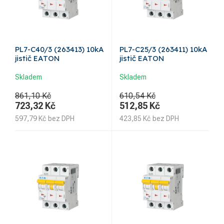
PL7-C40/3 (263413) 10kA
PL7-C25/3 (263411) 10kA
jistič EATON
jistič EATON
Skladem
Skladem
861,10 Kč
610,54 Kč
723,32
Kč
512,85
Kč
597,79
Kč
bez DPH
423,85
Kč
bez DPH