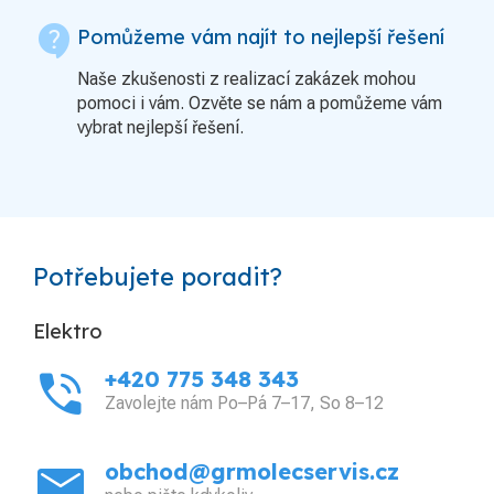
contact_support
Pomůžeme vám najít to nejlepší řešení
Naše zkušenosti z realizací zakázek mohou
pomoci i vám. Ozvěte se nám a pomůžeme vám
vybrat nejlepší řešení.
Potřebujete poradit?
Elektro
phone_in_talk
+420 775 348 343
Zavolejte nám Po–Pá 7–17, So 8–12
mail
obchod@grmolecservis.cz