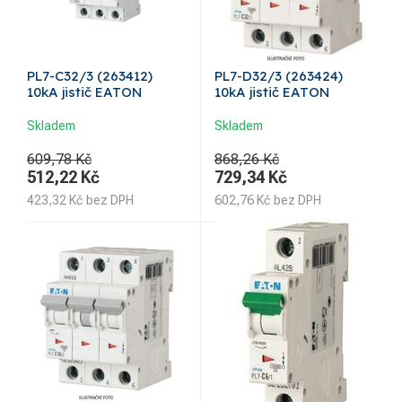
PL7-C32/3 (263412)
PL7-D32/3 (263424)
10kA jistič EATON
10kA jistič EATON
Skladem
Skladem
609,78 Kč
868,26 Kč
512,22
Kč
729,34
Kč
423,32
Kč
bez DPH
602,76
Kč
bez DPH