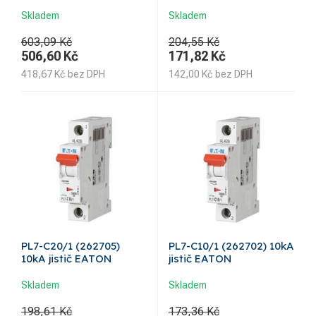
Skladem
Skladem
603,09 Kč
204,55 Kč
506,60
Kč
171,82
Kč
418,67
Kč
bez DPH
142,00
Kč
bez DPH
PL7-C20/1 (262705)
PL7-C10/1 (262702) 10kA
10kA jistič EATON
jistič EATON
Skladem
Skladem
198,61 Kč
173,36 Kč