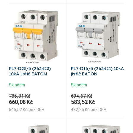
PL7-D25/3 (263423)
PL7-D16/3 (263421) 10kA
10kA jistič EATON
jistič EATON
Skladem
Skladem
785,81 Kč
694,67 Kč
660,08
Kč
583,52
Kč
545,52
Kč
bez DPH
482,25
Kč
bez DPH