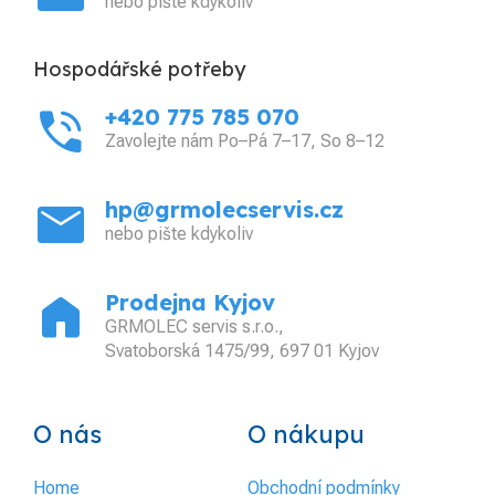
nebo pište kdykoliv
Hospodářské potřeby
phone_in_talk
+420 775 785 070
Zavolejte nám Po–Pá 7–17, So 8–12
mail
hp@grmolecservis.cz
nebo pište kdykoliv
home
Prodejna Kyjov
GRMOLEC servis s.r.o.,
Svatoborská 1475/99, 697 01 Kyjov
O nás
O nákupu
Home
Obchodní podmínky