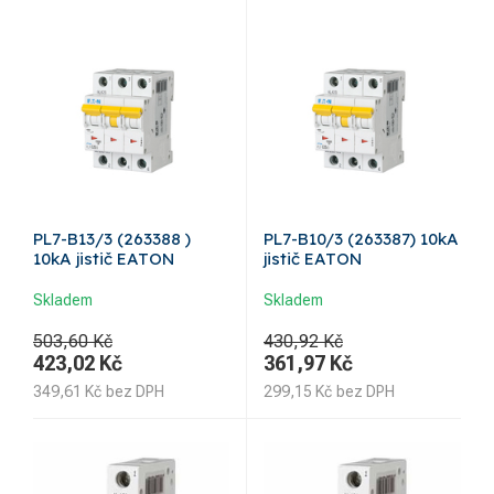
PL7-B13/3 (263388 )
PL7-B10/3 (263387) 10kA
10kA jistič EATON
jistič EATON
Skladem
Skladem
503,60 Kč
430,92 Kč
423,02
Kč
361,97
Kč
349,61
Kč
bez DPH
299,15
Kč
bez DPH