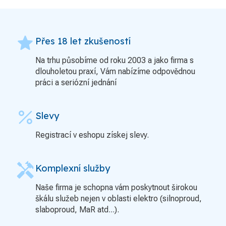
grade
Přes 18 let zkušeností
Na trhu působíme od roku 2003 a jako firma s
dlouholetou praxí, Vám nabízíme odpovědnou
práci a seriózní jednání
percent
Slevy
Registrací v eshopu získej slevy.
handyman
Komplexní služby
Naše firma je schopna vám poskytnout širokou
škálu služeb nejen v oblasti elektro (silnoproud,
slaboproud, MaR atd...).