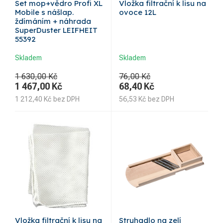
Set mop+vědro Profi XL
Vložka filtrační k lisu na
Mobile s nášlap.
ovoce 12L
ždímáním + náhrada
SuperDuster LEIFHEIT
55392
Skladem
Skladem
1 630,00 Kč
76,00 Kč
1 467,00
Kč
68,40
Kč
1 212,40
Kč
bez DPH
56,53
Kč
bez DPH
Vložka filtrační k lisu na
Struhadlo na zelí