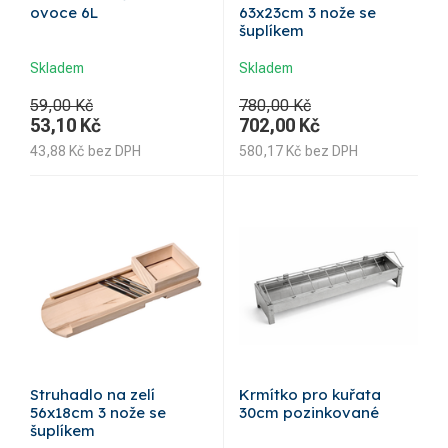
ovoce 6L
63x23cm 3 nože se
šuplíkem
Skladem
Skladem
59,00 Kč
780,00 Kč
53,10
Kč
702,00
Kč
43,88
Kč
bez DPH
580,17
Kč
bez DPH
Struhadlo na zelí
Krmítko pro kuřata
56x18cm 3 nože se
30cm pozinkované
šuplíkem