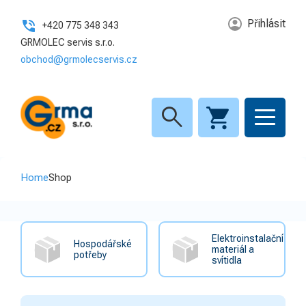
Přihlásit
+420 775 348 343
GRMOLEC servis s.r.o.
obchod@grmolecservis.cz
search
Home
Shop
Elektroinstalační
Hospodářské
materiál a
potřeby
svítidla