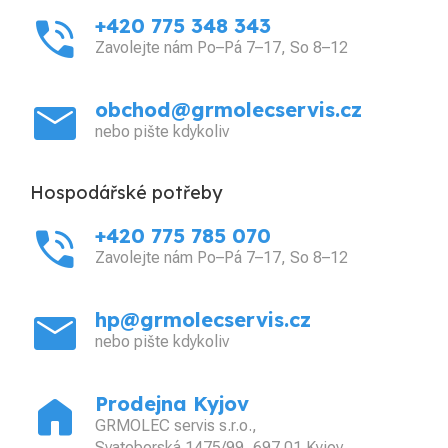
phone_in_talk
+420 775 348 343
Zavolejte nám Po–Pá 7–17, So 8–12
mail
obchod@grmolecservis.cz
nebo pište kdykoliv
Hospodářské potřeby
phone_in_talk
+420 775 785 070
Zavolejte nám Po–Pá 7–17, So 8–12
mail
hp@grmolecservis.cz
nebo pište kdykoliv
home
Prodejna Kyjov
GRMOLEC servis s.r.o.,
Svatoborská 1475/99, 697 01 Kyjov